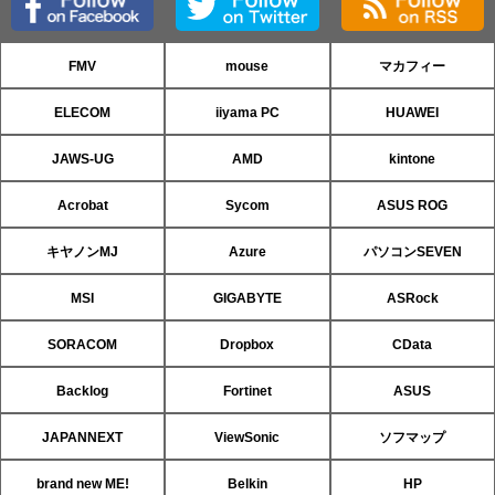
FMV
mouse
マカフィー
ELECOM
iiyama PC
HUAWEI
JAWS-UG
AMD
kintone
Acrobat
Sycom
ASUS ROG
キヤノンMJ
Azure
パソコンSEVEN
MSI
GIGABYTE
ASRock
SORACOM
Dropbox
CData
Backlog
Fortinet
ASUS
JAPANNEXT
ViewSonic
ソフマップ
brand new ME!
Belkin
HP