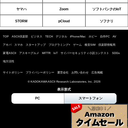
ヤマハ
Zoom
ソフトバンクのIoT
STORM
pCloud
ソフクリ
TOP
ASCII倶楽部
ビジネス
TECH
デジタル
iPhone/Mac
ホビー
自作PC
AV
アキバ
スマホ
スタートアップ
プログラミング+
ゲーム
格安SIM
倶楽部情報局
家電ASCII
アスキーグルメ
MITTR
IoT
サイバーセキュリティ小説コンテスト
SDGs
地方活性
サイトポリシー
プライバシーポリシー
運営会社
お問い合わせ
広告掲載
© KADOKAWA ASCII Research Laboratories, Inc. 2026
表示形式
PC
スマートフォン