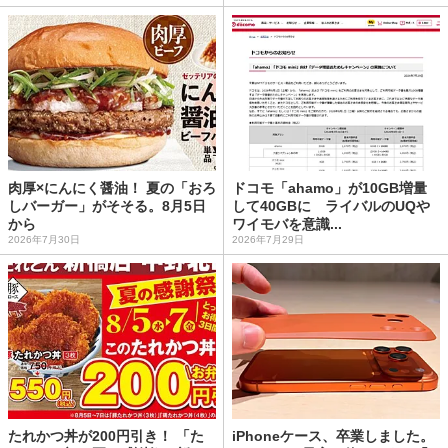
肉厚×にんにく醤油！ 夏の「おろ
ドコモ「ahamo」が10GB増量
しバーガー」がそそる。8月5日
して40GBに ライバルのUQや
から
ワイモバを意識...
2026年7月30日
2026年7月29日
たれかつ丼が200円引き！ 「た
iPhoneケース、卒業しました。