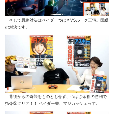
そして最終対決はベイダーつばさVSルーク三宅。因縁
の対決です。
背後からの奇襲をものともせず、つばさ余裕の勝利で
指令②クリア！！ ベイダー卿、マジカッケェっす。