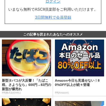
ログイン
いまなら無料でASCII倶楽部をご利用いただけます。
3日間無料で会員登録
この記事を読まれたあなたへのオススメ
新型タバコが大反響！「たばこ
Amazon今日も見逃せない！8
税、さようなら」600円→83円の
0%OFF以上が続々登場
新型が爆売れ
PR(株式会社HAL)
PR(Amazon)