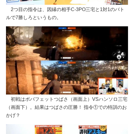
2つ目の指令は、因縁の相手C-3PO三宅と1対1のバト
ルで7勝しろというもの。
初戦はボバフェットつばさ（画面上）VSハンソロ三宅
（画面下）。結果はつばさの圧勝！ 指令①での特訓のお
かげ？