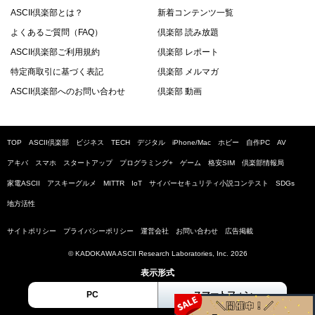
ASCII倶楽部とは？
新着コンテンツ一覧
よくあるご質問（FAQ）
倶楽部 読み放題
ASCII倶楽部ご利用規約
倶楽部 レポート
特定商取引に基づく表記
倶楽部 メルマガ
ASCII倶楽部へのお問い合わせ
倶楽部 動画
TOP
ASCII倶楽部
ビジネス
TECH
デジタル
iPhone/Mac
ホビー
自作PC
AV
アキバ
スマホ
スタートアップ
プログラミング+
ゲーム
格安SIM
倶楽部情報局
家電ASCII
アスキーグルメ
MITTR
IoT
サイバーセキュリティ小説コンテスト
SDGs
地方活性
サイトポリシー
プライバシーポリシー
運営会社
お問い合わせ
広告掲載
© KADOKAWA ASCII Research Laboratories, Inc. 2026
表示形式
PC
スマートフォン