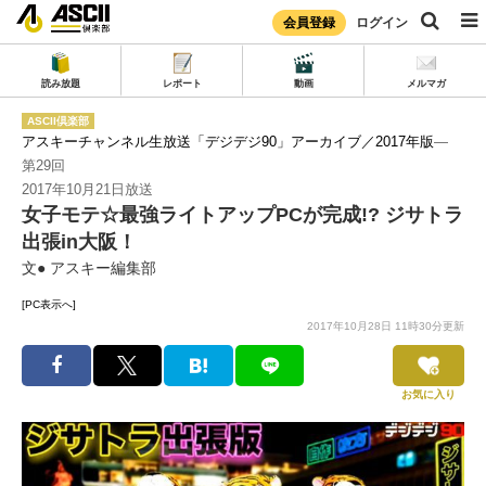
会員登録
ログイン
読み放題
レポート
動画
メルマガ
ASCII倶楽部
アスキーチャンネル生放送「デジデジ90」アーカイブ／2017年版
―
第29回
2017年10月21日放送
女子モテ☆最強ライトアップPCが完成!? ジサトラ
出張in大阪！
文● アスキー編集部
[PC表示へ]
2017年10月28日 11時30分更新
お気に入り