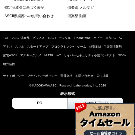
特定商取引に基づく表記
倶楽部 メルマガ
ASCII倶楽部へのお問い合わせ
倶楽部 動画
TOP
ASCII倶楽部
ビジネス
TECH
デジタル
iPhone/Mac
ホビー
自作PC
AV
アキバ
スマホ
スタートアップ
プログラミング+
ゲーム
格安SIM
倶楽部情報局
家電ASCII
アスキーグルメ
MITTR
IoT
サイバーセキュリティ小説コンテスト
SDGs
地方活性
サイトポリシー
プライバシーポリシー
運営会社
お問い合わせ
広告掲載
© KADOKAWA ASCII Research Laboratories, Inc. 2026
表示形式
PC
スマートフォン