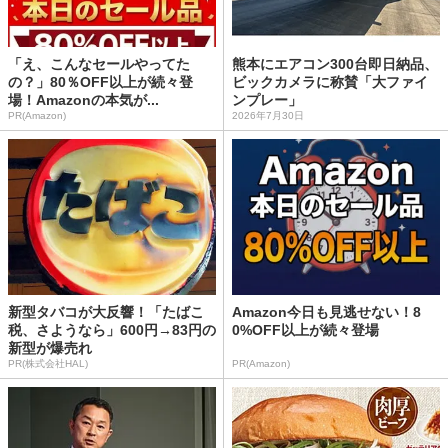
「え、こんなセールやってた
熊本にエアコン300台即日納品、
の？」80％OFF以上が続々登
ビックカメラに称賛「大ファイ
場！Amazonの本気が...
ンプレー」
PR(Amazon)
2026年7月30日
新型タバコが大反響！「たばこ
Amazon今日も見逃せない！8
税、さようなら」600円→83円の
0%OFF以上が続々登場
新型が爆売れ
PR(株式会社HAL)
PR(Amazon)