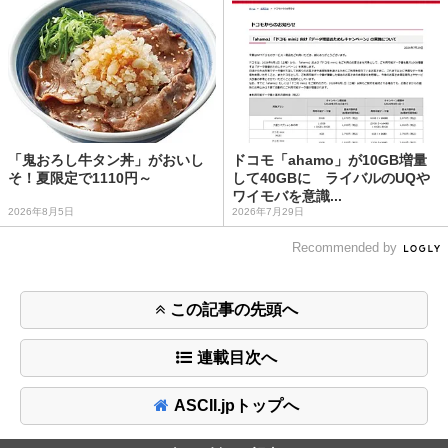
「鬼おろし牛タン丼」がおいし
ドコモ「ahamo」が10GB増量
そ！夏限定で1110円～
して40GBに ライバルのUQや
ワイモバを意識...
2026年8月5日
2026年7月29日
Recommended by
この記事の先頭へ
連載目次へ
ASCII.jpトップへ