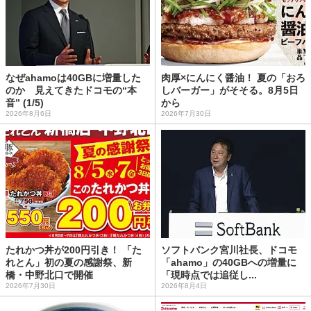
なぜahamoは40GBに増量した
肉厚×にんにく醤油！ 夏の「おろ
のか 見えてきたドコモの“本
しバーガー」がそそる。8月5日
音” (1/5)
から
2026年8月6日
2026年7月30日
たれかつ丼が200円引き！ 「た
ソフトバンク宮川社長、ドコモ
れとん」初の夏の感謝祭、新
「ahamo」の40GBへの増量に
橋・中野北口で開催
「現時点では追従し...
2026年7月30日
2026年8月4日