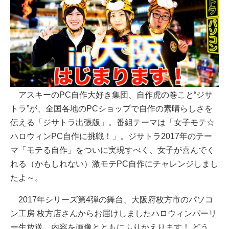
アスキーのPC自作大好き集団、自作虎の巻こと“ジサ
トラ”が、全国各地のPCショップで自作の素晴らしさを
伝える「ジサトラ出張版」。番組テーマは「女子モテ☆
ハロウィンPC自作に挑戦！」。ジサトラ2017年のテー
マ「モテる自作」をついに実現すべく、女子が喜んでく
れる（かもしれない）激モテPC自作にチャレンジしまし
たよ～。
2017年シリーズ第4弾の舞台、大阪府枚方市のパソコ
ン工房 枚方店さんからお届けしましたハロウィンパーリ
ー生放送。内容を画像とともにふりかえります！ どう