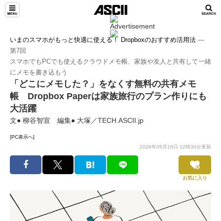
いまのスマホがもっと快適に使える！ Dropboxのおすすめ活用法
―
第7回
スマホでもPCでも使えるクラウドメモ帳、家族や友人と共有して一緒
にメモを書き込もう
「どこにメモした？」をなくす無料の共有メモ
帳 Dropbox Paperは家族旅行のプラン作りにも
大活躍
文● 柳谷智宣 編集● 大塚／TECH.ASCII.jp
[PC表示へ]
2026年05月16日 12時30分更新
お気に入り