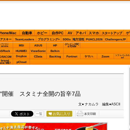
Phone/Mac
自動車
ホビー
自作PC
AV
アキバ
スマホ
ゲ
スタートアップ
アスキー
TeamLeaders
プログラミング+
SDGs
地方活性
PUACL2026
ChallengersJP
パソコン
ゲーミングPC
MSI
ASUS
HP
STORM
SEVEN
ASRock
HUAWEI
ViewSonic
Belkin
ソフトバンクの
Dropbox
CData
Backlog
Fortinet
ヤマハ
Zoom
ORACOM
IoT
brand
pCloud
new ME!
”開催 スタミナ全開の旨辛7品
文● ナカムラ 編集●ASCII
お気に入り
一覧