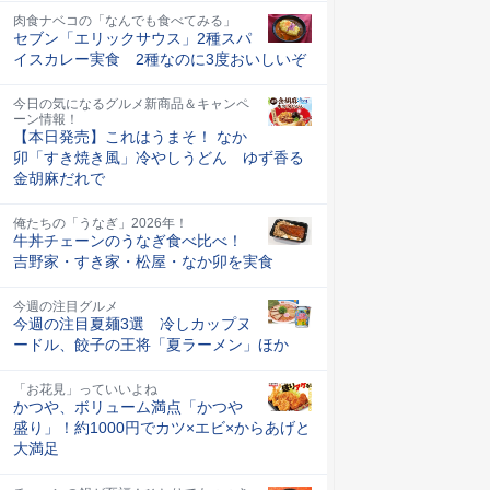
肉食ナベコの「なんでも食べてみる」
セブン「エリックサウス」2種スパ
イスカレー実食 2種なのに3度おいしいぞ
今日の気になるグルメ新商品＆キャンペ
ーン情報！
【本日発売】これはうまそ！ なか
卯「すき焼き風」冷やしうどん ゆず香る
金胡麻だれで
俺たちの「うなぎ」2026年！
牛丼チェーンのうなぎ食べ比べ！
吉野家・すき家・松屋・なか卯を実食
今週の注目グルメ
今週の注目夏麺3選 冷しカップヌ
ードル、餃子の王将「夏ラーメン」ほか
「お花見」っていいよね
かつや、ボリューム満点「かつや
盛り」！約1000円でカツ×エビ×からあげと
大満足