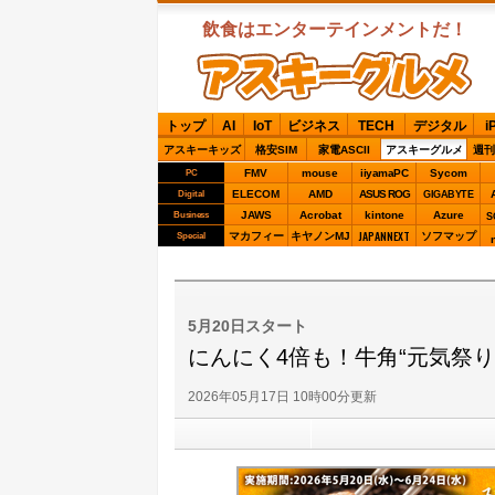
飲食はエンターテインメントだ！
ASCIIグルメ
トップ
AI
IoT
ビジネス
TECH
デジタル
i
アスキーキッズ
格安SIM
家電ASCII
アスキーグルメ
週刊
FMV
mouse
iiyamaPC
Sycom
PC
ELECOM
AMD
ASUS ROG
Digital
GIGABYTE
JAWS
Acrobat
kintone
Azure
Business
S
JAPANNEXT
マカフィー
キヤノンMJ
ソフマップ
Special
5月20日スタート
にんにく4倍も！牛角“元気祭り
2026年05月17日 10時00分更新