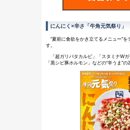
にんにく×辛さ「牛角元気祭り」
“夏前に食欲をかき立てるメニュー”を
す。
「超ガリバタカルビ」「スタミナWガー
「黒シビ豚ホルモン」などの“辛うま”の