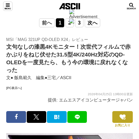
前へ
1
2
3
次へ
MSI「MAG 321UP QD-OLED X24」レビュー
文句なしの漆黒4Kモニター！次世代フィルムで赤
かぶりをねじ伏せた31.5型4K/240Hz対応のQD-
OLEDを一度見たら、もう今の環境に戻れなくな
った
文● 飯島範久 編集●三宅／ASCII
[PC表示へ]
2026年04月25日 13時00分更新
提供: エムエスアイコンピュータージャパン
お気に入り