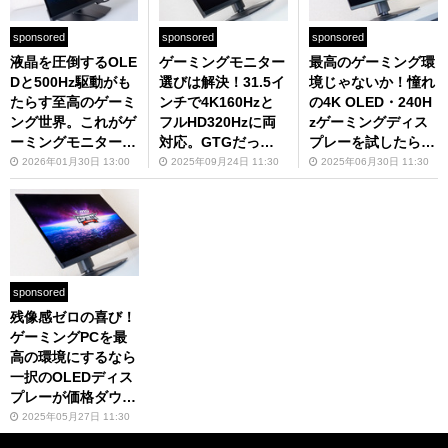
sponsored
sponsored
sponsored
液晶を圧倒するOLE
ゲーミングモニター
最高のゲーミング環
Dと500Hz駆動がも
選びは解決！31.5イ
境じゃないか！憧れ
たらす至高のゲーミ
ンチで4K160Hzと
の4K OLED・240H
ング世界。これがゲ
フルHD320Hzに両
zゲーミングディス
ーミングモニターの
対応。GTGだって0.
プレーを試したら3
フラグシップか！
5mで欲しい機能を
D酔いしづらかった
2026年01月30日 13:00
2025年09月24日 11:30
2025年06月30日 11:30
と感動すら覚えた実
詰め込んだ決定打の
機レビュー
1台
sponsored
残像感ゼロの喜び！
ゲーミングPCを最
高の環境にするなら
一択のOLEDディス
プレーが価格ダウン
で登場したので極上
2025年05月27日 11:30
体験してみた