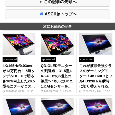
この記事の先頭へ
ASCII.jpトップへ
次にお勧めの記事
sponsored
sponsored
sponsored
4K/165Hz/0.03ms
QD-OLEDモニター
これが液晶最強クラ
が13万円台！ 5層タ
の到達点！31.5型4
スのゲーミングモニ
ンデムOLEDで明る
K/240Hzの“極上の
ター！4K160Hzとフ
さ30%向上した26.5
漆黒”パネルにDP 2.
ルHD320Hzを瞬時
型モニターがコスパ
1とAIセンサーを搭
に切り替えられるMi
優秀すぎて夏ボの使
載。価格分の価値あ
ni LEDのOLED級画
2026年06月24日 11:30
2026年05月15日 13:00
2026年02月26日 13:00
い道決定！
る機能満載で欲しす
質にひたすら感動し
ぎる
た話