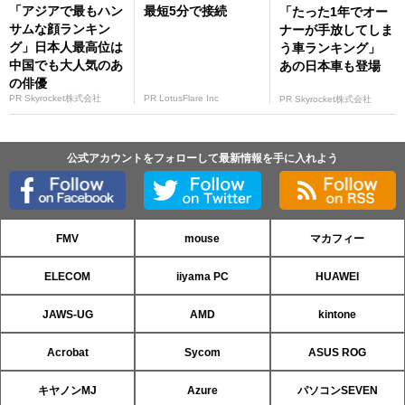
「アジアで最もハン
最短5分で接続
「たった1年でオー
サムな顔ランキン
ナーが手放してしま
グ」日本人最高位は
う車ランキング」
中国でも大人気のあ
あの日本車も登場
の俳優
PR Skyrocket株式会社
PR LotusFlare Inc
PR Skyrocket株式会社
公式アカウントをフォローして最新情報を手に入れよう
FMV
mouse
マカフィー
ELECOM
iiyama PC
HUAWEI
JAWS-UG
AMD
kintone
Acrobat
Sycom
ASUS ROG
キヤノンMJ
Azure
パソコンSEVEN