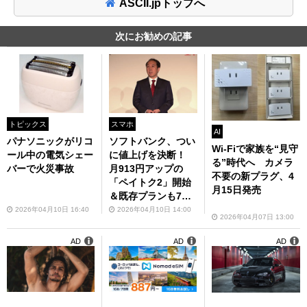
ASCII.jpトップへ
次にお勧めの記事
トピックス
スマホ
AI
パナソニックがリコ
ソフトバンク、つい
Wi-Fiで家族を“見守
ール中の電気シェー
に値上げを決断！
る”時代へ カメラ
バーで火災事故
月913円アップの
不要の新プラグ、4
「ペイトク2」開始
月15日発売
＆既存プランも7月
から値上げ
2026年04月10日 16:40
2026年04月10日 14:00
2026年04月07日 13:00
AD
AD
AD