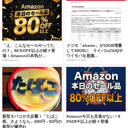
「え、こんなセールやってた
ドコモ「ahamo」が10GB増量
の？」80％OFF以上が続々登
して40GBに ライバルのUQや
場！Amazonの本気が...
ワイモバを意識...
PR(Amazon)
2026年7月29日
新型タバコが大反響！「たばこ
Amazon今日も見逃せない！8
税、さようなら」600円→83円の
0%OFF以上が続々登場
新型が爆売れ