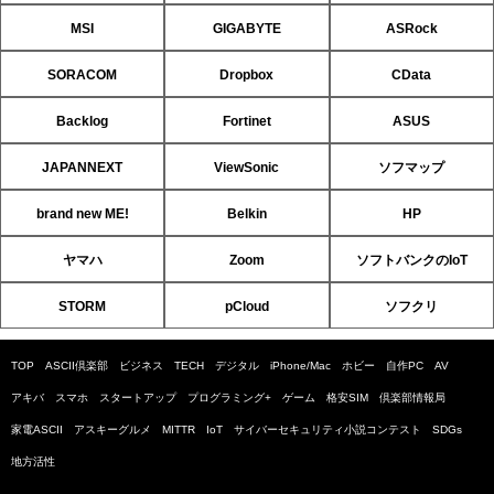
MSI
GIGABYTE
ASRock
SORACOM
Dropbox
CData
Backlog
Fortinet
ASUS
JAPANNEXT
ViewSonic
ソフマップ
brand new ME!
Belkin
HP
ヤマハ
Zoom
ソフトバンクのIoT
STORM
pCloud
ソフクリ
TOP
ASCII倶楽部
ビジネス
TECH
デジタル
iPhone/Mac
ホビー
自作PC
AV
アキバ
スマホ
スタートアップ
プログラミング+
ゲーム
格安SIM
倶楽部情報局
家電ASCII
アスキーグルメ
MITTR
IoT
サイバーセキュリティ小説コンテスト
SDGs
地方活性