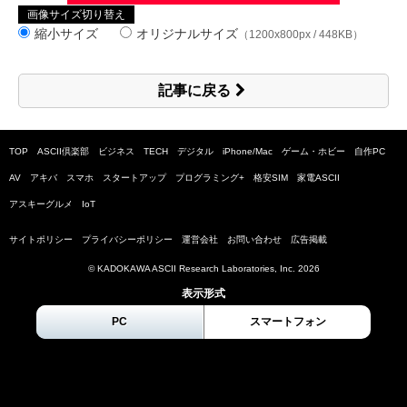
画像サイズ切り替え
縮小サイズ
オリジナルサイズ
（1200x800px / 448KB）
記事に戻る
TOP
ASCII倶楽部
ビジネス
TECH
デジタル
iPhone/Mac
ゲーム・ホビー
自作PC
AV
アキバ
スマホ
スタートアップ
プログラミング+
格安SIM
家電ASCII
アスキーグルメ
IoT
サイトポリシー
プライバシーポリシー
運営会社
お問い合わせ
広告掲載
© KADOKAWA ASCII Research Laboratories, Inc.
2026
表示形式
PC
スマートフォン