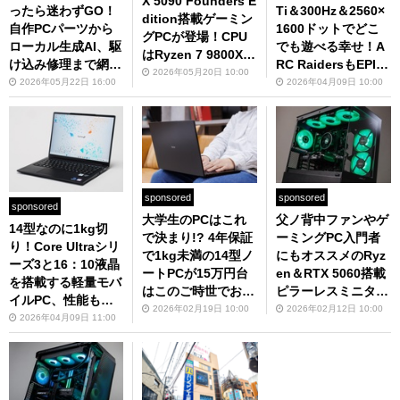
X 5090 Founders E
Ti＆300Hz＆2560×
ったら迷わずGO！
dition搭載ゲーミン
1600ドットでどこ
自作PCパーツから
グPCが登場！CPU
でも遊べる幸せ！A
ローカル生成AI、駆
はRyzen 7 9800X3
RC RaidersもEPIC
け込み修理まで網羅
Dでミニタワーでも
2026年05月20日 10:00
画質で200fps超え
するパソコン工房
2026年04月09日 10:00
2026年05月22日 16:00
性能は怪物級、生成
のゲーミングPC
静岡店の魅力
AIでも強い！
sponsored
sponsored
sponsored
大学生のPCはこれ
父ノ背中ファンやゲ
14型なのに1kg切
で決まり!? 4年保証
ーミングPC入門者
り！Core Ultraシリ
で1kg未満の14型ノ
にもオススメのRyz
ーズ3と16：10液晶
ートPCが15万円台
en＆RTX 5060搭載
を搭載する軽量モバ
はこのご時世でお手
ピラーレスミニタワ
イルPC、性能も使
頃すぎる
ー
2026年02月19日 10:00
2026年02月12日 10:00
い勝手もイイ感じ
2026年04月09日 11:00