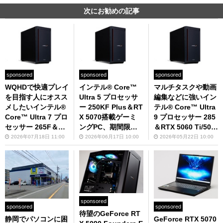
次にお勧めの記事
sponsored
sponsored
sponsored
WQHDで快適プレイ
インテル® Core™
マルチタスクや動画
を目指す人にオスス
Ultra 5 プロセッサ
編集などに強いイン
メしたいインテル®
ー 250KF Plus＆RT
テル® Core™ Ultra
Core™ Ultra 7 プロ
X 5070搭載ゲーミ
9 プロセッサー 285
セッサー 265F＆RT
ングPC、期間限定
＆RTX 5060 Ti/507
X 5070/5070 Ti搭載
で電源ユニットを85
0 Ti搭載ゲーミング
2026年07月18日 11:00
2026年06月17日 10:00
2026年05月22日 10:00
ゲーミングPC
0Wに無償アップグ
PC
レード
sponsored
sponsored
sponsored
待望のGeForce RT
GeForce RTX 5070
静岡でパソコンに困