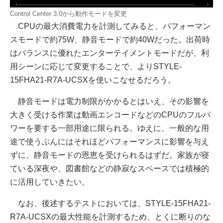
Control Center 3.0から動作モードを変更
CPUの最大消費電力を計測してみると、パフォーマン
スモードで約75W、静音モードで約40Wだった。出荷時
はバランスに優れたエンターテイメントモードだが、利
用シーンに応じて変更することで、よりSTYLE-
15FHA21-R7A-UCSXを使いこなせるだろう。
静音モードは電力制限がかかるとはいえ、その影響を
大きく受ける作業は動画エンコードなどのCPUのフルパ
ワーを要する一部用途に限られる。ゆえに、一般的な用
途で使うぶんにはそれほどパフォーマンスに影響を与え
ずに、静音モードの恩恵を受けられるはずだ。家族が寝
ている深夜や、図書館などの静寂なスペースでは積極的
に活用していきたい。
なお、後述するテストにおいては、STYLE-15FHA21-
R7A-UCSXの最大性能を計測するため、とくに断りのな