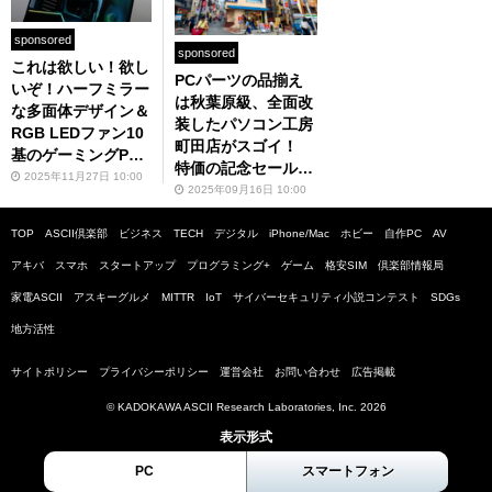
sponsored
sponsored
これは欲しい！欲し
PCパーツの品揃え
いぞ！ハーフミラー
は秋葉原級、全面改
な多面体デザイン＆
装したパソコン工房
RGB LEDファン10
町田店がスゴイ！
基のゲーミングP
特価の記念セールは
C、RTX 5070 Tiで
2025年11月27日 10:00
9月19日まで
2025年09月16日 10:00
性能も◎
TOP
ASCII倶楽部
ビジネス
TECH
デジタル
iPhone/Mac
ホビー
自作PC
AV
アキバ
スマホ
スタートアップ
プログラミング+
ゲーム
格安SIM
倶楽部情報局
家電ASCII
アスキーグルメ
MITTR
IoT
サイバーセキュリティ小説コンテスト
SDGs
地方活性
サイトポリシー
プライバシーポリシー
運営会社
お問い合わせ
広告掲載
© KADOKAWA ASCII Research Laboratories, Inc. 2026
表示形式
PC
スマートフォン