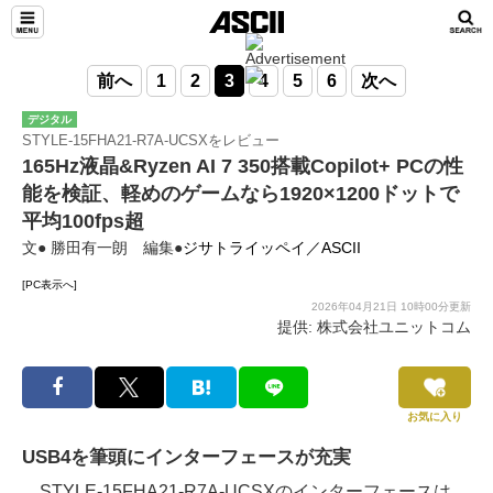
前へ
1
2
3
4
5
6
次へ
デジタル
STYLE-15FHA21-R7A-UCSXをレビュー
165Hz液晶&Ryzen AI 7 350搭載Copilot+ PCの性
能を検証、軽めのゲームなら1920×1200ドットで
平均100fps超
文● 勝田有一朗 編集●
ジサトライッペイ／ASCII
[PC表示へ]
2026年04月21日 10時00分更新
提供: 株式会社ユニットコム
お気に入り
USB4を筆頭にインターフェースが充実
STYLE-15FHA21-R7A-UCSXのインターフェースは、