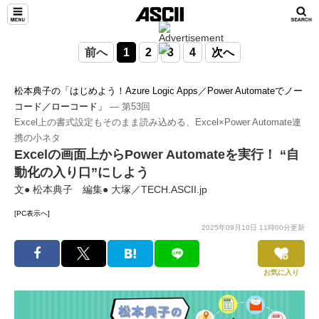
前へ
1
2
3
4
次へ
TeamLeaders
松本典子の「はじめよう！Azure Logic Apps／Power Automateでノー
コード／ローコード」
― 第53回
Excel上の書式設定もそのまま読み込める、Excel×Power Automate連
携の小ネタ
Excelの画面上からPower Automateを実行！ “自
動化の入り口”にしよう
文● 松本典子 編集● 大塚／TECH.ASCII.jp
[PC表示へ]
2025年09月10日 11時00分更新
お気に入り