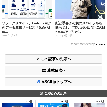
ソフトクリエイト、kintone向け
紙と手書きの負のスパイラルを
AIデータ連携サービス「Safe AI
断ち切れ “苦い思い出”起点のki
In...
ntoneアプリが...
2026年7月3日
2026年5月14日
Recommended by
この記事の先頭へ
連載目次へ
ASCII.jpトップへ
次にお勧めの記事
AD
AD
AD