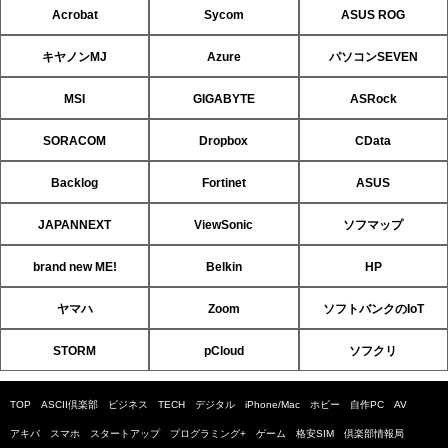
Acrobat
Sycom
ASUS ROG
キヤノンMJ
Azure
パソコンSEVEN
MSI
GIGABYTE
ASRock
SORACOM
Dropbox
CData
Backlog
Fortinet
ASUS
JAPANNEXT
ViewSonic
ソフマップ
brand new ME!
Belkin
HP
ヤマハ
Zoom
ソフトバンクのIoT
STORM
pCloud
ソフクリ
TOP
ASCII倶楽部
ビジネス
TECH
デジタル
iPhone/Mac
ホビー
自作PC
AV
アキバ
スマホ
スタートアップ
プログラミング+
ゲーム
格安SIM
倶楽部情報局