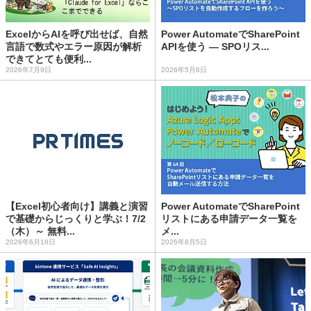
ExcelからAIを呼び出せば、自然
Power AutomateでSharePoint
言語で数式やエラー原因が解析
APIを使う ― SPOリス...
できてとても便利...
2026年7月9日
2026年5月8日
【Excel初心者向け】講義と演習
Power AutomateでSharePoint
で基礎からじっくりと学ぶ！7/2
リストにある申請データ一覧を
（木）～ 無料...
メ...
2026年6月18日
2026年8月5日