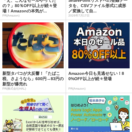
「え、こんなセールやってた
SharePointリストへの登録デー
の？」80％OFF以上が続々登
タを、CSVファイル形式に成形
場！Amazonの本気が...
／変換して自...
PR(Amazon)
2026年7月17日
新型タバコが大反響！「たばこ
Amazon今日も見逃せない！8
税、さようなら」600円→83円の
0%OFF以上が続々登場
新型が爆売れ
PR(株式会社HAL)
PR(Amazon)