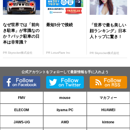
なぜ世界では「前向
最短5分で接続
「世界で最も美しい
き駐車」が常識なの
顔ランキング」日本
か？バック駐車の日
人トップに驚き！
本は非常識？
PR Skyrocket株式会社
PR LotusFlare Inc
PR Skyrocket株式会社
公式アカウントをフォローして最新情報を手に入れよう
FMV
mouse
マカフィー
ELECOM
iiyama PC
HUAWEI
JAWS-UG
AMD
kintone