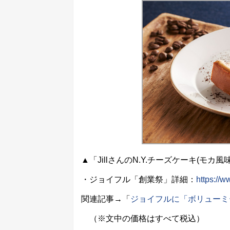
▲「JillさんのN.Y.チーズケーキ(モカ風
・ジョイフル「創業祭」詳細：
https://w
関連記事→「
ジョイフルに「ボリューミ
（※文中の価格はすべて税込）