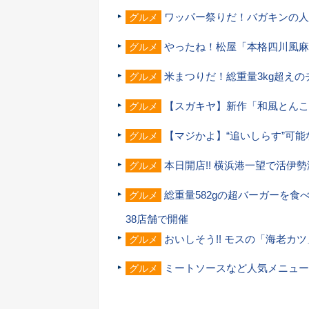
ワッパー祭りだ！バガキンの人
グルメ
やったね！松屋「本格四川風麻婆
グルメ
米まつりだ！総重量3kg超え
グルメ
【スガキヤ】新作「和風とんこ
グルメ
【マジかよ】“追いしらす”可
グルメ
本日開店!! 横浜港一望で活伊
グルメ
総重量582gの超バーガーを
グルメ
38店舗で開催
おいしそう!! モスの「海老カ
グルメ
ミートソースなど人気メニュー
グルメ