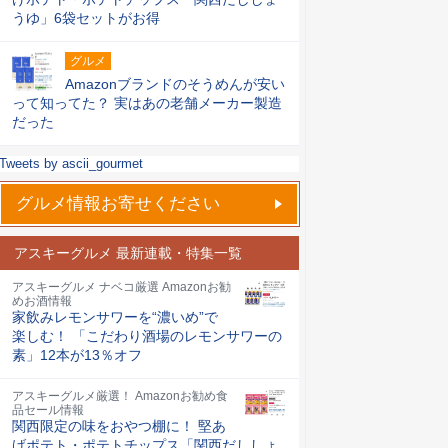
うゆ」6袋セットがお得
グルメ
Amazonブランドのそうめんが安い
って知ってた？ 実はあの老舗メーカー製造
だった
Tweets by ascii_gourmet
グルメ情報お寄せください
アスキーグルメ 最新連載・特集一覧
アスキーグルメ ナベコ厳選 Amazonお勧
めお酒情報
家飲みレモンサワーを“濃いめ”で
楽しむ！ 「こだわり酒場のレモンサワーの
素」12本が13％オフ
アスキーグルメ厳選！ Amazonお勧め食
品セール情報
関西限定の味をおやつ棚に！ 堅あ
げポテト・ポテトチップス「関西だししょ