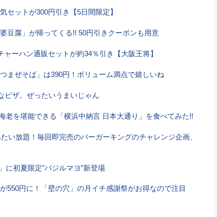
気セットが300円引き【5日間限定】
豆腐」が帰ってくる!! 50円引きクーポンも用意
のチャーハン通販セットが約34％引き【大阪王将】
つまぜそば」は390円！ボリューム満点で嬉しいね
能なピザ。ぜったいうまいじゃん
勢海老を堪能できる「横浜中納言 日本大通り」を食べてみた!!
食べたい放題！毎回即完売のバーガーキングのチャレンジ企画、
ツ」に初夏限定"バジルマヨ”新登場
が550円に！「壁の穴」の月イチ感謝祭がお得なので注目