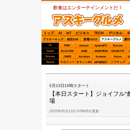
飲食はエンターテインメントだ！
ASCIIグルメ
トップ
AI
IoT
ビジネス
TECH
デジタル
i
アスキーキッズ
格安SIM
家電ASCII
アスキーグルメ
週刊
FMV
mouse
iiyamaPC
Sycom
PC
ELECOM
AMD
ASUS ROG
Digital
GIGABYTE
JAWS
Acrobat
kintone
Azure
Business
S
JAPANNEXT
マカフィー
キヤノンMJ
ソフマップ
Special
5月13日15時スタート
【本日スタート】ジョイフル“
場
2025年05月13日 07時00分更新