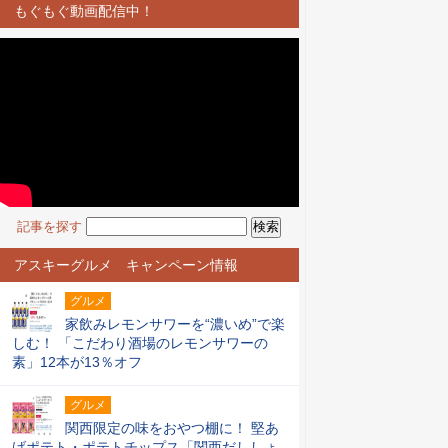
もぐもぐ動画配信中！
記事を探す
アスキーグルメ キャンペーン情報
グルメ
家飲みレモンサワーを“濃いめ”で楽
しむ！ 「こだわり酒場のレモンサワーの
素」12本が13％オフ
グルメ
関西限定の味をおやつ棚に！ 堅あ
げポテト・ポテトチップス「関西だししょ