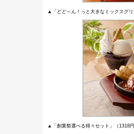
▲「どど～ん！っと大きなミックスグリル
▲「創業祭選べる得々セット」（1318