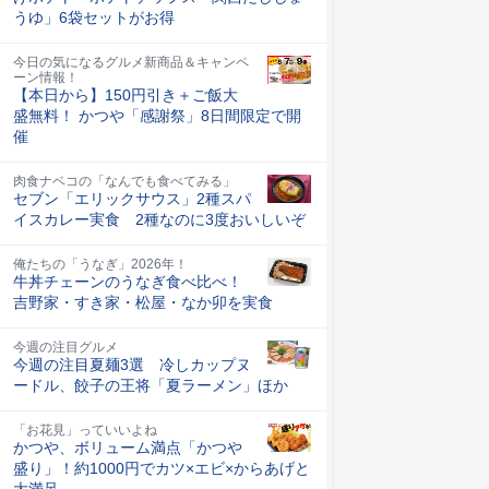
うゆ」6袋セットがお得
今日の気になるグルメ新商品＆キャンペ
ーン情報！
【本日から】150円引き＋ご飯大
盛無料！ かつや「感謝祭」8日間限定で開
催
肉食ナベコの「なんでも食べてみる」
セブン「エリックサウス」2種スパ
イスカレー実食 2種なのに3度おいしいぞ
俺たちの「うなぎ」2026年！
牛丼チェーンのうなぎ食べ比べ！
吉野家・すき家・松屋・なか卯を実食
今週の注目グルメ
今週の注目夏麺3選 冷しカップヌ
ードル、餃子の王将「夏ラーメン」ほか
「お花見」っていいよね
かつや、ボリューム満点「かつや
盛り」！約1000円でカツ×エビ×からあげと
大満足