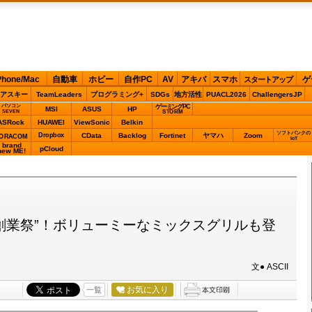
Phone/Mac
自動車
ホビー
自作PC
AV
アキバ
スマホ
ゲ
スタートアップ
アスキー
TeamLeaders
プログラミング+
SDGs
地方活性
PUACL2026
ChallengersJP
パソコン
ゲーミングPC
MSI
ASUS
HP
STORM
SEVEN
ASRock
HUAWEI
ViewSonic
Belkin
ソフトバンクの
Dropbox
CData
Backlog
Fortinet
ヤマハ
Zoom
ORACOM
IoT
brand
pCloud
new ME!
創業祭”！ボリューミーなミックスグリルも登
文● ASCII
お気に入り
一覧