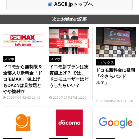
ASCII.jpトップへ
次にお勧めの記事
スマホ
スマホ
トピックス
ドコモから無制限＆
ドコモ新プランは実
ドコモ新料金に疑問
全部入り新料金「ド
質値上げ？ では、
「今さらバンド
コモMAX」 値上げ
ドコモユーザーはど
ル？」
もDAZNは見放題と
うしたらいい？
やや複雑!?
2025年04月24日 13:45
2025年04月27日 12:00
2025年05月02日 10:30