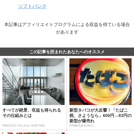
ソフトバンク
本記事はアフィリエイトプログラムによる収益を得ている場合
があります
この記事を読まれたあなたへのオススメ
すべてが絶景、収益も得られる
新型タバコが大反響！「たばこ
その仕組みとは
税、さようなら」600円→83円の
新型が爆売れ
PR(COCO VILLA on GOETHE)
PR(株式会社HAL)