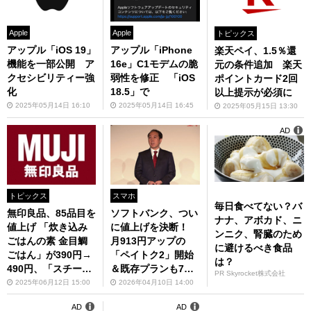
Apple
Apple
トピックス
アップル「iOS 19」
アップル「iPhone
楽天ペイ、1.5％還
機能を一部公開 ア
16e」C1モデムの脆
元の条件追加 楽天
クセシビリティー強
弱性を修正 「iOS
ポイントカード2回
化
18.5」で
以上提示が必須に
2025年05月14日 16:10
2025年05月14日 16:45
2025年05月15日 13:30
AD
トピックス
スマホ
毎日食べてない？バ
無印良品、85品目を
ソフトバンク、つい
ナナ、アボカド、ニ
値上げ 「炊き込み
に値上げを決断！
ンニク、腎臓のため
ごはんの素 金目鯛
月913円アップの
に避けるべき食品
ごはん」が390円→
「ペイトク2」開始
は？
490円、「スチール
＆既存プランも7月
PR Skyrocket株式会社
パイプテーブル」79
から値上げ
2025年06月12日 15:00
2026年04月10日 14:00
90円→8990円 9月5
AD
AD
日から