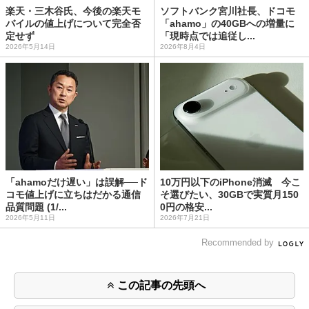
楽天・三木谷氏、今後の楽天モ
ソフトバンク宮川社長、ドコモ
バイルの値上げについて完全否
「ahamo」の40GBへの増量に
定せず
「現時点では追従し...
2026年5月14日
2026年8月4日
「ahamoだけ遅い」は誤解──ド
10万円以下のiPhone消滅 今こ
コモ値上げに立ちはだかる通信
そ選びたい、30GBで実質月150
品質問題 (1/...
0円の格安...
2026年5月11日
2026年7月21日
Recommended by
この記事の先頭へ