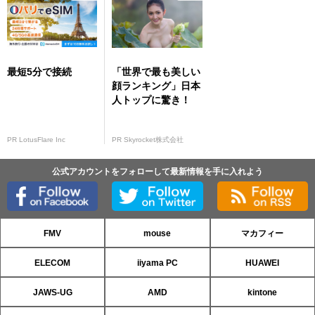
最短5分で接続
「世界で最も美しい
顔ランキング」日本
人トップに驚き！
PR LotusFlare Inc
PR Skyrocket株式会社
公式アカウントをフォローして最新情報を手に入れよう
FMV
mouse
マカフィー
ELECOM
iiyama PC
HUAWEI
JAWS-UG
AMD
kintone