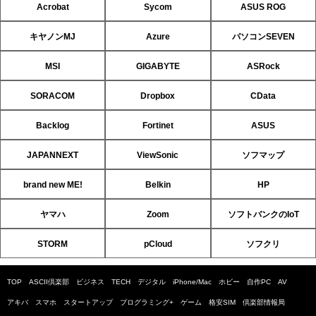
Acrobat
Sycom
ASUS ROG
キヤノンMJ
Azure
パソコンSEVEN
MSI
GIGABYTE
ASRock
SORACOM
Dropbox
CData
Backlog
Fortinet
ASUS
JAPANNEXT
ViewSonic
ソフマップ
brand new ME!
Belkin
HP
ヤマハ
Zoom
ソフトバンクのIoT
STORM
pCloud
ソフクリ
TOP
ASCII倶楽部
ビジネス
TECH
デジタル
iPhone/Mac
ホビー
自作PC
AV
アキバ
スマホ
スタートアップ
プログラミング+
ゲーム
格安SIM
倶楽部情報局