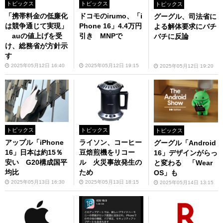
トピックス
トピックス
トピックス
「携帯料金の低廉化
ドコモのirumo、「i
グーグル、司法省に
は競争通じて実現」
Phone 16」4.4万円
よる解体要求にバチ
auの値上げを受
引き MNPで
バチに反論
け、総務省が方針示
す
2025年05月12日 16:40
2025年05月12日 19:15
2025年05月12日 19:20
トピックス
トピックス
トピックス
アップル「iPhone
ライソン、コーヒー
グーグル「Android
16」日本は約15％
豆焙煎機をリコー
16」デザインがらっ
安い G20構成国平
ル 火災事故発生の
と変わる 「Wear
均比
ため
OS」も
2025年05月13日 16:30
2025年05月13日 18:15
2025年05月14日 13:15