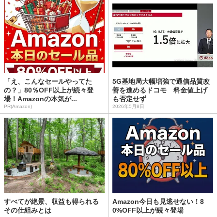
「え、こんなセールやってた
5G基地局大幅増強で通信品質改
の？」80％OFF以上が続々登
善を進めるドコモ 料金値上げ
場！Amazonの本気が...
も否定せず
PR(Amazon)
2026年5月8日
すべてが絶景、収益も得られる
Amazon今日も見逃せない！8
その仕組みとは
0%OFF以上が続々登場