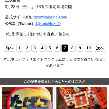
上映情報
3月28日（金）より3週間限定劇場公開！
公式サイトURL
https://kaiju-no8.net/
公式X（Twitter）
@KaijuNo8_O
©防衛隊第３部隊 ©松本直也／集英社
前へ
1
2
3
4
5
6
7
8
9
10
次へ
本記事はアフィリエイトプログラムによる収益を得ている場合
があります
この記事を読まれたあなたへのオススメ