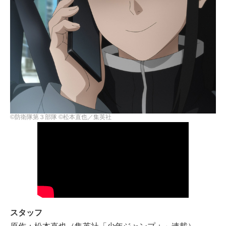
©防衛隊第３部隊 ©松本直也／集英社
スタッフ