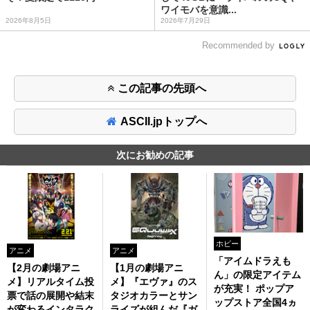
ワイモバを意識...
2026年8月5日
2026年7月29日
Recommended by
この記事の先頭へ
ASCII.jpトップへ
次にお勧めの記事
ホビー
アニメ
アニメ
「アイムドラえも
【2月の劇場アニ
【1月の劇場アニ
ん」の限定アイテム
メ】リアルタイム投
メ】『エヴァ』のス
が充実！ ポップア
票で話の展開や結末
タジオカラーとサン
ップストア全国4ヵ
が変わるインタラク
ライズが組んだ『ガ