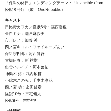
「保科の休日」エンディングテーマ：「Invincible (from
怪獣８号)」（歌：OneRepublic）
キャスト
日比野カフカ／怪獣8号：福西勝也
亜白ミナ：瀬戸麻沙美
市川レノ：加藤 渉
四ノ宮キコル：ファイルーズあい
保科宗四郎：河西健吾
古橋伊春：新 祐樹
出雲ハルイチ：河本啓佑
神楽木 葵：武内駿輔
小此木このみ：千本木彩花
四ノ宮 功：玄田哲章
怪獣10号：三宅健太
怪獣9号：吉野裕行