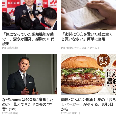
「気になっていた認知機能が菌
「玄関に〇〇を置いた後に宝く
で…」森永が開発。感動の70代
じ買いなさい」簡単に当選
続出
PR(森永乳業)
PR(合同会社デジタルファーム )
なぜahamoは40GBに増量した
肉厚×にんにく醤油！ 夏の「おろ
のか 見えてきたドコモの“本
しバーガー」がそそる。8月5日
音” (1/5)
から
2026年8月6日
2026年7月30日