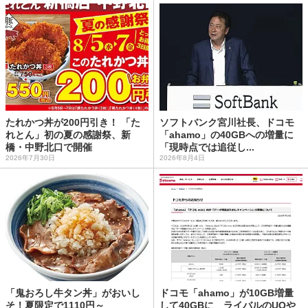
たれかつ丼が200円引き！ 「た
ソフトバンク宮川社長、ドコモ
れとん」初の夏の感謝祭、新
「ahamo」の40GBへの増量に
橋・中野北口で開催
「現時点では追従し...
2026年7月30日
2026年8月4日
「鬼おろし牛タン丼」がおいし
ドコモ「ahamo」が10GB増量
そ！夏限定で1110円～
して40GBに ライバルのUQや