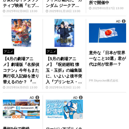
所で開催中
ティブ映画『ヒプノ
ンダム ジークアク
2025年03月17日 13:00
シスマイク』が注目
ス』が超話題！
2025年02月08日 13:00
2025年01月18日 13:00
AD
アニメ
アニメ
意外な「日本が世界
一なこと10選」君が
【4月の劇場アニ
【5月の劇場アニ
代は何が世界一？
メ】劇場版『名探偵
メ】『呪術廻戦 懐
コナン』今年もまた
玉・玉折』の編集版
興行収入記録を塗り
に、いよいよ後半突
PR Skyrocket株式会社
替えるのか？ 『僕
入『プリンセス・プ
とロボコ』にも注目
リンシパル』第4章
2025年04月05日 13:00
2025年04月29日 11:00
AD
AD
最短5分で接続
ローソンアプリ／ク