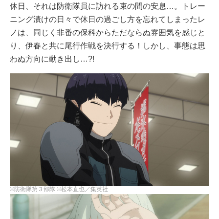
休日、それは防衛隊員に訪れる束の間の安息…。トレー
ニング漬けの日々で休日の過ごし方を忘れてしまったレ
ノは、同じく非番の保科からただならぬ雰囲気を感じと
り、伊春と共に尾行作戦を決行する！しかし、事態は思
わぬ方向に動き出し…?!
©防衛隊第３部隊 ©松本直也／集英社