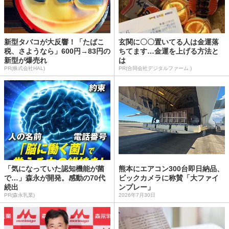
新型タバコが大反響！「たばこ
玄関に〇〇置いてる人は金運落
税、さようなら」600円→83円の
ちてます…金運を上げる方法と
新型が爆売れ
は
PR(株式会社HAL)
PR(合同会社デジタルファーム )
「気になっていた認知機能が菌
熊本にエアコン300台即日納品、
で…」森永が開発。感動の70代
ビックカメラに称賛「大ファイ
続出
ンプレー」
PR(森永乳業)
2026年7月30日