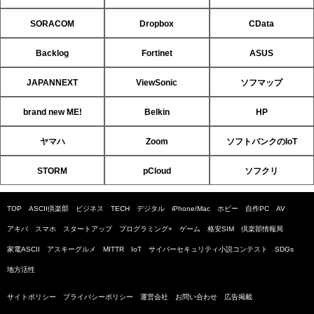
SORACOM
Dropbox
CData
Backlog
Fortinet
ASUS
JAPANNEXT
ViewSonic
ソフマップ
brand new ME!
Belkin
HP
ヤマハ
Zoom
ソフトバンクのIoT
STORM
pCloud
ソフクリ
TOP
ASCII倶楽部
ビジネス
TECH
デジタル
iPhone/Mac
ホビー
自作PC
AV
アキバ
スマホ
スタートアップ
プログラミング+
ゲーム
格安SIM
倶楽部情報局
家電ASCII
アスキーグルメ
MITTR
IoT
サイバーセキュリティ小説コンテスト
SDGs
地方活性
サイトポリシー
プライバシーポリシー
運営会社
お問い合わせ
広告掲載