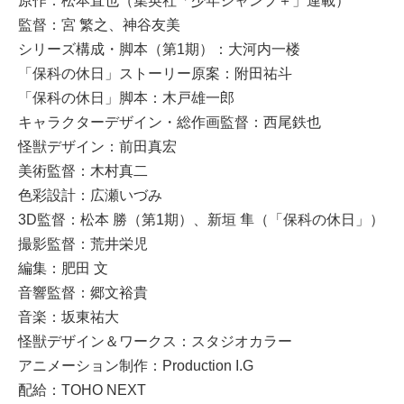
原作：松本直也（集英社「少年ジャンプ＋」連載）
監督：宮 繁之、神谷友美
シリーズ構成・脚本（第1期）：大河内一楼
「保科の休日」ストーリー原案：附田祐斗
「保科の休日」脚本：木戸雄一郎
キャラクターデザイン・総作画監督：西尾鉄也
怪獣デザイン：前田真宏
美術監督：木村真二
色彩設計：広瀬いづみ
3D監督：松本 勝（第1期）、新垣 隼（「保科の休日」）
撮影監督：荒井栄児
編集：肥田 文
音響監督：郷文裕貴
音楽：坂東祐大
怪獣デザイン＆ワークス：スタジオカラー
アニメーション制作：Production I.G
配給：TOHO NEXT