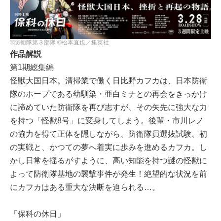
©防衛隊第３部隊 ©松本直也／集英社
作品解説
第1期総集編
怪獣大国日本。清掃業で働く日比野カフカは、日本防衛
隊のホープである幼馴染・亜白ミナとの再会をきっかけ
に諦めていた防衛隊を再び志すが、その矢先に強大な力
を持つ「怪獣8号」に変身してしまう。後輩・市川レノ
の協力を得て正体を隠しながら、防衛隊員選抜試験、初
の実戦と、かつての夢へ着実に歩みを進めるカフカ。し
かし日常を揺るがすように、高い知能を持つ謎の怪獣に
よって防衛隊基地の襲撃事件が発生！絶望的な状況を前
にカフカはある重大な決断を迫られる…。
「保科の休日」