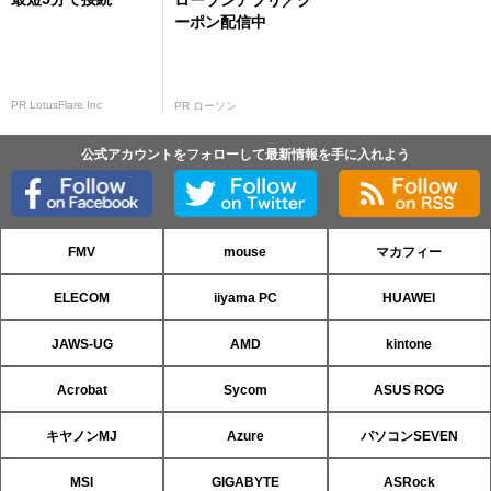
ーポン配信中
PR LotusFlare Inc
PR ローソン
公式アカウントをフォローして最新情報を手に入れよう
FMV
mouse
マカフィー
ELECOM
iiyama PC
HUAWEI
JAWS-UG
AMD
kintone
Acrobat
Sycom
ASUS ROG
キヤノンMJ
Azure
パソコンSEVEN
MSI
GIGABYTE
ASRock