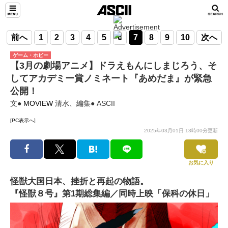
前へ
1
2
3
4
5
6
7
8
9
10
次へ
ゲーム・ホビー
【3月の劇場アニメ】ドラえもんにしまじろう、そ
してアカデミー賞ノミネート『あめだま』が緊急
公開！
文●
MOVIEW
清水、編集● ASCII
[PC表示へ]
2025年03月01日 13時00分更新
お気に入り
怪獣大国日本、挫折と再起の物語。
『怪獣８号』第1期総集編／同時上映「保科の休日」