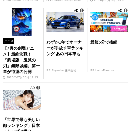
PIN THE IIIRD』
2025年06月14日 13:00
AD
AD
アニメ
わずか1年でオーナ
最短5分で接続
ーが手放す車ランキ
【7月の劇場アニ
ング あの日本車も
メ】最終決戦！
『劇場版「鬼滅の
刃」無限城編』第一
PR Skyrocket株式会社
PR LotusFlare Inc
章が待望の公開
2025年07月05日 19:15
AD
「世界で最も美しい
顔ランキング」日本