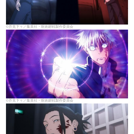
©芥見下々／集英社・呪術廻戦製作委員会
©芥見下々／集英社・呪術廻戦製作委員会