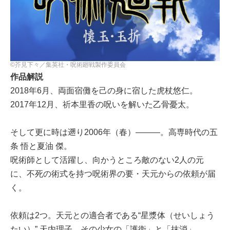
©芥見下々／集英社・呪術廻戦製作委員会
作品解説
2018年6月、両面宿儺を己の身に宿した虎杖悠仁。
2017年12月、祈本里香の呪いを解いた乙骨憂太。
そして更に時は遡り2006年（春）――—。高専時代の五
条 悟と夏油 傑。
呪術師として活躍し、向かうところ敵のない2人の元
に、不死の術式を持つ呪術界の要・天元からの依頼が届
く。
依頼は2つ。天元との適合者である“星漿体（せいしょう
たい）” 天内理子、その少女の「護衛」と「抹消」。