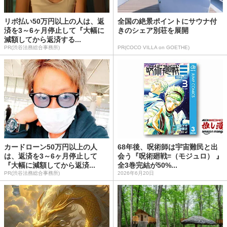
リボ払い50万円以上の人は、返
全国の絶景ポイントにサウナ付
済を3～6ヶ月停止して『大幅に
きのシェア別荘を展開
減額してから返済する...
PR(渋谷法務総合事務所)
PR(COCO VILLA on GOETHE)
カードローン50万円以上の人
68年後、呪術師は宇宙難民と出
は、返済を3～6ヶ月停止して
会う『呪術廻戦≡（モジュロ） 』
『大幅に減額してから返済...
全3巻完結が50%...
PR(渋谷法務総合事務所)
2026年6月20日