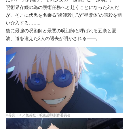
呪術界存続の為の護衛任務へと赴くことになった2人だ
が、そこに伏黒を名乗る“術師殺し”が“星漿体”の暗殺を狙
い介入する……。
後に最強の呪術師と最悪の呪詛師と呼ばれる五条と夏
油、道を違えた2人の過去が明かされる――。
©芥見下々／集英社・呪術廻戦製作委員会