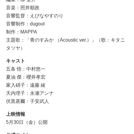
音楽：照井順政
音響監督：えびなやすのり
音響制作：dugout
制作：MAPPA
主題歌：「青のすみか （Acoustic ver.）」（歌：キタニ
タツヤ）
キャスト
五条 悟：中村悠一
夏油 傑：櫻井孝宏
家入硝子：遠藤 綾
天内理子：永瀬アンナ
伏黒甚爾：子安武人
上映情報
5月30日（金）公開