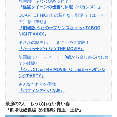
映画館にふたたびあらわる！
『怪盗クイーンの優雅な休暇（バカンス）』
QUARTET NIGHT の新たなる到達点（ユートピ
ア）を目撃せよ！
『劇場版 うたの☆プリンスさまっ♪ TABOO
NIGHT XXXX』
まさかの映画化！ まさかの大冒険！
『たべっ子どうぶつ THE MOVIE』
映画館でパーティ！？ 0歳から楽しめるはじめ
ての体験♪
『シナぷしゅTHE MOVIE ぷしゅほっぺダンシ
ングPARTY』
みんなだれかの宝物
『パフィンの小さな島』
最強の2人 もう戻れない青い春
『劇場版総集編 呪術廻戦 懐玉・玉折』