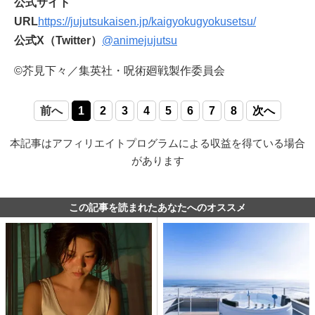
公式サイト
URL
https://jujutsukaisen.jp/kaigyokugyokusetsu/
公式X（Twitter）
@animejujutsu
©芥見下々／集英社・呪術廻戦製作委員会
前へ
1
2
3
4
5
6
7
8
次へ
本記事はアフィリエイトプログラムによる収益を得ている場合
があります
この記事を読まれたあなたへのオススメ