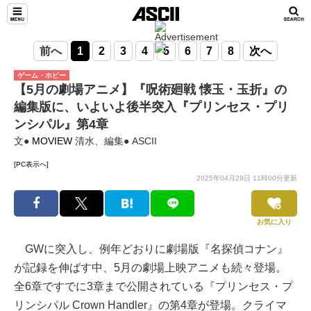
前へ
1
2
3
4
5
6
7
8
次へ
ゲーム・ホビー
【5月の劇場アニメ】『呪術廻戦 懐玉・玉折』の
編集版に、いよいよ後半突入『プリンセス・プリ
ンシパル』第4章
文●
MOVIEW
清水、編集● ASCII
[PC表示へ]
2025年04月29日 11時00分更新
お気に入り
GWに突入し、例年どおりに劇場版『名探偵コナン』
が記録を伸ばす中、5月の劇場上映アニメも続々登場。
全6章ですでに3章まで公開されている『プリンセス・プ
リンシパル Crown Handler』の第4章が登場。クライマ