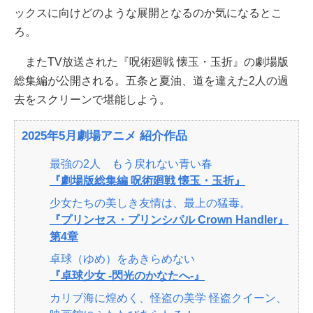
ックスに向けどのような展開となるのか気になるとこ
ろ。
またTV放送された『呪術廻戦 懐玉・玉折』の劇場版
総集編が公開される。五条と夏油、道を違えた2人の過
去をスクリーンで堪能しよう。
2025年5月劇場アニメ 紹介作品
最強の2人 もう戻れない青い春
『劇場版総集編 呪術廻戦 懐玉・玉折』
少女たちの美しき友情は、最上の猛毒。
『プリンセス・プリンシパル Crown Handler』
第4章
卓球（ゆめ）をあきらめない
『卓球少女 -閃光のかなたへ-』
カリブ海に煌めく、怪盗の美学 怪盗クイーン、