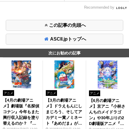
Recommended by
この記事の先頭へ
ASCII.jpトップへ
次にお勧めの記事
アニメ
アニメ
アニメ
【4月の劇場アニ
【3月の劇場アニ
【6月の劇場アニ
メ】劇場版『名探偵
メ】ドラえもんにし
メ】京アニ『小林さ
コナン』今年もまた
まじろう、そしてア
んちのメイドラゴ
興行収入記録を塗り
カデミー賞ノミネー
ン』や30年ぶりの2
替えるのか？ 『僕
ト『あめだま』が緊
D劇場版アニメ『LU
とロボコ』にも注目
急公開！
2025年04月05日 13:00
2025年03月01日 13:00