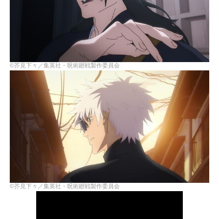
©芥見下々／集英社・呪術廻戦製作委員会
©芥見下々／集英社・呪術廻戦製作委員会