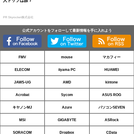
人トップは誰？
PR Skyrocket株式会社
公式アカウントをフォローして最新情報を手に入れよう
FMV
mouse
マカフィー
ELECOM
iiyama PC
HUAWEI
JAWS-UG
AMD
kintone
Acrobat
Sycom
ASUS ROG
キヤノンMJ
Azure
パソコンSEVEN
MSI
GIGABYTE
ASRock
SORACOM
Dropbox
CData