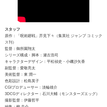
スタッフ
原作：「呪術廻戦」芥見下々（集英社 ジャンプ コミック
ス刊）
監督：御所園翔太
シリーズ構成・脚本：瀬古浩司
キャラクターデザイン：平松禎史・小磯沙矢香
副監督：愛敬亮太
美術監督：東 潤一
色彩設計：松島英子
CGIプロデューサー：淡輪雄介
3DCGディレクター：石川大輔（モンスターズエッグ）
撮影監督：伊藤哲平
編集：柳 圭介