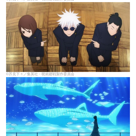
©芥見下々／集英社・呪術廻戦製作委員会