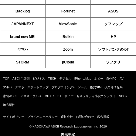
Backlog
Fortinet
ASUS
JAPANNEXT
ViewSonic
ソフマップ
brand new ME!
Belkin
HP
ヤマハ
Zoom
ソフトバンクのIoT
STORM
pCloud
ソフクリ
TOP
ASCII倶楽部
ビジネス
TECH
デジタル
iPhone/Mac
ホビー
自作PC
AV
アキバ
スマホ
スタートアップ
プログラミング+
ゲーム
格安SIM
倶楽部情報局
家電ASCII
アスキーグルメ
MITTR
IoT
サイバーセキュリティ小説コンテスト
SDGs
地方活性
サイトポリシー
プライバシーポリシー
運営会社
お問い合わせ
広告掲載
© KADOKAWA ASCII Research Laboratories, Inc. 2026
表示形式