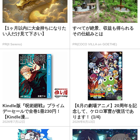
【1ヶ月以内に大金持ちになりた
すべてが絶景、収益も得られる
い人だけ見て下さい】
その仕組みとは
PR(Il Sereno)
PR(COCO VILLA on GOETHE)
Kindle版『呪術廻戦』プライム
【6月の劇場アニメ】20周年を記
デーセールで全巻1冊230円！
念して、ケロロ軍曹が復活であ
【Kindle漫...
ります！ (1/4)
2026年7月12日
2026年6月13日