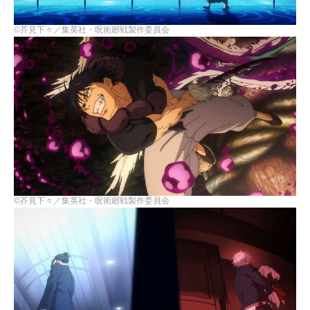
©芥見下々／集英社・呪術廻戦製作委員会
©芥見下々／集英社・呪術廻戦製作委員会