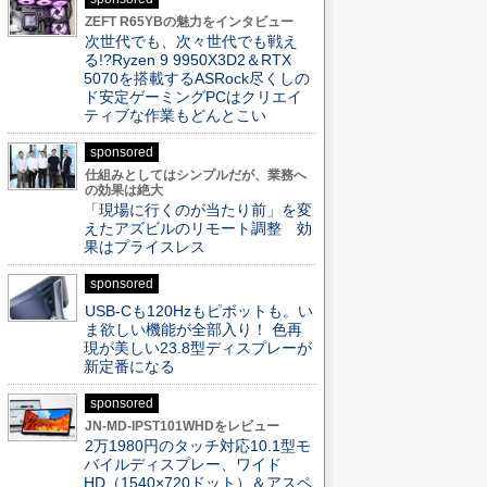
ZEFT R65YBの魅力をインタビュー
次世代でも、次々世代でも戦え
る!?Ryzen 9 9950X3D2＆RTX
5070を搭載するASRock尽くしの
ド安定ゲーミングPCはクリエイ
ティブな作業もどんとこい
sponsored
仕組みとしてはシンプルだが、業務へ
の効果は絶大
「現場に行くのが当たり前」を変
えたアズビルのリモート調整 効
果はプライスレス
sponsored
USB-Cも120Hzもピボットも。い
ま欲しい機能が全部入り！ 色再
現が美しい23.8型ディスプレーが
新定番になる
sponsored
JN-MD-IPST101WHDをレビュー
2万1980円のタッチ対応10.1型モ
バイルディスプレー、ワイド
HD（1540×720ドット）＆アスペ