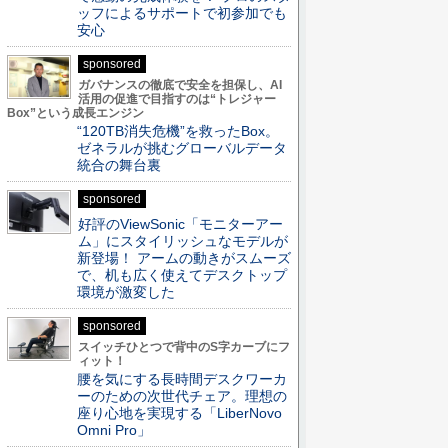
ッフによるサポートで初参加でも
安心
sponsored
ガバナンスの徹底で安全を担保し、AI
活用の促進で目指すのは“トレジャー
Box”という成長エンジン
“120TB消失危機”を救ったBox。
ゼネラルが挑むグローバルデータ
統合の舞台裏
sponsored
好評のViewSonic「モニターアー
ム」にスタイリッシュなモデルが
新登場！ アームの動きがスムーズ
で、机も広く使えてデスクトップ
環境が激変した
sponsored
スイッチひとつで背中のS字カーブにフ
ィット！
腰を気にする長時間デスクワーカ
ーのための次世代チェア。理想の
座り心地を実現する「LiberNovo
Omni Pro」