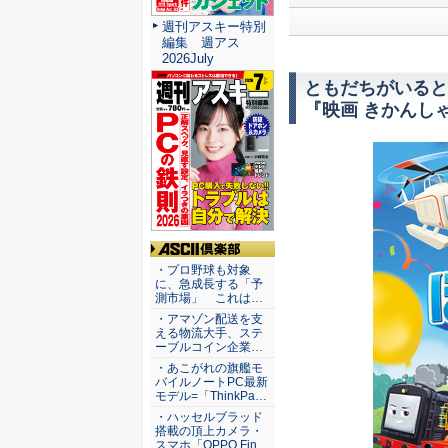
週刊アスキー特別
編集 週アス
2026July
ともだちがいると
『映画 きかんし
ASCII倶楽部
・プロ野球も対象
に、急成長する「予
測市場」 これは…
・アマゾン配送を支
える物流大手、ステ
ーブルコイン企業…
・あこがれの旗艦モ
バイルノートPC最新
モデル=「ThinkPa…
・ハッセルブラッド
搭載の頂上カメラ・
スマホ「OPPO Fin…