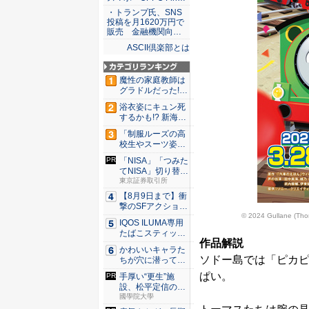
・トランプ氏、SNS
投稿を月1620万円で
販売 金融機関向…
ASCII倶楽部とは
魔性の家庭教師は
グラドルだった!?
村雨...
浴衣姿にキュン死
するかも!? 新海ま
きが...
「制服ルーズの高
校生やスーツ姿の
OLを演...
「NISA」「つみた
てNISA」切り替
え...
東京証券取引所
【8月9日まで】衝
撃のSFアクション
© 2024 Gullane (Tho
『G...
IQOS ILUMA専用
たばこスティッ
作品解説
ク...
かわいいキャラた
ソドー島では「ピカ
ちが穴に潜ってひ
どい目に...
ぱい。
手厚い“更生”施
設、松平定信の
「人足寄場...
國學院大學