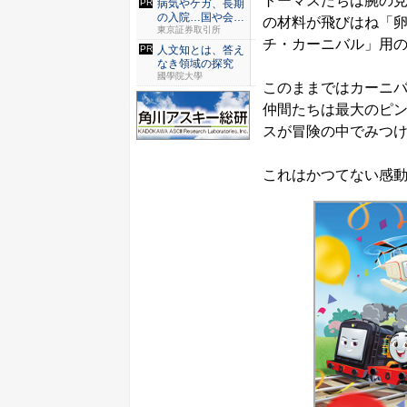
トーマスたちは腕の
病気やケガ、長期
の入院…国や会社
の材料が飛びはね「
はどこま...
東京証券取引所
チ・カーニバル」用
人文知とは、答え
なき領域の探究
國學院大學
このままではカーニ
仲間たちは最大のピ
スが冒険の中でみつけ
これはかつてない感