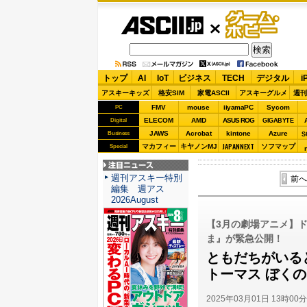
ASCII.jp
ゲーム・
ホビー
トップ
AI
IoT
ビジネス
TECH
デジタル
i
アスキーキッズ
格安SIM
家電ASCII
アスキーグルメ
週刊
FMV
mouse
iiyamaPC
Sycom
PC
ELECOM
AMD
ASUS ROG
Digital
GIGABYTE
JAWS
Acrobat
kintone
Azure
Business
S
JAPANNEXT
マカフィー
キヤノンMJ
ソフマップ
Special
注目ニュース
週刊アスキー特別
前へ
編集 週アス
2026August
【3月の劇場アニメ】
ま』が緊急公開！
ともだちがいる
トーマス ぼく
2025年03月01日 13時00