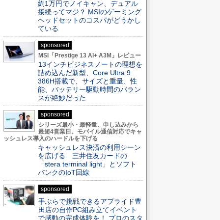
約1万円でノイキャン、デュアル
接続ってマジ？ MSIのゲーミング
ヘッドセットのコスパがどうかし
ている
sponsored
MSI「Prestige 13 AI+ A3M」レビュー
13インチビジネスノートの理想を
詰め込んだ新型、Core Ultra 9
386H搭載で、サイズと重量、性
能、バッテリー駆動時間のバラン
スが絶妙だった
sponsored
シリーズ最小・最軽量、申し込みから
最短4営業日。モバイル通信対応でキャ
ッシュレス導入のハードルを下げる
キャッシュレス決済の利用シーン
を広げる 三井住友カードの
「stera terminal light」とソフト
バンクのIoT回線
sponsored
手ぶらで挑戦できるアプライド豊
田店の自作PC組み立てイベント
で感動の完成体験を！ プロのスタ