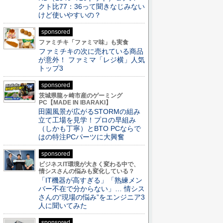
クト比77：36って聞きなじみない
けど使いやすいの？
sponsored
ファミチキ「ファミマ味」も実食
ファミチキの次に売れている商品
が意外！ ファミマ「レジ横」人気
トップ3
sponsored
茨城県龍ヶ崎市産のゲーミング
PC【MADE IN IBARAKI】
田園風景が広がるSTORMの組み
立て工場を見学！プロの早組み
（しかも丁寧）とBTO PCならで
はの特注PCパーツに大興奮
sponsored
ビジネスIT環境が大きく変わる中で、
情シスさんの悩みも変化している？
「IT機器が高すぎる」「熟練メン
バー不在で分からない」… 情シス
さんの“現場の悩み”をエンジニア3
人に聞いてみた
sponsored