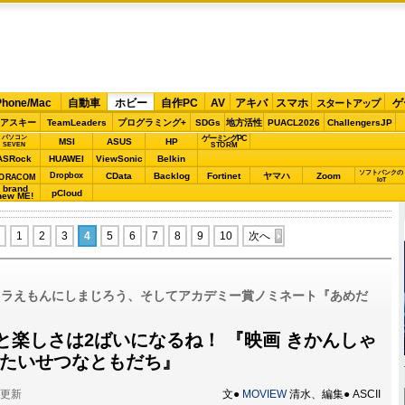
Phone/Mac
自動車
ホビー
自作PC
AV
アキバ
スマホ
ゲ
スタートアップ
アスキー
TeamLeaders
プログラミング+
SDGs
地方活性
PUACL2026
ChallengersJP
パソコン
ゲーミングPC
MSI
ASUS
HP
STORM
SEVEN
ASRock
HUAWEI
ViewSonic
Belkin
ソフトバンクの
Dropbox
CData
Backlog
Fortinet
ヤマハ
Zoom
ORACOM
IoT
brand
pCloud
new ME!
1
2
3
4
5
6
7
8
9
10
次へ
ドラえもんにしまじろう、そしてアカデミー賞ノミネート『あめだ
と楽しさは2ばいになるね！ 『映画 きかんしゃ
のたいせつなともだち』
分更新
文●
MOVIEW
清水、編集● ASCII