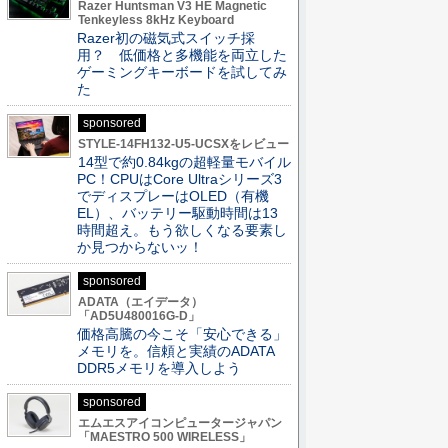
Razer Huntsman V3 HE Magnetic
Tenkeyless 8kHz Keyboard
Razer初の磁気式スイッチ採
用？ 低価格と多機能を両立した
ゲーミングキーボードを試してみ
た
sponsored
STYLE-14FH132-U5-UCSXをレビュー
14型で約0.84kgの超軽量モバイル
PC！CPUはCore Ultraシリーズ3
でディスプレーはOLED（有機
EL）、バッテリー駆動時間は13
時間超え。もう欲しくなる要素し
か見つからないッ！
sponsored
ADATA（エイデータ）
「AD5U480016G-D」
価格高騰の今こそ「安心できる」
メモリを。信頼と実績のADATA
DDR5メモリを導入しよう
sponsored
エムエスアイコンピュータージャパン
「MAESTRO 500 WIRELESS」