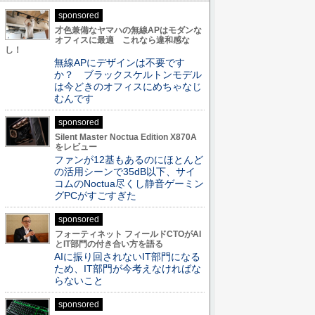
sponsored
才色兼備なヤマハの無線APはモダンな
オフィスに最適 これなら違和感な
し！
無線APにデザインは不要です
か？ ブラックスケルトンモデル
は今どきのオフィスにめちゃなじ
むんです
sponsored
Silent Master Noctua Edition X870A
をレビュー
ファンが12基もあるのにほとんど
の活用シーンで35dB以下、サイ
コムのNoctua尽くし静音ゲーミン
グPCがすごすぎた
sponsored
フォーティネット フィールドCTOがAI
とIT部門の付き合い方を語る
AIに振り回されないIT部門になる
ため、IT部門が今考えなければな
らないこと
sponsored