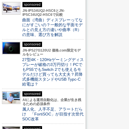
sponsored
JN-IPS34UQ2-HSC6とJN-
IPSC34UQ2-HSC6で比較
曲面（湾曲）ディスプレーってな
にがすごいの？一般的な平面モデ
ルとの見え方の違いや曲率（R）
の意味、選び方を解説
sponsored
JN-IPS27G120U2 価格.com限定モデ
ルをレビュー
27型4K・120Hzゲーミングディス
プレーが破格の3万円切り！PCで
もPS5でもSwitch 2でも使えるモ
デルだけど買っても大丈夫？昇降
式多機能スタンドやUSB Typc-C
給電は？
sponsored
AIによる運用自動化は、企業が生き残
るための必須条件
属人化、人手不足、アラートだら
け 「FortiSOC」が目指す次世代
SOC改革
sponsored