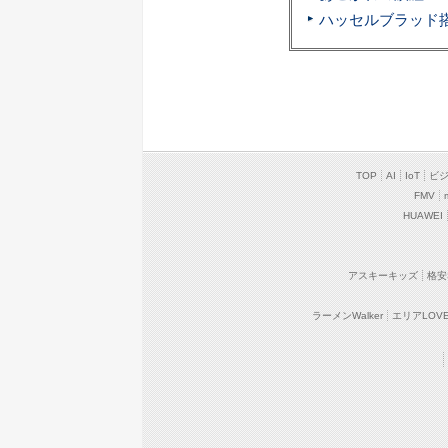
TOP
AI
IoT
ビ
FMV
HUAWEI
アスキーキッズ
格安
ラーメンWalker
エリアLOVEW