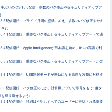
月半ぶりのiOS 18.6配信 多数のバグ修正やセキュリティアップデ
要
S 18.5配信開始 プライド月間の壁紙に加え、多数のバグ修正やセキ
ト含む
S 18.4.1配信開始 重要なバグ修正とセキュリティアップデートで適
 18.4配信開始 Apple Intelligenceが日本語を始め、8つの言語で利
S 18.3.2配信開始 重要なバグ修正・セキュリティアップデートが含
S 18.3.1配信開始 USB制限モードが無効になる高度な攻撃に対処す
S 18.3配信開始 バグ修正のほか、計算機アプリで等号をもう1度タ
算を繰り返せるように
S 18.2.1配信開始 詳細は不明もすべてのユーザーに推奨される重要