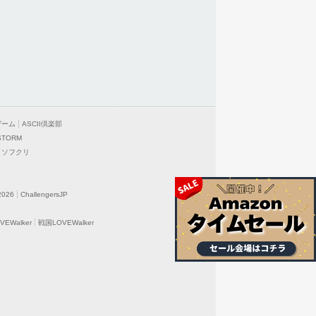
ゲーム
ASCII倶楽部
STORM
ソフクリ
2026
ChallengersJP
EWalker
戦国LOVEWalker