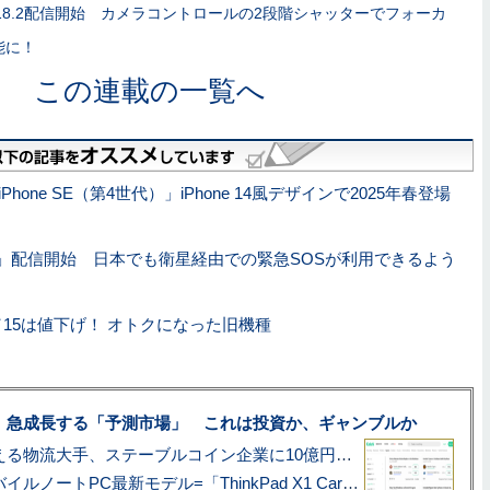
S 18.2配信開始 カメラコントロールの2段階シャッターでフォーカ
能に！
この連載の一覧へ
Phone SE（第4世代）」iPhone 14風デザインで2025年春登場
17.6」配信開始 日本でも衛星経由での緊急SOSが利用できるよう
 14／15は値下げ！ オトクになった旧機種
、急成長する「予測市場」 これは投資か、ギャンブルか
アマゾン配送を支える物流大手、ステーブルコイン企業に10億円投資のワケ
あこがれの旗艦モバイルノートPC最新モデル=「ThinkPad X1 Carbon Gen 14 Aura Edition」実機レビュー