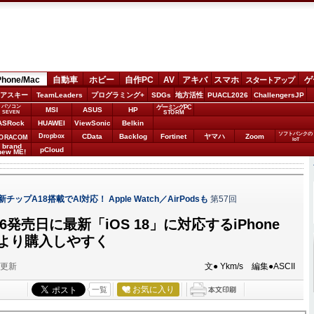
Phone/Mac
自動車
ホビー
自作PC
AV
アキバ
スマホ
ゲ
スタートアップ
アスキー
TeamLeaders
プログラミング+
SDGs
地方活性
PUACL2026
ChallengersJP
パソコン
ゲーミングPC
MSI
ASUS
HP
STORM
SEVEN
ASRock
HUAWEI
ViewSonic
Belkin
ソフトバンクの
Dropbox
CData
Backlog
Fortinet
ヤマハ
Zoom
ORACOM
IoT
brand
pCloud
new ME!
新チップA18搭載でAI対応！ Apple Watch／AirPodsも
第57回
 16発売日に最新「iOS 18」に対応するiPhone
 より購入しやすく
分更新
文● Ykm/s 編集●ASCII
お気に入り
一覧