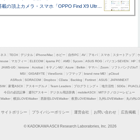
ハッセルブラッド搭載の頂上カメラ・スマホ「OPPO Find X9 Ultra」実写レビュー=プロが本気で徹底撮影しました!!
ジネス
TECH
デジタル
iPhone/Mac
ホビー
自作PC
AV
アキバ
スマホ
スタートアップ
mouse
マカフィー
ELECOM
iiyama PC
AMD
Sycom
ASUS ROG
パソコンSEVEN
HP
JAWS-UG
kintone
Acrobat
キヤノンMJ
Azure
Belkin
ヤマハ
Zoom
ソフトバンクのIoT
MSI
GIGABYTE
ViewSonic
ソフマップ
brand new ME!
pCloud
ASRock
SORACOM
Dropbox
CData
Backlog
Fortinet
ASUS
JAPANNEXT
SIM
家電ASCII
アスキーグルメ
Team Leaders
プログラミング＋
地方活性
SDGs
PUACL
今日の必読記事
週刊アスキー
デジタル用語辞典
mobileASCII
MITテクノロジーレビュー
alker
横浜LOVEWalker
西新宿LOVEWalker
夜景LOVEWalker
九州LOVEWalker
丸の内LOV
サイトポリシー
プライバシーポリシー
運営会社
お問い合わせ
広告掲載
© KADOKAWA ASCII Research Laboratories, Inc. 2026