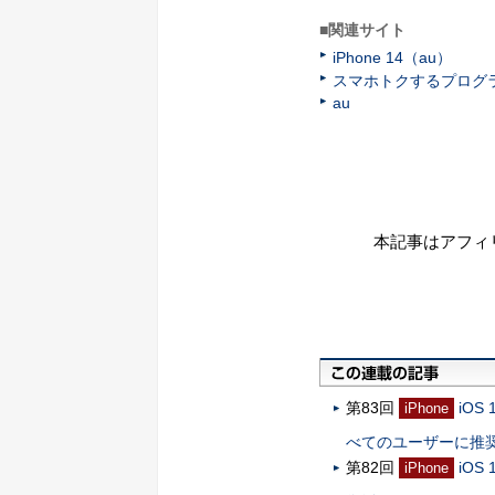
■関連サイト
iPhone 14（au）
スマホトクするプログ
au
本記事はアフィ
第83回
iO
iPhone
べてのユーザーに推
第82回
iOS
iPhone