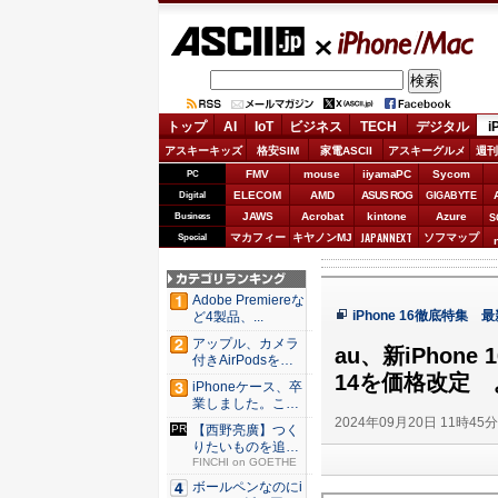
ASCII.jp
iPhone/Mac
トップ
AI
IoT
ビジネス
TECH
デジタル
i
アスキーキッズ
格安SIM
家電ASCII
アスキーグルメ
週刊
FMV
mouse
iiyamaPC
Sycom
PC
ELECOM
AMD
ASUS ROG
Digital
GIGABYTE
JAWS
Acrobat
kintone
Azure
Business
S
JAPANNEXT
マカフィー
キヤノンMJ
ソフマップ
Special
Adobe Premiereな
iPhone 16徹底特集 最
ど4製品、...
アップル、カメラ
au、新iPhone
付きAirPodsを年
内...
14を価格改定
iPhoneケース、卒
業しました。これ
か...
2024年09月20日 11時45
【西野亮廣】つく
りたいものを追求
できる環...
FINCHI on GOETHE
ボールペンなのにi