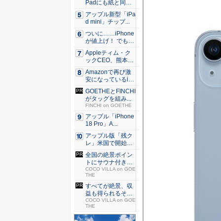
Padにも紙と同じ
滑ら...
アップル新型「iPa
d mini」チップ...
ついに……iPhone
が値上げ！ でも
こ...
Appleティム・ク
ックCEO、熊本に
支...
Amazonで再び激
安になっているiP
h...
GOETHEとFINCHI
がタッグを組み...
FINCHI on GOETHE
アップル「iPhone
18 Pro」A...
アップル版「残ク
レ」米国で開始 i
Pho...
全国の絶景ポイン
トにサウナ付きの
シェア別...
COCO VILLA on GOE
THE
すべてが絶景、収
益も得られるその
仕組みと...
COCO VILLA on GOE
THE