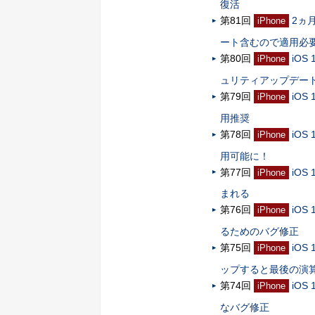
復活
第81回
2ヵ
iPhone
ート含むので適用必
第80回
iO
iPhone
ュリティアップデー
第79回
iO
iPhone
用推奨
第78回
iOS
iPhone
用可能に！
第77回
iO
iPhone
まれる
第76回
iO
iPhone
るためのバグ修正
第75回
iO
iPhone
ップすると最後の演
第74回
iO
iPhone
なバグ修正