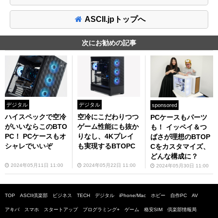
ASCII.jpトップへ
次にお勧めの記事
デジタル
デジタル
sponsored
ハイスペックで空冷
空冷にこだわりつつ
PCケースもパーツ
がいいならこのBTO
ゲーム性能にも抜か
も！ イッペイ＆つ
PC！ PCケースもオ
りなし、4Kプレイ
ばさが理想のBTOP
シャレでいいぞ
も実現するBTOPC
Cをカスタマイズ、
どんな構成に？
2024年05月11日 11:00
2024年05月22日 11:00
2024年05月30日 11:00
TOP
ASCII倶楽部
ビジネス
TECH
デジタル
iPhone/Mac
ホビー
自作PC
AV
アキバ
スマホ
スタートアップ
プログラミング+
ゲーム
格安SIM
倶楽部情報局