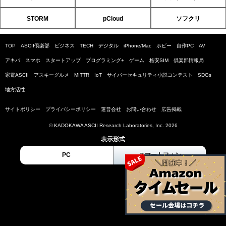
STORM
pCloud
ソフクリ
TOP
ASCII倶楽部
ビジネス
TECH
デジタル
iPhone/Mac
ホビー
自作PC
AV
アキバ
スマホ
スタートアップ
プログラミング+
ゲーム
格安SIM
倶楽部情報局
家電ASCII
アスキーグルメ
MITTR
IoT
サイバーセキュリティ小説コンテスト
SDGs
地方活性
サイトポリシー
プライバシーポリシー
運営会社
お問い合わせ
広告掲載
© KADOKAWA ASCII Research Laboratories, Inc. 2026
表示形式
PC
スマートフォン