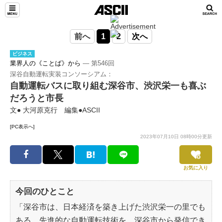
前へ
1
2
次へ
ビジネス
業界人の《ことば》から
― 第546回
深谷自動運転実装コンソーシアム：
自動運転バスに取り組む深谷市、渋沢栄一も喜ぶ
だろうと市長
文● 大河原克行 編集●ASCII
[PC表示へ]
2023年07月10日 08時00分更新
お気に入り
今回のひとこと
「深谷市は、日本経済を築き上げた渋沢栄一の里でも
ある。先進的な自動運転技術を、深谷市から発信でき