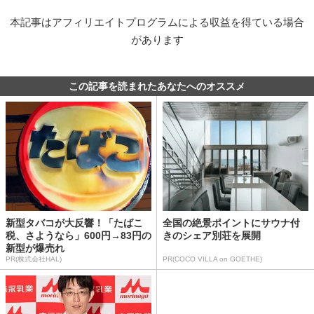
本記事はアフィリエイトプログラムによる収益を得ている場合
があります
この記事を読まれたあなたへのオススメ
新型タバコが大反響！「たばこ
全国の絶景ポイントにサウナ付
税、さようなら」600円→83円の
きのシェア別荘を展開
新型が爆売れ
PR(株式会社HAL)
PR(COCO VILLA on GOETHE)