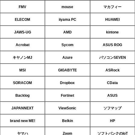
FMV
mouse
マカフィー
ELECOM
iiyama PC
HUAWEI
JAWS-UG
AMD
kintone
Acrobat
Sycom
ASUS ROG
キヤノンMJ
Azure
パソコンSEVEN
MSI
GIGABYTE
ASRock
SORACOM
Dropbox
CData
Backlog
Fortinet
ASUS
JAPANNEXT
ViewSonic
ソフマップ
brand new ME!
Belkin
HP
ヤマハ
Zoom
ソフトバンクのIoT