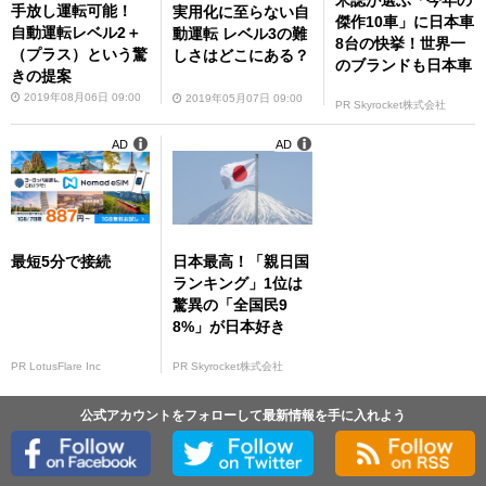
米誌が選ぶ「今年の
手放し運転可能！
実用化に至らない自
傑作10車」に日本車
自動運転レベル2＋
動運転 レベル3の難
8台の快挙！世界一
（プラス）という驚
しさはどこにある？
のブランドも日本車
きの提案
2019年08月06日 09:00
2019年05月07日 09:00
PR Skyrocket株式会社
AD
AD
最短5分で接続
日本最高！「親日国
ランキング」1位は
驚異の「全国民9
8%」が日本好き
PR LotusFlare Inc
PR Skyrocket株式会社
公式アカウントをフォローして最新情報を手に入れよう