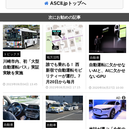
ASCII.jpトップへ
次にお勧めの記事
トピックス
地方活性
自動車
川崎市内、初「大型
誰でも乗れる！ 西
自動運転に欠かせな
自動運転バス」実証
新宿で自動運転モビ
いAIと、AIに欠かせ
実験を実施
リティーが運行。7
ないGPU
月20日から毎月
2023年09月04日 13:45
2023年06月29日 17:15
2020年04月27日 10:00
AD
自動車
自動車