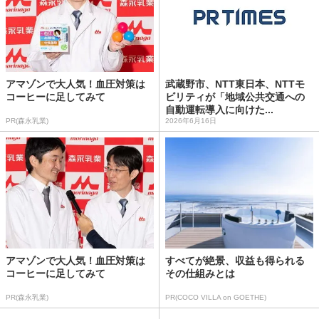
アマゾンで大人気！血圧対策は
武蔵野市、NTT東日本、NTTモ
コーヒーに足してみて
ビリティが「地域公共交通への
自動運転導入に向けた...
PR(森永乳業)
2026年6月16日
アマゾンで大人気！血圧対策は
すべてが絶景、収益も得られる
コーヒーに足してみて
その仕組みとは
PR(森永乳業)
PR(COCO VILLA on GOETHE)