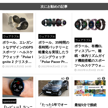
次にお勧めの記事
ウェアラブル
ウェアラブル
ウェアラブル
ポラール、エレガン
ポラール、35時間の
ポラール、有機EL
トなデザインのGPS
長時間バッテリーと
ディスプレー、睡
スポーツ・ヘルスケ
軽量化を実現したラ
眠・体内リズムガイ
アウォッチ「Polar I
ンニングウォッチ
ド機能搭載のスポー
gnite 2 クリスタ
「Polar Pacer Pr
ツヘルスケアウォッ
ル」を発売
o」を発表
2021年11月15日 14:00
2022年04月14日 17:20
チ 「POLAR IGNIT
2022年11月10日 15:30
E 3」を発売
AD
AD
sponsored
「たった1年でオー
最短5分で接続
【レビュー】ランニ