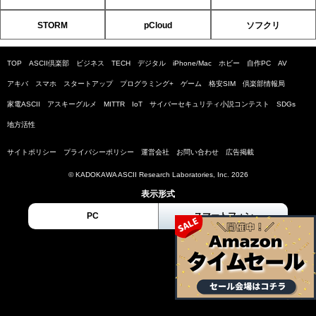
STORM
pCloud
ソフクリ
TOP
ASCII倶楽部
ビジネス
TECH
デジタル
iPhone/Mac
ホビー
自作PC
AV
アキバ
スマホ
スタートアップ
プログラミング+
ゲーム
格安SIM
倶楽部情報局
家電ASCII
アスキーグルメ
MITTR
IoT
サイバーセキュリティ小説コンテスト
SDGs
地方活性
サイトポリシー
プライバシーポリシー
運営会社
お問い合わせ
広告掲載
© KADOKAWA ASCII Research Laboratories, Inc. 2026
表示形式
PC
スマートフォン