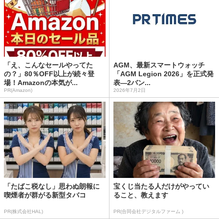
「え、こんなセールやってた
AGM、最新スマートウォッチ
の？」80％OFF以上が続々登
「AGM Legion 2026」を正式発
場！Amazonの本気が...
表―2バン...
PR(Amazon)
2026年7月2日
「たばこ税なし」思わぬ朗報に
宝くじ当たる人だけがやってい
喫煙者が群がる新型タバコ
ること、教えます
PR(株式会社HAL)
PR(合同会社デジタルファーム )