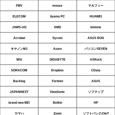
FMV
mouse
マカフィー
ELECOM
iiyama PC
HUAWEI
JAWS-UG
AMD
kintone
Acrobat
Sycom
ASUS ROG
キヤノンMJ
Azure
パソコンSEVEN
MSI
GIGABYTE
ASRock
SORACOM
Dropbox
CData
Backlog
Fortinet
ASUS
JAPANNEXT
ViewSonic
ソフマップ
brand new ME!
Belkin
HP
ヤマハ
Zoom
ソフトバンクのIoT