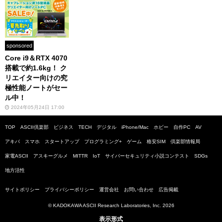
sponsored
Core i9＆RTX 4070
搭載で約1.6kg！ ク
リエイター向けの究
極性能ノートがセー
ル中！
2024年05月24日 17:00
TOP
ASCII倶楽部
ビジネス
TECH
デジタル
iPhone/Mac
ホビー
自作PC
AV
アキバ
スマホ
スタートアップ
プログラミング+
ゲーム
格安SIM
倶楽部情報局
家電ASCII
アスキーグルメ
MITTR
IoT
サイバーセキュリティ小説コンテスト
SDGs
地方活性
サイトポリシー
プライバシーポリシー
運営会社
お問い合わせ
広告掲載
© KADOKAWA ASCII Research Laboratories, Inc. 2026
表示形式