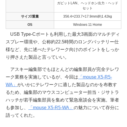
ガビットLAN、ヘッドホン出力・ヘッド
セット
サイズ/重量
356.4×233.7×17.9mm/約1.42kg
OS
Windows 11 Home
USB Type-Cポートも利用した最大3画面のマルチディ
スプレー環境や、公称約22.5時間のロングバッテリー仕
様など、先に述べたテレワーク向けのポイントをしっか
り押さえた製品と言っていい。
アスキー編集部でもほとんどの編集部員が完全テレワ
ーク業務を実施しているが、今回は
「mouse X5-R5-
WA」
がいかにテレワークに適した製品なのかを布教す
るため、編集部のマウスコンピューター担当・ジサトラ
ハッチが若手編集部員を集めて緊急座談会を実施。筆者
も参加し、
「mouse X5-R5-WA」
の魅力について存分に
語ってくれた。