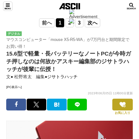
前へ
1
2
3
次へ
デジタル
マウスコンピューター「mouse X5-R5-WA」が7万円台と期間限定で
お買い得！
15.6型で軽量・長バッテリーなノートPCが今時ガ
チ押しなのは何故かアスキー編集部のジサトラハ
ッチが後輩に伝授！
文● 松野将太 編集●
ジサトラハッチ
[PC表示へ]
2023年06月05日 11時00分更新
お気に入り