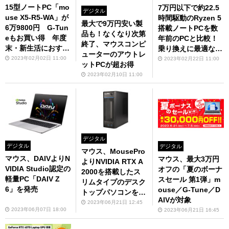
15型ノートPC「mo
7万円以下で約22.5
デジタル
use X5-R5-WA」が
時間駆動のRyzen 5
最大で9万円安い製
6万9800円 G-Tun
搭載ノートPCを数
品も！なくなり次第
eもお買い得 年度
年前のPCと比較！
終了、マウスコンピ
末・新生活におすす
乗り換えに最適なそ
ューターのアウトレ
めのお買い得モデル
の性能とは
2023年02月02日 11:00
2023年02月22日 11:00
ットPCが超お得
2023年02月10日 11:00
デジタル
デジタル
デジタル
マウス、MousePro
マウス、DAIVよりN
マウス、最大3万円
よりNVIDIA RTX A
VIDIA Studio認定の
オフの「夏のボーナ
2000を搭載したス
軽量PC「DAIV Z
スセール 第1弾」m
リムタイプのデスク
6」を発売
ouse／G-Tune／D
トップパソコンを発
AIVが対象
売
2023年06月21日 12:45
2023年06月07日 18:00
2023年06月21日 16:45