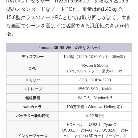
Ryzenプロセッサー「Ryzen 5 5560U」を搭載する15.6
型のスタンダードなノートPCだ。重量は約1.42kgで、
15.6型クラスのノートPCとしては取り回しがよく、大き
な画面でシーンを選ばずに活躍できる汎用性の高さが特
徴。
「mouse X5-R5-WA」の主なスペック
ディスプレー
15.6型（1920×1080ドット、非光沢）
Ryzen 5 5560U
CPU
（6コア/12スレッド、最大4.0GHz）
メモリー
8GB、DDR4-3200
ストレージ
256GB SSD、NVMe
無線機能
Wi-Fi 6、Bluetooth 5
webカメラ
100万画素（Windows Hello対応）
バッテリー駆動時間
約22.5時間
HDMI出力、USB3.1（Type-C）、
USB3.1（Type-A）×2、USB2.0（Type-
インターフェース
A）、マイクロSDカードリーダー、ギ