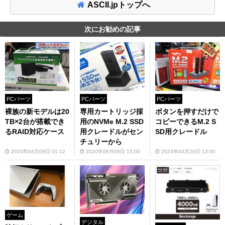
ASCII.jpトップへ
次にお勧めの記事
PCパーツ
PCパーツ
PCパーツ
裸族の新モデルは20
専用カートリッジ採
ボタンを押すだけで
TB×2台が搭載でき
用のNVMe M.2 SSD
コピーできるM.2 S
るRAID対応ケース
用クレードルがセン
SD用クレードル
チュリーから
2023年04月09日 01:12
2020年08月06日 13:00
2023年04月20日 13:00
ゲーム
デジタル