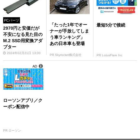
PCパーツ
「たった1年でオー
最短5分で接続
2970円と安価だが
ナーが手放してしま
不安になる見た目の
う車ランキング」
M.2 SSD用変換アダ
あの日本車も登場
プター
2024年02月21日 13:00
PR Skyrocket株式会社
PR LotusFlare Inc
AD
ローソンアプリ／ク
ーポン配信中
PR ローソン