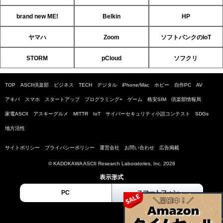
brand new ME!
Belkin
HP
ヤマハ
Zoom
ソフトバンクのIoT
STORM
pCloud
ソフクリ
TOP
ASCII倶楽部
ビジネス
TECH
デジタル
iPhone/Mac
ホビー
自作PC
AV
アキバ
スマホ
スタートアップ
プログラミング+
ゲーム
格安SIM
倶楽部情報局
家電ASCII
アスキーグルメ
MITTR
IoT
サイバーセキュリティ小説コンテスト
SDGs
地方活性
サイトポリシー
プライバシーポリシー
運営会社
お問い合わせ
広告掲載
© KADOKAWA ASCII Research Laboratories, Inc. 2026
表示形式
PC
スマートフォン