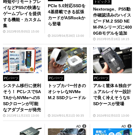
時短やリモートプレ
トピックス
PCIe 5.0対応SSDを
イなどPS5の快適な
Nextorage、PS5動
4基搭載できる拡張
ゲームプレイを提供
作確認済みのハイス
カードがASRockか
する機能・カスタム
ピードM.2 SSD NE
ら登場
集
M-PAシリーズに400
2023年05月05日 15:00
0GBモデルを追加
2023年04月28日 13:00
2023年05月18日 18:15
PCパーツ
PCパーツ
PCパーツ
システム移行に便利
トップカバー付きの
アルミ筐体＆独自デ
そう！ PCレスでSA
オシャレなNVMe
ュアルレイヤー設計
TAからNVMeへのS
M.2 SSDクレードル
で良く冷えそうなS
SDクローンが可能
SDケースが登場
なアダプターが発売
2023年11月23日 13:00
2024年01月21日 00:35
2024年02月02日 13:00
AD
AD