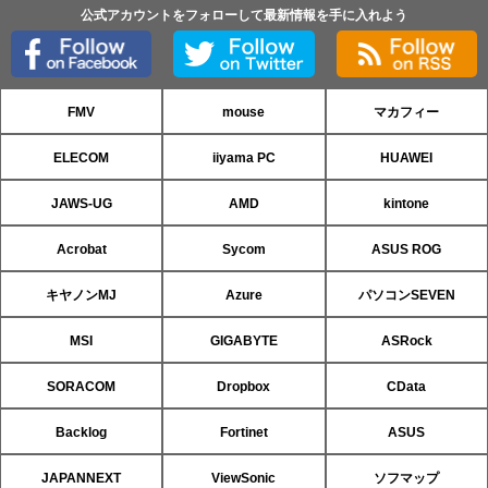
公式アカウントをフォローして最新情報を手に入れよう
FMV
mouse
マカフィー
ELECOM
iiyama PC
HUAWEI
JAWS-UG
AMD
kintone
Acrobat
Sycom
ASUS ROG
キヤノンMJ
Azure
パソコンSEVEN
MSI
GIGABYTE
ASRock
SORACOM
Dropbox
CData
Backlog
Fortinet
ASUS
JAPANNEXT
ViewSonic
ソフマップ