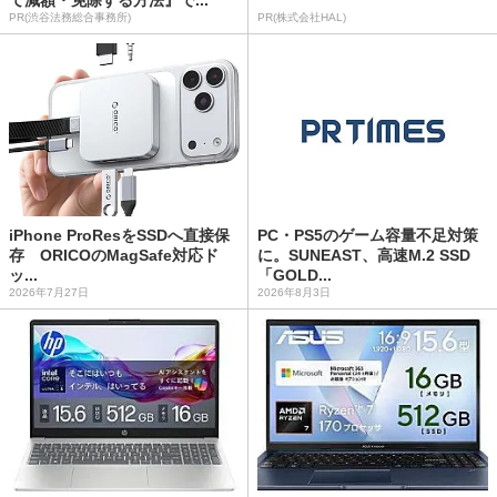
PR(渋谷法務総合事務所)
PR(株式会社HAL)
iPhone ProResをSSDへ直接保
PC・PS5のゲーム容量不足対策
存 ORICOのMagSafe対応ド
に。SUNEAST、高速M.2 SSD
ッ...
「GOLD...
2026年7月27日
2026年8月3日