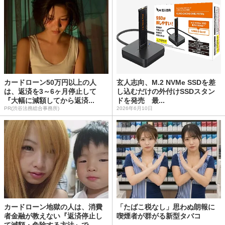
カードローン50万円以上の人
玄人志向、M.2 NVMe SSDを差
は、返済を3～6ヶ月停止して
し込むだけの外付けSSDスタン
『大幅に減額してから返済...
ドを発売 最...
PR(渋谷法務総合事務所)
2026年6月10日
カードローン地獄の人は、消費
「たばこ税なし」思わぬ朗報に
者金融が教えない『返済停止し
喫煙者が群がる新型タバコ
て減額・免除する方法』で...