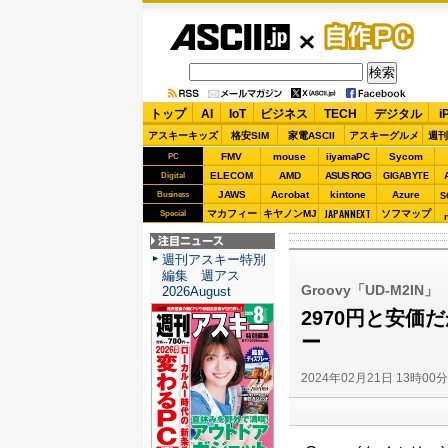
ASCII.jp
自作PC
トップ
AI
IoT
ビジネス
TECH
デジタル
i
アスキーキッズ
格安SIM
家電ASCII
アスキーグルメ
週刊
FMV
mouse
iiyamaPC
Sycom
PC
ELECOM
AMD
ASUS ROG
Digital
GIGABYTE
JAWS
Acrobat
kintone
Azure
Business
S
JAPANNEXT
マカフィー
キヤノンMJ
ソフマップ
Special
注目ニュース
週刊アスキー特別
編集 週アス
Groovy「UD-M2IN」
2026August
2970円と安価
ー
2024年02月21日 13時00