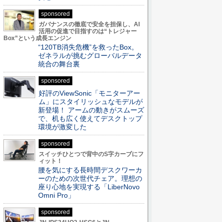
sponsored
ガバナンスの徹底で安全を担保し、AI
活用の促進で目指すのは“トレジャー
Box”という成長エンジン
“120TB消失危機”を救ったBox。
ゼネラルが挑むグローバルデータ
統合の舞台裏
sponsored
好評のViewSonic「モニターアー
ム」にスタイリッシュなモデルが
新登場！ アームの動きがスムーズ
で、机も広く使えてデスクトップ
環境が激変した
sponsored
スイッチひとつで背中のS字カーブにフ
ィット！
腰を気にする長時間デスクワーカ
ーのための次世代チェア。理想の
座り心地を実現する「LiberNovo
Omni Pro」
sponsored