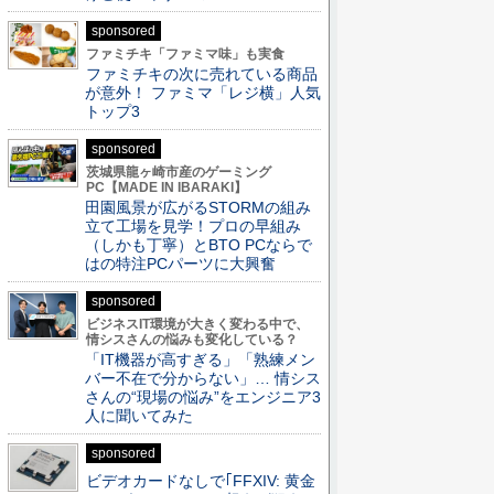
sponsored
ファミチキ「ファミマ味」も実食
ファミチキの次に売れている商品
が意外！ ファミマ「レジ横」人気
トップ3
sponsored
茨城県龍ヶ崎市産のゲーミング
PC【MADE IN IBARAKI】
田園風景が広がるSTORMの組み
立て工場を見学！プロの早組み
（しかも丁寧）とBTO PCならで
はの特注PCパーツに大興奮
sponsored
ビジネスIT環境が大きく変わる中で、
情シスさんの悩みも変化している？
「IT機器が高すぎる」「熟練メン
バー不在で分からない」… 情シス
さんの“現場の悩み”をエンジニア3
人に聞いてみた
sponsored
ビデオカードなしで｢FFXIV: 黄金