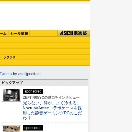
ーム
セール情報
ソフクリ
Tweets by asciijpeditors
ピックアップ
sponsored
ZEFT R65YCの魅力をインタビュー
光らない、静か、よく冷える。
Noctua×Antecコラボケースを採
用した静音ゲーミングPCのこだ
わり
sponsored