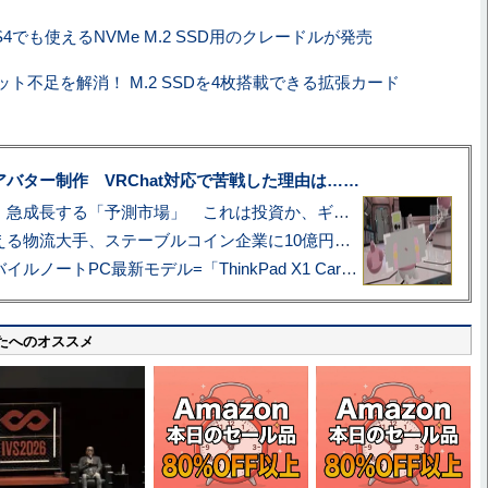
S4でも使えるNVMe M.2 SSD用のクレードルが発売
ロット不足を解消！ M.2 SSDを4枚搭載できる拡張カード
uberアバター制作 VRChat対応で苦戦した理由は……
プロ野球も対象に、急成長する「予測市場」 これは投資か、ギャンブルか
アマゾン配送を支える物流大手、ステーブルコイン企業に10億円投資のワケ
あこがれの旗艦モバイルノートPC最新モデル=「ThinkPad X1 Carbon Gen 14 Aura Edition」実機レビュー
たへのオススメ