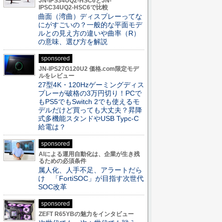
JN-IPS34UQ2-HSC6とJN-
IPSC34UQ2-HSC6で比較
曲面（湾曲）ディスプレーってな
にがすごいの？一般的な平面モデ
ルとの見え方の違いや曲率（R）
の意味、選び方を解説
sponsored
JN-IPS27G120U2 価格.com限定モデ
ルをレビュー
27型4K・120Hzゲーミングディス
プレーが破格の3万円切り！PCで
もPS5でもSwitch 2でも使えるモ
デルだけど買っても大丈夫？昇降
式多機能スタンドやUSB Typc-C
給電は？
sponsored
AIによる運用自動化は、企業が生き残
るための必須条件
属人化、人手不足、アラートだら
け 「FortiSOC」が目指す次世代
SOC改革
sponsored
ZEFT R65YBの魅力をインタビュー