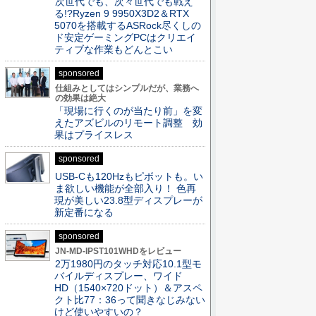
次世代でも、次々世代でも戦え
る!?Ryzen 9 9950X3D2＆RTX
5070を搭載するASRock尽くしの
ド安定ゲーミングPCはクリエイ
ティブな作業もどんとこい
sponsored
仕組みとしてはシンプルだが、業務へ
の効果は絶大
「現場に行くのが当たり前」を変
えたアズビルのリモート調整 効
果はプライスレス
sponsored
USB-Cも120Hzもピボットも。い
ま欲しい機能が全部入り！ 色再
現が美しい23.8型ディスプレーが
新定番になる
sponsored
JN-MD-IPST101WHDをレビュー
2万1980円のタッチ対応10.1型モ
バイルディスプレー、ワイド
HD（1540×720ドット）＆アスペ
クト比77：36って聞きなじみない
けど使いやすいの？