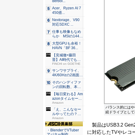
derbol...
Acer、Ryzen AI 7
450搭...
Nextorage、V90
対応SDXC ...
仕事も映像もなめ
らか MSIの144H
z...
大型GPUも余裕！
HAVN「BF 36...
【見城徹×藤田
晋】AI時代でも変
わらない...
FINCHI on GOETHE
サンワサプライ、
4K/60Hzの2画面
出...
そのハンディファ
ンの回転数、本
当？ 20...
【毎日変わる】Am
azonタイムセール
が...
Amazon
バランス的にはやや
「え、こんなセー
続ドライブとして
ルやってたの？」
80％O...
Amazon
製品はUSB3.2 Ge
ASCII倶楽部
・BlenderでVTuber
に対応したTVやレコ
アバター制作