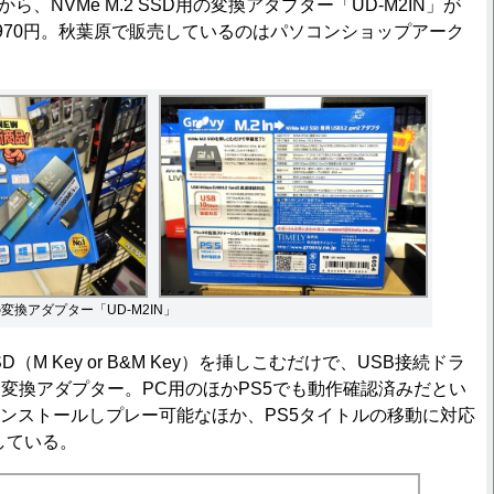
)から、NVMe M.2 SSD用の変換アダプター「UD-M2IN」が
970円。秋葉原で販売しているのはパソコンショップアーク
用の変換アダプター「UD-M2IN」
D（M Key or B&M Key）を挿しこむだけで、USB接続ドラ
変換アダプター。PC用のほかPS5でも動作確認済みだとい
インストールしプレー可能なほか、PS5タイトルの移動に対応
している。