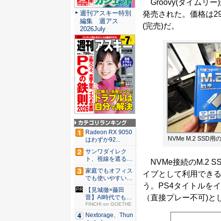
Groovy(タイムリー
週刊アスキー特別
発売された。価格は2
編集 週アス
(完売)だ。
2026July
Radeon RX 9050
NVMe M.2 SSD
はわずか92...
サンワダイレク
ト、視線を遮るフ
NVMe接続のM.2 SS
ェルト製デ...
家庭でもオフィス
イブとして利用できる
でも使いやすい
う。PS4タイトルを
Syno...
【見城徹×藤田
（直接プレー不可)と
晋】AI時代でも変
わらない...
FINCHI on GOETHE
Nextorage、Thun