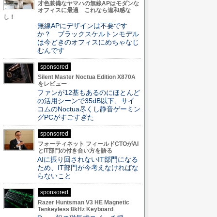
才色兼備なヤマハの無線APはモダンな
オフィスに最適 これなら違和感な
し！
無線APにデザインは不要です
か？ ブラックスケルトンモデル
は今どきのオフィスにめちゃなじ
むんです
sponsored
Silent Master Noctua Edition X870A
をレビュー
ファンが12基もあるのにほとんど
の活用シーンで35dB以下、サイ
コムのNoctua尽くし静音ゲーミン
グPCがすごすぎた
sponsored
フォーティネット フィールドCTOがAI
とIT部門の付き合い方を語る
AIに振り回されないIT部門になる
ため、IT部門が今考えなければな
らないこと
sponsored
Razer Huntsman V3 HE Magnetic
Tenkeyless 8kHz Keyboard