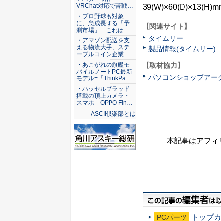
VRChat対応で苦戦…
39(W)×60(D)×1
・プロ野球も対象
に、急成長する「予
【関連サイト】
測市場」 これは…
タイムリー
・アマゾン配送を支
える物流大手、ステ
製品情報(タイムリー)
ーブルコイン企業…
【取材協力】
・あこがれの旗艦モ
バイルノートPC最新
パソコンショップアー
モデル=「ThinkPa…
・ハッセルブラッド
搭載の頂上カメラ・
スマホ「OPPO Fin…
ASCII倶楽部とは
本記事はアフィ
トップカ
PCパーツ