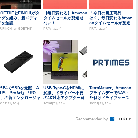
OETHEとFINCHIがタ
【毎日変わる】Amazon
「今日の目玉商品
ッグを組み、新メディ
タイムセールが見逃せ
は？」毎日変わるAmaz
アを創設
ない！
onタイムセールが見逃
せない
R(FINCHI on GOETHE)
PR(Amazon)
PR(Amazon)
USB4でSSDを覚醒 A
USB Type-CをHDMIに
TerraMaster、Amazon
US「ProArt」「RO
変換、ドライバー不要
プライムデーでNAS・
G」の新エンクロージャ
の4K対応アダプター発
外付けドライブケース
登...
売
を...
026年7月10日
2026年7月22日
2026年7月10日
Recommended by