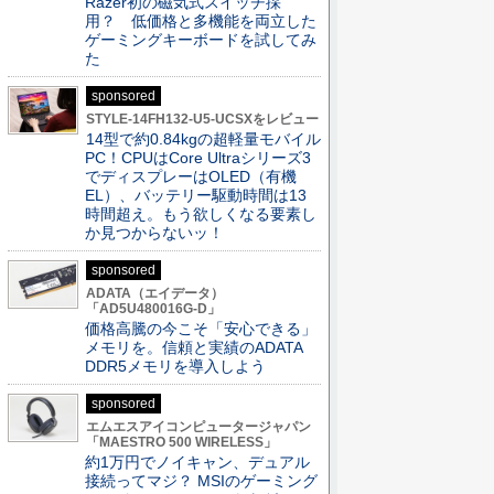
Razer初の磁気式スイッチ採
用？ 低価格と多機能を両立した
ゲーミングキーボードを試してみ
た
sponsored
STYLE-14FH132-U5-UCSXをレビュー
14型で約0.84kgの超軽量モバイル
PC！CPUはCore Ultraシリーズ3
でディスプレーはOLED（有機
EL）、バッテリー駆動時間は13
時間超え。もう欲しくなる要素し
か見つからないッ！
sponsored
ADATA（エイデータ）
「AD5U480016G-D」
価格高騰の今こそ「安心できる」
メモリを。信頼と実績のADATA
DDR5メモリを導入しよう
sponsored
エムエスアイコンピュータージャパン
「MAESTRO 500 WIRELESS」
約1万円でノイキャン、デュアル
接続ってマジ？ MSIのゲーミング