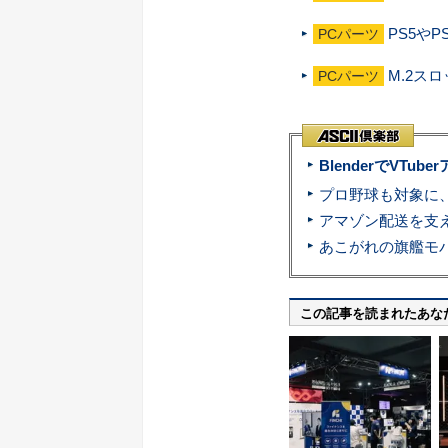
PS5やP
PCパーツ
M.2ス
PCパーツ
BlenderでVT
この記事を読まれたあな