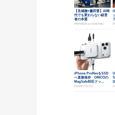
【見城徹×藤田晋】AI時
G
代でも変わらない経営
者の本質
PR(FINCHI on GOETHE)
P
iPhone ProResをSSD
へ直接保存 ORICOの
S
MagSafe対応ドッ...
ー
2026年7月27日
2