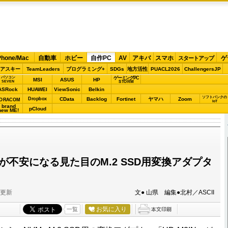
Phone/Mac
自動車
ホビー
自作PC
AV
アキバ
スマホ
ゲ
スタートアップ
アスキー
TeamLeaders
プログラミング+
SDGs
地方活性
PUACL2026
ChallengersJP
パソコン
ゲーミングPC
MSI
ASUS
HP
STORM
SEVEN
ASRock
HUAWEI
ViewSonic
Belkin
ソフトバンクの
Dropbox
CData
Backlog
Fortinet
ヤマハ
Zoom
ORACOM
IoT
brand
pCloud
new ME!
だが不安になる見た目のM.2 SSD用変換アダプタ
分更新
文● 山県 編集●北村／ASCII
お気に入り
一覧