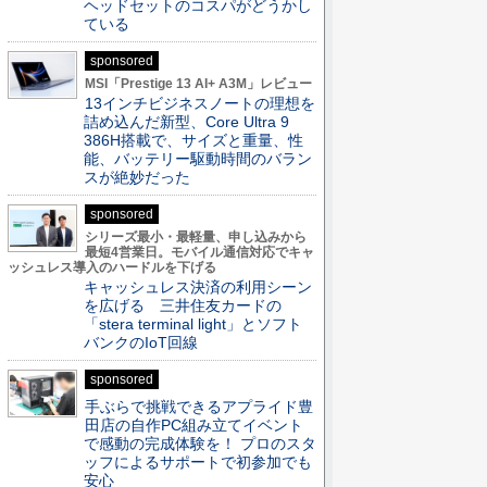
ヘッドセットのコスパがどうかし
ている
sponsored
MSI「Prestige 13 AI+ A3M」レビュー
13インチビジネスノートの理想を
詰め込んだ新型、Core Ultra 9
386H搭載で、サイズと重量、性
能、バッテリー駆動時間のバラン
スが絶妙だった
sponsored
シリーズ最小・最軽量、申し込みから
最短4営業日。モバイル通信対応でキャ
ッシュレス導入のハードルを下げる
キャッシュレス決済の利用シーン
を広げる 三井住友カードの
「stera terminal light」とソフト
バンクのIoT回線
sponsored
手ぶらで挑戦できるアプライド豊
田店の自作PC組み立てイベント
で感動の完成体験を！ プロのスタ
ッフによるサポートで初参加でも
安心