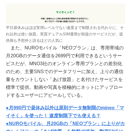
平日昼休みはほぼ実用レベルでない速度まで制限される代わりに、そ
れ以外は使い放題。実質デュアルSIM運用が前提のサービスだが、提
供側も予想外と語るほどの人気に
また、NUROモバイル「NEOプラン」は、専用帯域の
月20GBのデータ通信を2699円で利用できるというサー
ビスだが、MNO3社のオンライン専用プランとの差別化
のため、主要SNSでのデータフリーに加え、上りの通信
量をカウントしない「あげ放題」と名付けたサービスを
標準で提供。動画や写真を積極的にネットにアップロー
ドするユーザーにアピールしている。
●月990円で昼休み以外は原則データ無制限のmineo「マ
イそく」を使った！ 速度制限下でも使える？
●NUROモバイル、月20GBの「NEOプラン」に上りがカ