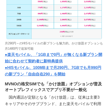
月290円～のHISモバイルの新プランも魅力的。かけ放題オプションも
月1480円で追加可能
●楽天モバイル、「1GBまで0円」が無くなる新プラン開
始に合わせて契約者に新特典提供
●HISモバイル、100MBまで月290円、7GBでも月990円
の新プラン「自由自在290」を開始
MVNOの格安SIMでも「かけ放題」オプションが普及
オートプレフィックスでアプリ不要が一般化
国内通話が定額となる「かけ放題」は、従来は主要3
キャリアやそのサブブランド、また楽天モバイルで利用