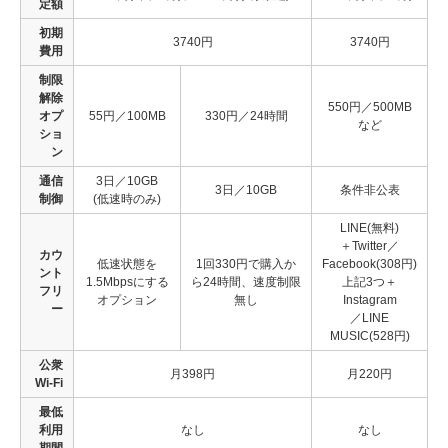
定額
初期
3740円
3740円
費用
制限
解除
550円／500MB
オプ
55円／100MB
330円／24時間
など
ショ
ン
通信
3日／10GB
3日／10GB
条件非公表
制御
(低速時のみ)
LINE(無料)
＋Twitter／
カウ
低速状態を
1回330円で購入か
Facebook(308円)
ント
1.5Mbpsにする
ら24時間、速度制限
上記3つ＋
フリ
オプション
無し
Instagram
ー
／LINE
MUSIC(528円)
公衆
月398円
月220円
Wi-Fi
最低
利用
なし
なし
期間