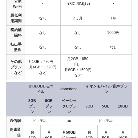
公衆
×
×(BIC SIMは○)
×
Wi-Fi
最低利
なし
2ヵ月
1年
用期間
契約解
なし
なし
1000円
除料
転出手
なし
なし
なし
数料
月2GB：850
その他
月1GB：770円、
円、
プラン
月6GB：1320円
月8GB：1500円
など
など
など
BIGLOBEモバ
イオンモバイル 音声プラ
donedone
イル
ン
3GB
6GB
ベーシッ
プラ
プラ
クUプラ
3GB
5GB
10GB
ン
ン
ン
通信網
ドコモ/au
au
ドコモ/au
高速通
月
月
月50GB
月
月
月
信
3GB
6GB
(3Mbps)
3GB
5GB
10GB