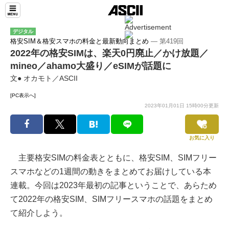
デジタル
格安SIM＆格安スマホの料金と最新動向まとめ
― 第419回
2022年の格安SIMは、楽天0円廃止／かけ放題／
mineo／ahamo大盛り／eSIMが話題に
文● オカモト／ASCII
[PC表示へ]
2023年01月01日 15時00分更新
お気に入り
主要格安SIMの料金表とともに、格安SIM、SIMフリー
スマホなどの1週間の動きをまとめてお届けしている本
連載。今回は2023年最初の記事ということで、あらため
て2022年の格安SIM、SIMフリースマホの話題をまとめ
て紹介しよう。