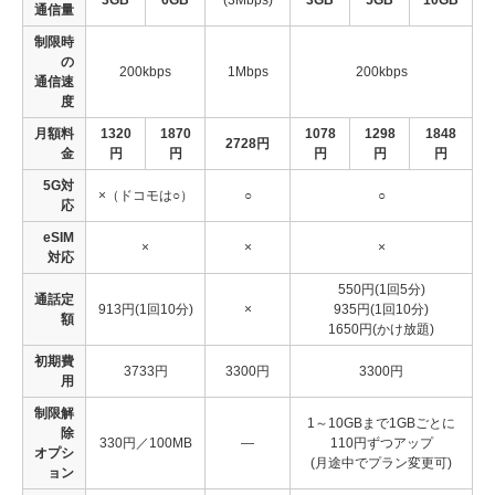
通信量
制限時
の
200kbps
1Mbps
200kbps
通信速
度
月額料
1320
1870
1078
1298
1848
2728円
金
円
円
円
円
円
5G対
×（ドコモは○）
○
○
応
eSIM
×
×
×
対応
550円(1回5分)
通話定
913円(1回10分)
×
935円(1回10分)
額
1650円(かけ放題)
初期費
3733円
3300円
3300円
用
制限解
1～10GBまで1GBごとに
除
330円／100MB
―
110円ずつアップ
オプシ
(月途中でプラン変更可)
ョン