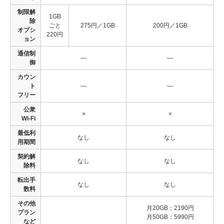
制限解
1GB
除
ごと
275円／1GB
200円／1GB
オプシ
220円
ョン
通信制
―
―
御
カウン
ト
―
―
フリー
公衆
×
×
Wi-Fi
最低利
なし
なし
用期間
契約解
なし
なし
除料
転出手
なし
なし
数料
その他
月20GB：2190円
プラン
月50GB：5990円
など