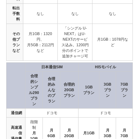
転出
手数
なし
なし
なし
料
「シングル U-
その
月1GB：1320
NEXT」はU-
他プ
円、
NEXTのサービ
月1GB：1078円な
ラン
月5GB：2112円
ス込み。1200円
ど
など
など
分のポイントで
追加チャージ可
日本通信SIM
HISモバイル
合理
合理
的シ
的み
合理的
3GB
7GB
ンプ
1GB
んな
20GB
プラ
プラ
ル290
プラン
のプ
プラン
ン
ン
プラ
ラン
ン
通信網
ドコモ
ドコモ
段階
高速通
制
月
月
月
月
信
月
月1GB
6GB
20GB
3GB
7GB
通信量
1GB