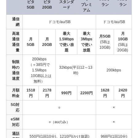
ピタ
ピタ
スタンダ
プレミ
ラン
ラン
5GB
20GB
ード
アム
通信
ドコモ/au/SB
ドコモ/au/SB
網
高速
最大
最大
月
月5GB
通信
月
月
1.5Mbps
3Mbps
10GB
(SBは
通信
5GB
20GB
で使い放
で使い
(SBは
10GB)
量
題
放題
20GB)
200kbps
制限
（＋385円で
時の
32kbps(平日12～13
1.5Mbps
200kbps
通信
時)
10GB以上は
速度
無料）
月額
1518
2178
1628
2420
990円
2200円
料金
円
円
円
円
5G対
○
×
応
eSIM
○（auのみ）
×
対応
通話
550円(1回10分)、1210円(かけ放題)
968円(1回10分)