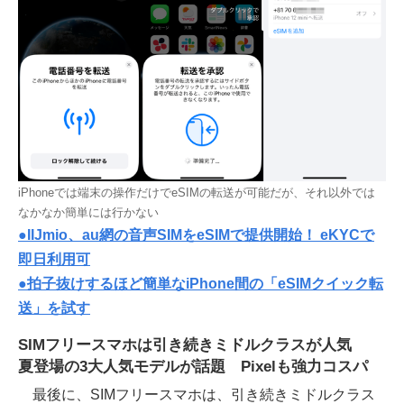
iPhoneでは端末の操作だけでeSIMの転送が可能だが、それ以外では
なかなか簡単には行かない
●IIJmio、au網の音声SIMをeSIMで提供開始！ eKYCで
即日利用可
●拍子抜けするほど簡単なiPhone間の「eSIMクイック転
送」を試す
SIMフリースマホは引き続きミドルクラスが人気
夏登場の3大人気モデルが話題 Pixelも強力コスパ
最後に、SIMフリースマホは、引き続きミドルクラス