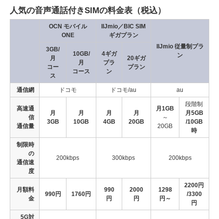
人気の音声通話付きSIMの料金表（税込）
OCN モバイル
IIJmio／BIC SIM
ONE
ギガプラン
IIJmio 従量制プラ
3GB/
10GB/
4ギガ
ン
月
20ギガ
月
プラ
コー
プラン
コース
ン
ス
通信網
ドコモ
ドコモ/au
au
段階制
高速通
月1GB
月
月
月
月
月5GB
信
～
3GB
10GB
4GB
20GB
/10GB
通信量
20GB
時
制限時
の
200kbps
300kbps
200kbps
通信速
度
2200円
月額料
990
2000
1298
990円
1760円
/3300
金
円
円
円～
円
5G対