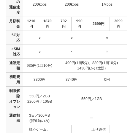
の
200kbps
200kbps
1Mbps
通信速
度
月額料
1210
1870
792
990
2099
2699円
金
円
円
円
円
円
5G対
○
○
○
応
eSIM
○
×
×
対応
通話定
490円(1回5分)、880円(1回10分)
935円(1回10分)
額
1430円(かけ放題)
初期費
3300円
3740円
0円
用
制限解
除
550円／2GB
550円／1GB
オプシ
2200円／10GB
ョン
通信制
3日／300MB
ー
御
(低速時のみ)
対応ゲーム、
上り通信