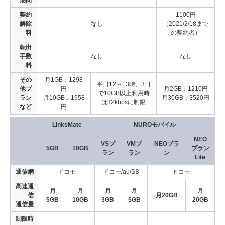
契約
1100円
解除
なし
（2021/2/18まで
料
の契約者）
転出
手数
なし
なし
料
その
月1GB：1298
平日12～13時、3日
他プ
円
月2GB：1210円
で10GB以上利用時
ラン
月10GB：1958
月30GB：3520円
は32kbpsに制限
など
円
LinksMate
NUROモバイル
NEO
VSプ
VMプ
NEOプラ
5GB
10GB
プラン
ラン
ラン
ン
Lite
通信網
ドコモ
ドコモ/au/SB
ドコモ
高速通
月
月
月
月
月
信
月20GB
5GB
10GB
3GB
5GB
20GB
通信量
制限時