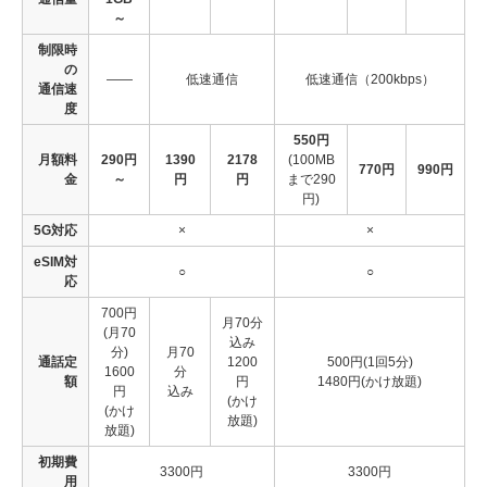
～
制限時
の
――
低速通信
低速通信（200kbps）
通信速
度
550円
月額料
290円
1390
2178
(100MB
770円
990円
金
～
円
円
まで290
円)
5G対応
×
×
eSIM対
○
○
応
700円
月70分
(月70
込み
分)
月70
通話定
1200
500円(1回5分)
1600
分
額
円
1480円(かけ放題)
円
込み
(かけ
(かけ
放題)
放題)
初期費
3300円
3300円
用