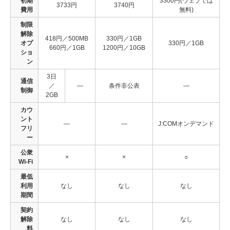
初期
3300円(ウェブでは
3733円
3740円
費用
無料)
制限
解除
418円／500MB
330円／1GB
オプ
330円／1GB
660円／1GB
1200円／10GB
ショ
ン
3日
通信
／
―
条件非公表
―
制御
2GB
カウ
ント
―
―
J:COMオンデマンド
フリ
ー
公衆
×
×
○
Wi-Fi
最低
利用
なし
なし
なし
期間
契約
解除
なし
なし
なし
料