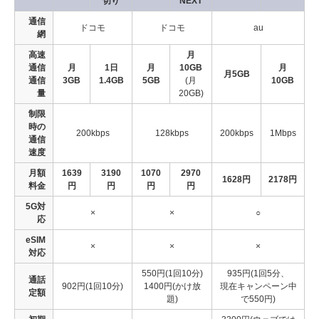
切り
NEXT
通信
ドコモ
ドコモ
au
網
高速
月
通信
月
1日
月
10GB
月
月5GB
通信
3GB
1.4GB
5GB
(月
10GB
量
20GB)
制限
時の
200kbps
128kbps
200kbps
1Mbps
通信
速度
月額
1639
3190
1070
2970
1628円
2178円
料金
円
円
円
円
5G対
×
×
○
応
eSIM
×
×
×
対応
550円(1回10分)
935円(1回5分、
通話
902円(1回10分)
1400円(かけ放
現在キャンペーン中
定額
題)
で550円)