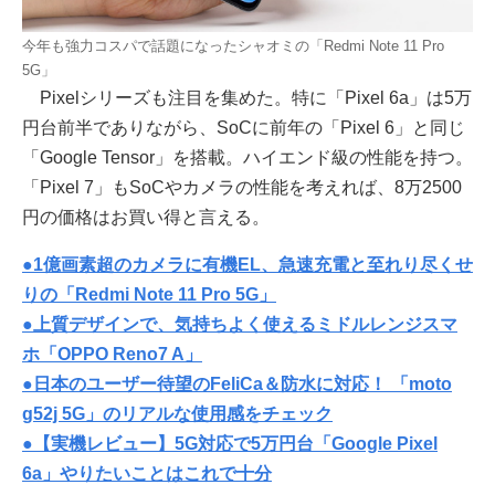
今年も強力コスパで話題になったシャオミの「Redmi Note 11 Pro
5G」
Pixelシリーズも注目を集めた。特に「Pixel 6a」は5万
円台前半でありながら、SoCに前年の「Pixel 6」と同じ
「Google Tensor」を搭載。ハイエンド級の性能を持つ。
「Pixel 7」もSoCやカメラの性能を考えれば、8万2500
円の価格はお買い得と言える。
●1億画素超のカメラに有機EL、急速充電と至れり尽くせ
りの「Redmi Note 11 Pro 5G」
●上質デザインで、気持ちよく使えるミドルレンジスマ
ホ「OPPO Reno7 A」
●日本のユーザー待望のFeliCa＆防水に対応！ 「moto
g52j 5G」のリアルな使用感をチェック
●【実機レビュー】5G対応で5万円台「Google Pixel
6a」やりたいことはこれで十分