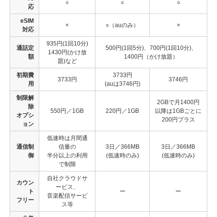
○
○
○
応
eSIM
×
○（auのみ）
×
対応
935円(1回10分)
通話定
500円(1回5分)、700円(1回10分)、
1430円(かけ放
額
1400円（かけ放題）
題)など
初期費
3733円
3733円
3746円
用
(auは3746円)
制限解
2GBで月1400円
除
550円／1GB
220円／1GB
以降は1GBごとに
オプシ
200円プラス
ョン
低速時は月間通
通信制
信量の
3日／366MB
3日／366MB
御
半分以上の利用
(低速時のみ)
(低速時のみ)
で制限
自社クラウドサ
カウン
ービス、
ト
ー
ー
音楽配信サービ
フリー
ス等