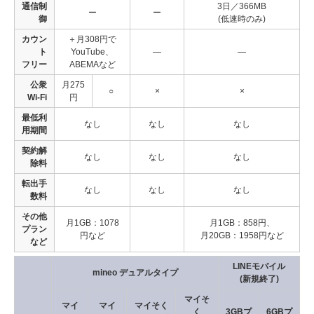
通信制
3日／366MB
ー
ー
御
(低速時のみ)
カウン
＋月308円で
ト
YouTube、
―
―
フリー
ABEMAなど
公衆
月275
○
×
×
Wi-Fi
円
最低利
なし
なし
なし
用期間
契約解
なし
なし
なし
除料
転出手
なし
なし
なし
数料
その他
月1GB：1078
月1GB：858円、
プラン
円など
月20GB：1958円など
など
LINEモバイル
mineo デュアルタイプ
(新規終了)
マイそ
マイ
マイ
マイそく
く
3GBプ
6GBプ