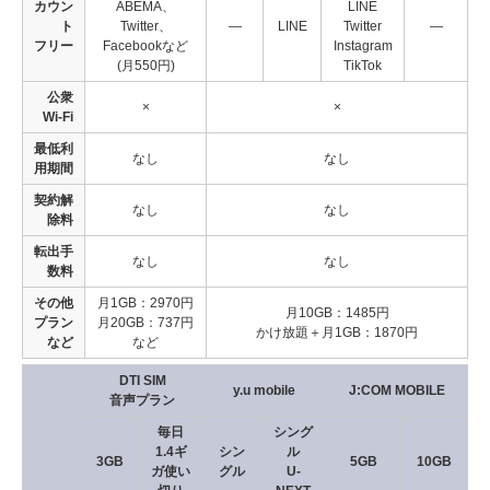
カウン
ABEMA、
LINE
ト
Twitter、
―
LINE
Twitter
―
フリー
Facebookなど
Instagram
(月550円)
TikTok
公衆
×
×
Wi-Fi
最低利
なし
なし
用期間
契約解
なし
なし
除料
転出手
なし
なし
数料
その他
月1GB：2970円
月10GB：1485円
プラン
月20GB：737円
かけ放題＋月1GB：1870円
など
など
DTI SIM
y.u mobile
J:COM MOBILE
音声プラン
毎日
シング
1.4ギ
シン
ル
3GB
5GB
10GB
ガ使い
グル
U-