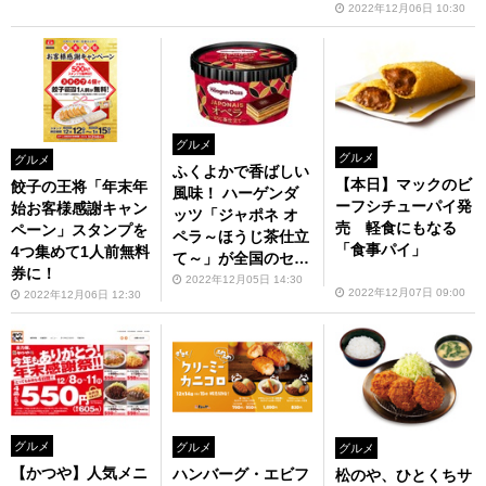
2022年12月06日 10:30
グルメ
グルメ
グルメ
ふくよかで香ばしい
【本日】マックのビ
餃子の王将「年末年
風味！ ハーゲンダ
ーフシチューパイ発
始お客様感謝キャン
ッツ「ジャポネ オ
売 軽食にもなる
ペーン」スタンプを
ペラ～ほうじ茶仕立
「食事パイ」
4つ集めて1人前無料
て～」が全国のセブ
券に！
ン‐イレブンで発売
2022年12月05日 14:30
2022年12月07日 09:00
2022年12月06日 12:30
グルメ
グルメ
グルメ
【かつや】人気メニ
ハンバーグ・エビフ
松のや、ひとくちサ