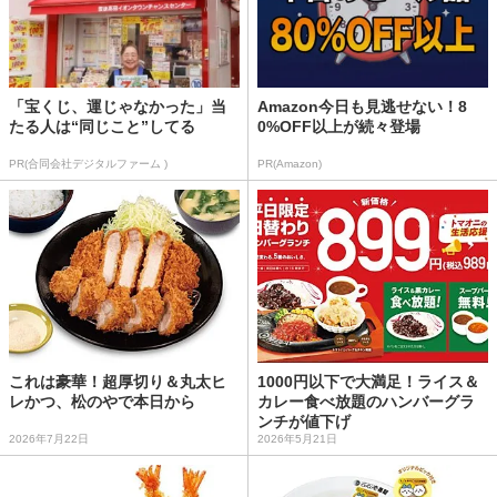
「宝くじ、運じゃなかった」当
Amazon今日も見逃せない！8
たる人は“同じこと”してる
0%OFF以上が続々登場
PR(合同会社デジタルファーム )
PR(Amazon)
これは豪華！超厚切り＆丸太ヒ
1000円以下で大満足！ライス＆
レかつ、松のやで本日から
カレー食べ放題のハンバーグラ
ンチが値下げ
2026年7月22日
2026年5月21日