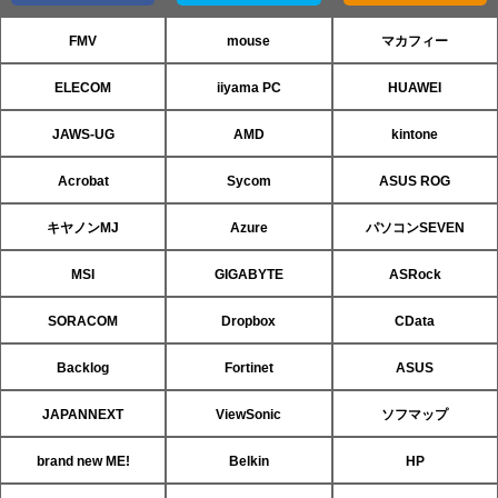
FMV
mouse
マカフィー
ELECOM
iiyama PC
HUAWEI
JAWS-UG
AMD
kintone
Acrobat
Sycom
ASUS ROG
キヤノンMJ
Azure
パソコンSEVEN
MSI
GIGABYTE
ASRock
SORACOM
Dropbox
CData
Backlog
Fortinet
ASUS
JAPANNEXT
ViewSonic
ソフマップ
brand new ME!
Belkin
HP