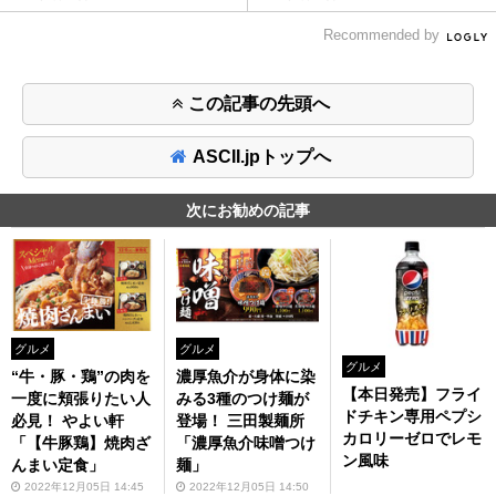
Recommended by
この記事の先頭へ
ASCII.jpトップへ
次にお勧めの記事
グルメ
グルメ
グルメ
“牛・豚・鶏”の肉を
濃厚魚介が身体に染
【本日発売】フライ
一度に頬張りたい人
みる3種のつけ麺が
ドチキン専用ペプシ
必見！ やよい軒
登場！ 三田製麺所
カロリーゼロでレモ
「【牛豚鶏】焼肉ざ
「濃厚魚介味噌つけ
ン風味
んまい定食」
麺」
2022年12月05日 14:45
2022年12月05日 14:50