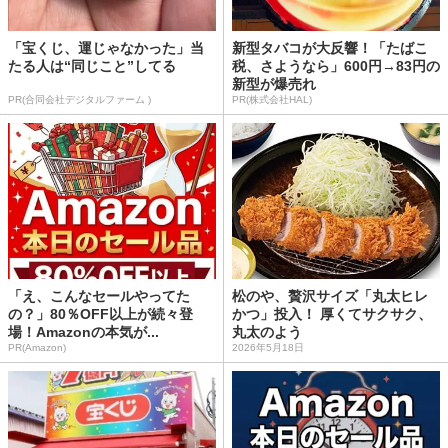
「宝くじ、運じゃなかった」当
新型タバコが大反響！「たばこ
たる人は“同じこと”してる
税、さようなら」600円→83円の
新型が爆売れ
PR(合同会社デジタルファーム )
PR(株式会社HAL)
「え、こんなセールやってた
松のや、贅沢サイズ「丸太ヒレ
の？」80％OFF以上が続々登
かつ」投入！ 厚くてサクサク、
場！Amazonの本気が...
丸太のよう
PR(Amazon)
2026年5月18日