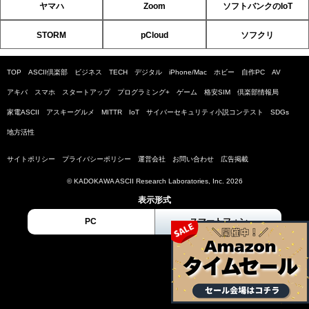
ヤマハ
Zoom
ソフトバンクのIoT
STORM
pCloud
ソフクリ
TOP
ASCII倶楽部
ビジネス
TECH
デジタル
iPhone/Mac
ホビー
自作PC
AV
アキバ
スマホ
スタートアップ
プログラミング+
ゲーム
格安SIM
倶楽部情報局
家電ASCII
アスキーグルメ
MITTR
IoT
サイバーセキュリティ小説コンテスト
SDGs
地方活性
サイトポリシー
プライバシーポリシー
運営会社
お問い合わせ
広告掲載
© KADOKAWA ASCII Research Laboratories, Inc. 2026
表示形式
PC
スマートフォン