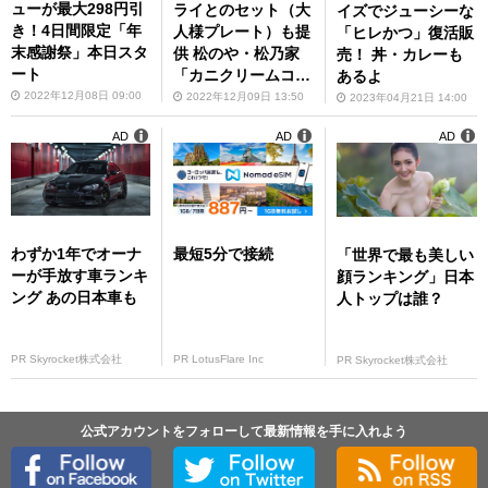
ューが最大298円引
ライとのセット（大
イズでジューシーな
き！4日間限定「年
人様プレート）も提
「ヒレかつ」復活販
末感謝祭」本日スタ
供 松のや・松乃家
売！ 丼・カレーも
ート
「カニクリームコロ
あるよ
ッケ」
2022年12月08日 09:00
2022年12月09日 13:50
2023年04月21日 14:00
AD
AD
AD
わずか1年でオーナ
最短5分で接続
「世界で最も美しい
ーが手放す車ランキ
顔ランキング」日本
ング あの日本車も
人トップは誰？
PR Skyrocket株式会社
PR LotusFlare Inc
PR Skyrocket株式会社
公式アカウントをフォローして最新情報を手に入れよう