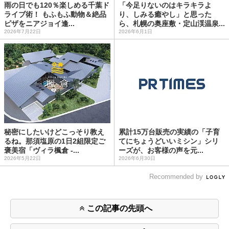
雨の日でも120％楽しめる千葉ド
「今足りないのはキラキラよ
ライブ術！ もふもふ動物＆絶品
り、しみる癒やし」と思った
ピザをニアジョイ逢...
ら、札幌の奥座敷・定山渓温泉...
2026年7月22日
2026年6月1日
秘密にしたいけどこっそり教え
累計15万台販売の実績の「子育
るね。那須塩原の1日2組限定ご
てにちょうどいいミシン」シリ
褒美宿「ヴィラ楓倉 -...
ーズが、お客様の声を元...
2026年5月22日
2026年6月30日
Recommended by
この記事の先頭へ