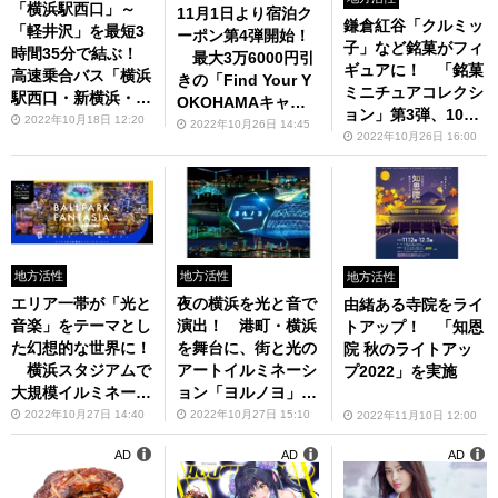
「横浜駅西口」～
11月1日より宿泊ク
鎌倉紅谷「クルミッ
「軽井沢」を最短3
ーポン第4弾開始！
子」など銘菓がフィ
時間35分で結ぶ！
最大3万6000円引
ギュアに！ 「銘菓
高速乗合バス「横浜
きの「Find Your Y
ミニチュアコレクシ
駅西口・新横浜・た
OKOHAMAキャン
ョン」第3弾、10月
まプラーザ～軽井
2022年10月18日 12:20
ペーン」
2022年10月26日 14:45
下旬から販売
2022年10月26日 16:00
沢・草津温泉」線が
運行開始
地方活性
地方活性
地方活性
エリア一帯が「光と
夜の横浜を光と音で
由緒ある寺院をライ
音楽」をテーマとし
演出！ 港町・横浜
トアップ！ 「知恩
た幻想的な世界に！
を舞台に、街と光の
院 秋のライトアッ
横浜スタジアムで
アートイルミネーシ
プ2022」を実施
大規模イルミネーシ
ョン「ヨルノヨ」を
ョンイベント「BAL
開催
2022年10月27日 14:40
2022年10月27日 15:10
2022年11月10日 12:00
LPARK FANTASIA
AD
AD
AD
supported by Billb
oard Live YOKOH