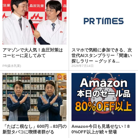
アマゾンで大人気！血圧対策は
スマホで気軽に参加できる、次
コーヒーに足してみて
世代AIスタンプラリー「間違い
探しラリー ～グッド＆...
PR(森永乳業)
2026年7月14日
「たばこ税なし」600円→83円の
Amazon今日も見逃せない！8
新型タバコに喫煙者群がる
0%OFF以上が続々登場