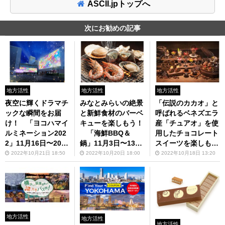
ASCII.jpトップへ
次にお勧めの記事
地方活性
地方活性
地方活性
夜空に輝くドラマチ
みなとみらいの絶景
「伝説のカカオ」と
ックな瞬間をお届
と新鮮食材のバーベ
呼ばれるベネズエラ
け！ 「ヨコハマイ
キューを楽しもう！
産「チュアオ」を使
ルミネーション202
「海鮮BBQ＆
用したチョコレート
2」11月16日〜2023
鍋」11月3日〜13日
スイーツを楽しも
年2月14日開催
開催
う！ 横浜ベイシェ
2022年10月21日 18:50
2022年10月20日 18:00
2022年10月18日 13:20
ラトン ホテル＆タ
ワーズで「Sweets
Parade」～チョコ
レート～を開催
地方活性
地方活性
地方活性