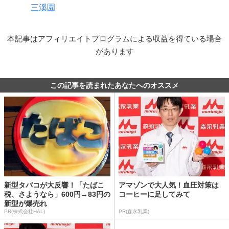
三溪園
本記事はアフィリエイトプログラムによる収益を得ている場合
があります
この記事を読まれたあなたへのオススメ
新型タバコが大反響！「たばこ
アマゾンで大人気！血圧対策は
税、さようなら」600円→83円の
コーヒーに足してみて
新型が爆売れ
PR(株式会社HAL)
PR(森永乳業)