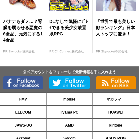
AMA」を開催
バナナもダメ…？腎
DLなしで気軽にﾌﾟﾚ
「世界で最も美しい
臓を弱らせる悪魔の
ｲできる美少女放置
顔ランキング」日本
6食品、元気にする1
系RPG
人トップに驚き！
4食品
PR Skyrocket株式会社
PR C4 Connect株式会社
PR Skyrocket株式会社
公式アカウントをフォローして最新情報を手に入れよう
FMV
mouse
マカフィー
ELECOM
iiyama PC
HUAWEI
JAWS-UG
AMD
kintone
Acrobat
Sycom
ASUS ROG