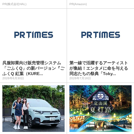
PR(株式会社HAL)
PR(Amazon)
呉服卸業向け販売管理システム
第一線で活躍するアーティスト
「ごふくQ」の新バージョン『ご
が集結！エンタメに命を与える
ふくQ 紅葉（KURE...
同志たちの祭典「Toky...
2026年6月30日
2026年7月16日