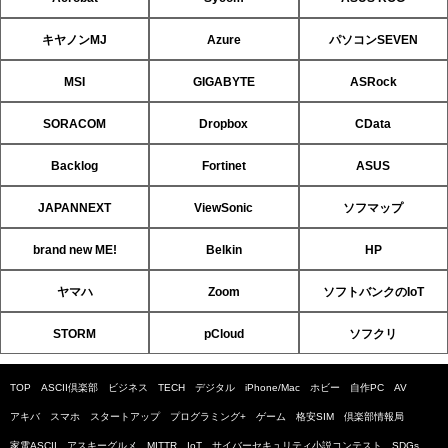
キヤノンMJ
Azure
パソコンSEVEN
MSI
GIGABYTE
ASRock
SORACOM
Dropbox
CData
Backlog
Fortinet
ASUS
JAPANNEXT
ViewSonic
ソフマップ
brand new ME!
Belkin
HP
ヤマハ
Zoom
ソフトバンクのIoT
STORM
pCloud
ソフクリ
TOP
ASCII倶楽部
ビジネス
TECH
デジタル
iPhone/Mac
ホビー
自作PC
AV
アキバ
スマホ
スタートアップ
プログラミング+
ゲーム
格安SIM
倶楽部情報局
家電ASCII
アスキーグルメ
MITTR
IoT
サイバーセキュリティ小説コンテスト
SDGs