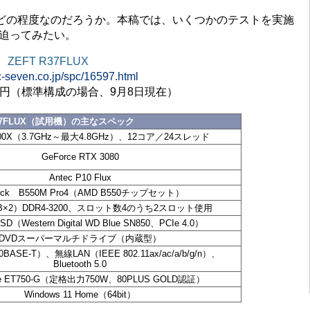
の程度なのだろうか。本稿では、いくつかのテストを実施
スに迫ってみたい。
ZEFT R37FLUX
pc-seven.co.jp/spc/16597.html
80円（標準構成の場合、9月8日現在）
R37FLUX（試用機）の主なスペック
5900X（3.7GHz～最大4.8GHz）、12コア／24スレッド
GeForce RTX 3080
Antec P10 Flux
ock B550M Pro4（AMD B550チップセット）
GB×2）DDR4-3200、スロット数4のうち2スロット使用
SD（Western Digital WD Blue SN850、PCIe 4.0）
DVDスーパーマルチドライブ（内蔵型）
BASE-T）、無線LAN（IEEE 802.11ax/ac/a/b/g/n）、
Bluetooth 5.0
tone ET750-G（定格出力750W、80PLUS GOLD認証）
Windows 11 Home（64bit）