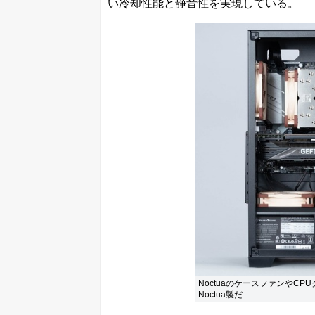
い冷却性能と静音性を実現している。
NoctuaのケースファンやC
Noctua製だ