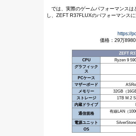
では、実際のゲームパフォーマンスはど
し、ZEFT R37FLUXのパフォーマン
https://
価格：29万89
ZEFT 
CPU
Ryzen 9 
グラフィック
ス
PCケース
マザーボード
ASR
メモリー
32GB（16
ストレージ
1TB M.2 S
内蔵ドライブ
有線LAN（1000
通信規格
電源ユニット
SilverS
OS