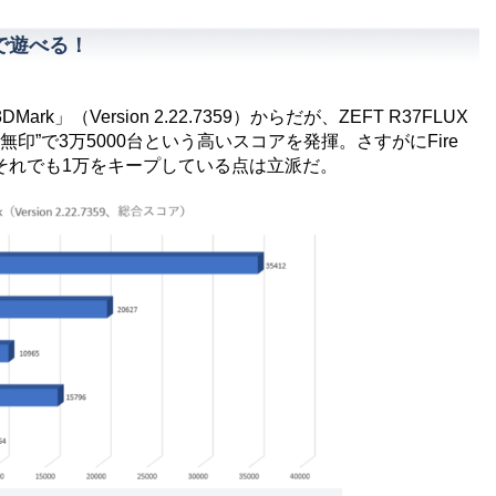
psで遊べる！
（Version 2.22.7359）からだが、ZEFT R37FLUX
trike“無印”で3万5000台という高いスコアを発揮。さすがにFire
のの、それでも1万をキープしている点は立派だ。