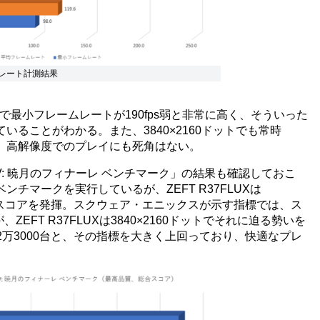
ームレート計測結果
0ドットで最小フレームレートが190fps弱と非常に高く、そういった
ることがわかる。また、3840×2160ドットでも常時
おり、高解像度でのプレイにも死角はない。
: 暁月のフィナーレ ベンチマーク」の結果も確認しておこ
チマークを実行しているが、ZEFT R37FLUXは
台と高いスコアを発揮。スクウェア・エニックスが示す指標では、ス
ZEFT R37FLUXは3840×2160ドットでそれに迫る勢いを
れば2万3000台と、その指標を大きく上回っており、快適なプレ