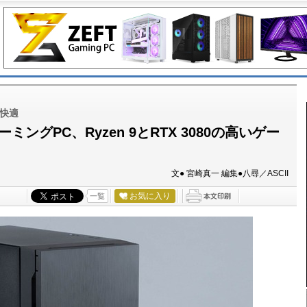
超快適
グPC、Ryzen 9とRTX 3080の高いゲー
文● 宮崎真一 編集●八尋／ASCII
お気に入り
一覧