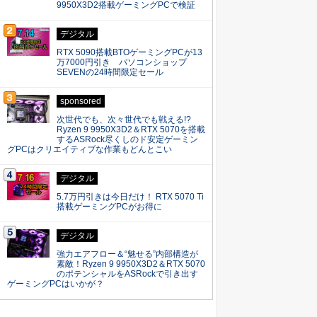
9950X3D2搭載ゲーミングPCで検証
デジタル
RTX 5090搭載BTOゲーミングPCが13
万7000円引き パソコンショップ
SEVENの24時間限定セール
sponsored
次世代でも、次々世代でも戦える!?
Ryzen 9 9950X3D2＆RTX 5070を搭載
するASRock尽くしのド安定ゲーミン
グPCはクリエイティブな作業もどんとこい
デジタル
5.7万円引きは今日だけ！ RTX 5070 Ti
搭載ゲーミングPCがお得に
デジタル
強力エアフロー＆“魅せる”内部構造が
素敵！Ryzen 9 9950X3D2＆RTX 5070
のポテンシャルをASRockで引き出す
ゲーミングPCはいかが？