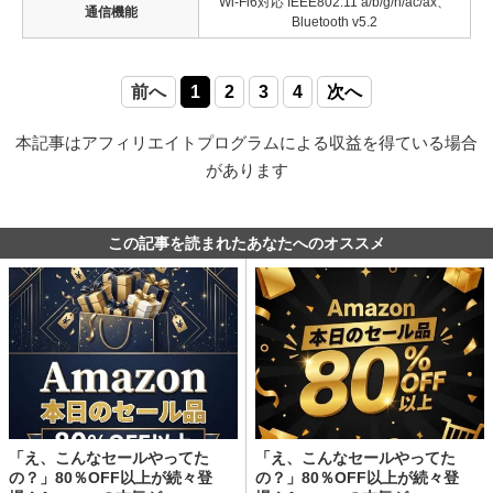
Wi-Fi6対応 IEEE802.11 a/b/g/n/ac/ax、
通信機能
Bluetooth v5.2
前へ
1
2
3
4
次へ
本記事はアフィリエイトプログラムによる収益を得ている場合
があります
この記事を読まれたあなたへのオススメ
「え、こんなセールやってた
「え、こんなセールやってた
の？」80％OFF以上が続々登
の？」80％OFF以上が続々登