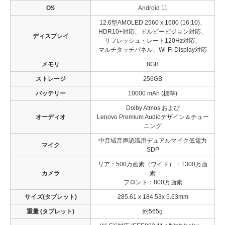
OS
Android 11
12.6型AMOLED 2560 x 1600 (16:10)、
HDR10+対応、ドルビービジョン対応、
ディスプレイ
リフレッシュ・レート120Hz対応、
マルチタッチパネル、Wi-Fi Display対応
メモリ
8GB
ストレージ
256GB
バッテリー
10000 mAh (標準)
Dolby Atmos および
オーディオ
Lenovo Premium Audioデザイン＆チュー
ニング
中音域音声認識用デュアルマイク低電力
マイク
SDP
リア：500万画素（ワイド） + 1300万画
カメラ
素
フロント：800万画素
サイズ(タブレット)
285.61 x 184.53x 5.63mm
重量 (タブレット)
約565g