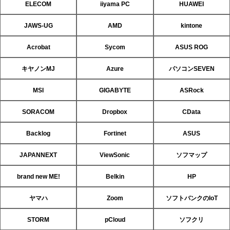
ELECOM
iiyama PC
HUAWEI
JAWS-UG
AMD
kintone
Acrobat
Sycom
ASUS ROG
キヤノンMJ
Azure
パソコンSEVEN
MSI
GIGABYTE
ASRock
SORACOM
Dropbox
CData
Backlog
Fortinet
ASUS
JAPANNEXT
ViewSonic
ソフマップ
brand new ME!
Belkin
HP
ヤマハ
Zoom
ソフトバンクのIoT
STORM
pCloud
ソフクリ