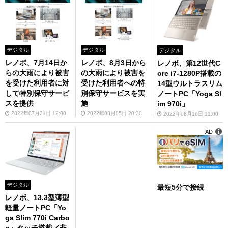
デジタル
デジタル
デジタル
レノボ、7月14日か
レノボ、8月3日から
レノボ、第12世代C
らの大雨により被害
の大雨により被害を
ore i7-1280P搭載の
を受けた利用者に対
受けた利用者への特
14型ウルトラスリム
して特別保守サービ
別保守サービスを実
ノートPC「Yoga Sl
スを提供
施
im 970i」
2022年07月21日 12:00
2022年08月05日 20:30
2022年08月16日 11:00
AD
デジタル
最短5分で接続
レノボ、13.3型薄型
軽量ノートPC「Yo
ga Slim 770i Carbo