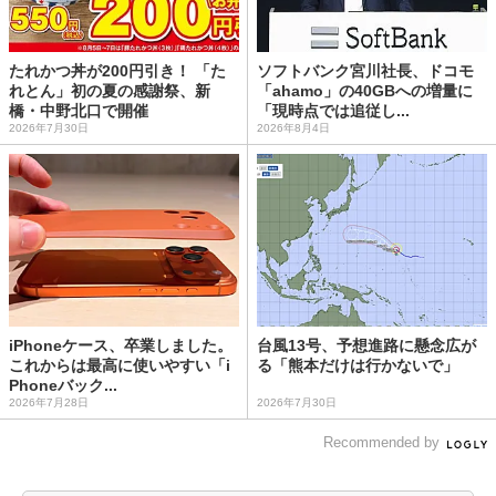
たれかつ丼が200円引き！ 「た
ソフトバンク宮川社長、ドコモ
れとん」初の夏の感謝祭、新
「ahamo」の40GBへの増量に
橋・中野北口で開催
「現時点では追従し...
2026年7月30日
2026年8月4日
iPhoneケース、卒業しました。
台風13号、予想進路に懸念広が
これからは最高に使いやすい「i
る「熊本だけは行かないで」
Phoneバック...
2026年7月28日
2026年7月30日
Recommended by