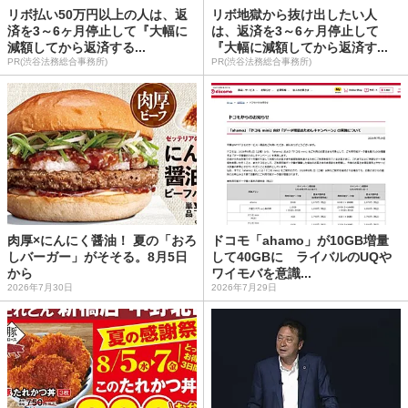
リボ払い50万円以上の人は、返
リボ地獄から抜け出したい人
済を3～6ヶ月停止して『大幅に
は、返済を3～6ヶ月停止して
減額してから返済する...
『大幅に減額してから返済す...
PR(渋谷法務総合事務所)
PR(渋谷法務総合事務所)
肉厚×にんにく醤油！ 夏の「おろ
ドコモ「ahamo」が10GB増量
しバーガー」がそそる。8月5日
して40GBに ライバルのUQや
から
ワイモバを意識...
2026年7月30日
2026年7月29日