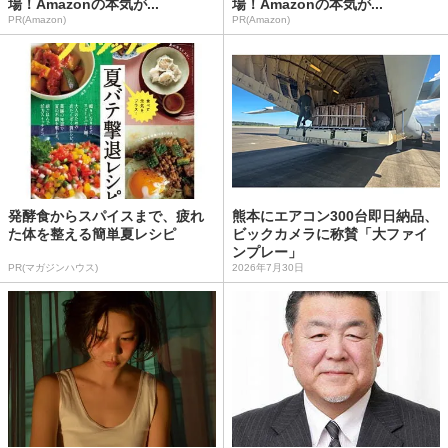
場！Amazonの本気が...
場！Amazonの本気が...
PR(Amazon)
PR(Amazon)
発酵食からスパイスまで、疲れ
熊本にエアコン300台即日納品、
た体を整える簡単夏レシピ
ビックカメラに称賛「大ファイ
ンプレー」
PR(マガジンハウス)
2026年7月30日