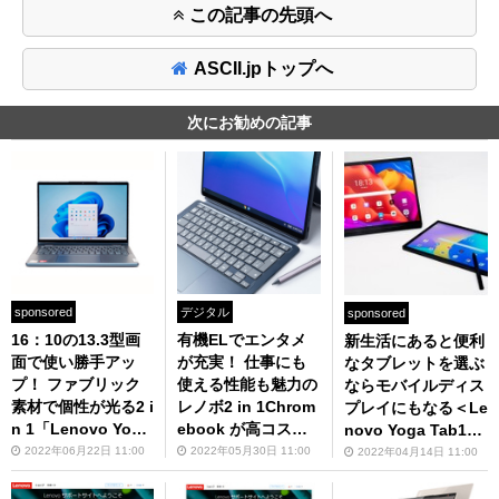
この記事の先頭へ
ASCII.jpトップへ
次にお勧めの記事
sponsored
デジタル
sponsored
16：10の13.3型画
有機ELでエンタメ
新生活にあると便利
面で使い勝手アッ
が充実！ 仕事にも
なタブレットを選ぶ
プ！ ファブリック
使える性能も魅力の
ならモバイルディス
素材で個性が光る2 i
レノボ2 in 1Chrom
プレイにもなる＜Le
n 1「Lenovo Yoga
ebook が高コス
novo Yoga Tab13
670 (AMD)」レビュ
パ！
＞がオススメ
2022年06月22日 11:00
2022年05月30日 11:00
2022年04月14日 11:00
ー