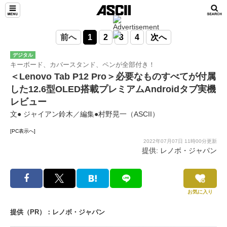
前へ
1
2
3
4
次へ
デジタル
キーボード、カバースタンド、ペンが全部付き！
＜Lenovo Tab P12 Pro＞必要なものすべてが付属
した12.6型OLED搭載プレミアムAndroidタブ実機
レビュー
文● ジャイアン鈴木／編集●村野晃一（ASCII）
[PC表示へ]
2022年07月07日 11時00分更新
提供: レノボ・ジャパン
お気に入り
提供（PR）：レノボ・ジャパン