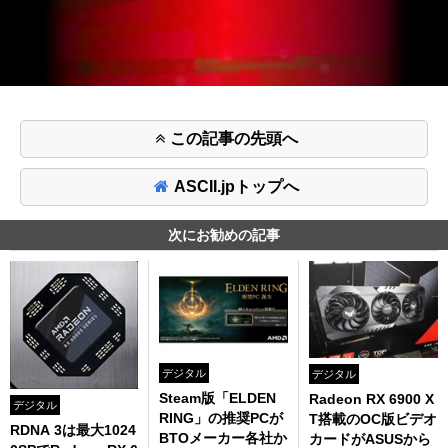
この記事の先頭へ
ASCII.jpトップへ
次にお勧めの記事
デジタル
デジタル
Steam版「ELDEN
Radeon RX 6900 X
デジタル
RING」の推奨PCが
T搭載のOC版ビデオ
RDNA 3は最大1024
BTOメーカー各社か
カードがASUSから