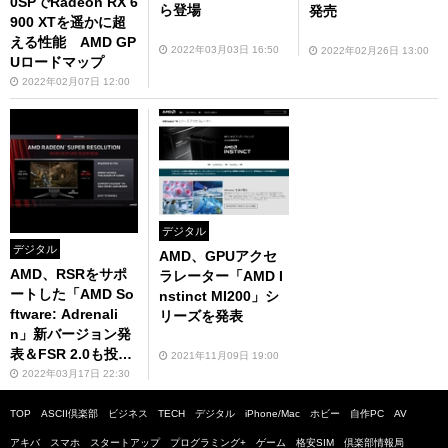
0SPでRadeon RX 6
ら登場
発売
900 XTを遥かに超
える性能 AMD GP
2022年03月03日 16:50
2022年02月26日 13:00
Uロードマップ
2022年02月07日 12:00
デジタル
デジタル
AMD、GPUアクセ
AMD、RSRをサポ
ラレーター「AMD I
ートした「AMD So
nstinct MI200」シ
ftware: Adrenali
リーズを発表
n」新バージョン発
表＆FSR 2.0も投入
2021年11月09日 19:00
予告
2022年03月17日 22:30
TOP
ASCII倶楽部
ビジネス
TECH
デジタル
iPhone/Mac
ホビー
自作PC
AV
アキバ
スマホ
スタートアップ
プログラミング+
ゲーム
格安SIM
倶楽部情報局