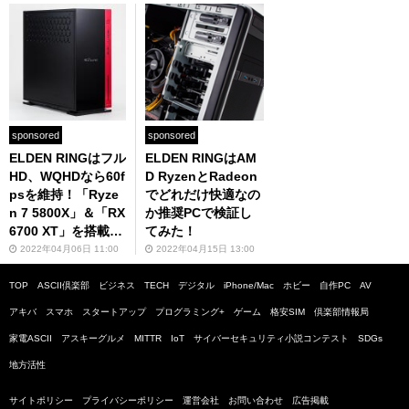
sponsored
sponsored
ELDEN RINGはフル
ELDEN RINGはAM
HD、WQHDなら60f
D RyzenとRadeon
psを維持！「Ryze
でどれだけ快適なの
n 7 5800X」＆「RX
か推奨PCで検証し
6700 XT」を搭載す
てみた！
る推奨PCで"王"を
2022年04月06日 11:00
2022年04月15日 13:00
目指せ
TOP
ASCII倶楽部
ビジネス
TECH
デジタル
iPhone/Mac
ホビー
自作PC
AV
アキバ
スマホ
スタートアップ
プログラミング+
ゲーム
格安SIM
倶楽部情報局
家電ASCII
アスキーグルメ
MITTR
IoT
サイバーセキュリティ小説コンテスト
SDGs
地方活性
サイトポリシー
プライバシーポリシー
運営会社
お問い合わせ
広告掲載