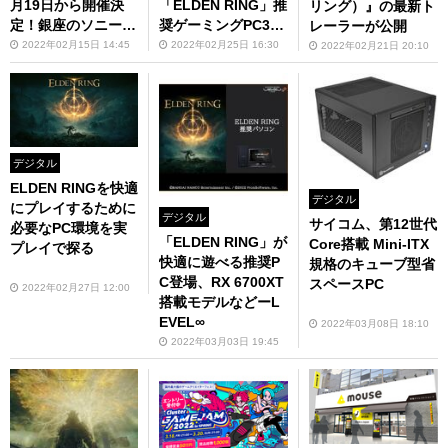
月19日から開催決
「ELDEN RING」推
リング）』の最新ト
定！銀座のソニース
奨ゲーミングPC3機
レーラーが公開
トアにはフォトスポ
種を販売開始
2022年02月15日 14:45
2022年02月25日 16:30
2022年02月21日 20:10
ットも
デジタル
ELDEN RINGを快適
デジタル
にプレイするために
デジタル
サイコム、第12世代
必要なPC環境を実
「ELDEN RING」が
Core搭載 Mini-ITX
プレイで探る
快適に遊べる推奨P
規格のキューブ型省
C登場、RX 6700XT
スペースPC
2022年02月27日 12:00
搭載モデルなどーL
EVEL∞
2022年03月08日 18:10
2022年03月03日 19:45