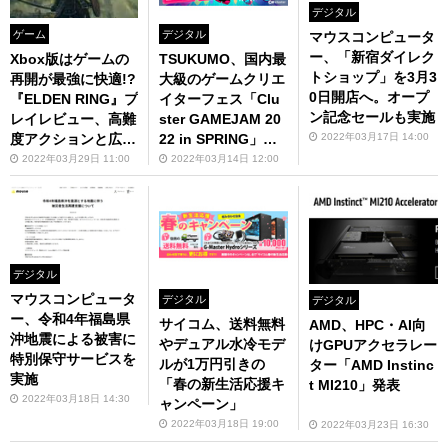
デジタル
ゲーム
デジタル
マウスコンピュータ
ー、「新宿ダイレク
Xbox版はゲームの
TSUKUMO、国内最
トショップ」を3月3
再開が最強に快適!?
大級のゲームクリエ
0日開店へ。オープ
『ELDEN RING』プ
イターフェス「Clu
ン記念セールも実施
レイレビュー、高難
ster GAMEJAM 20
度アクションと広大
22 in SPRING」（3
2022年03月17日 14:00
な世界に圧倒！
月18日21時開催）
2022年03月29日 11:00
2022年03月14日 12:00
に協賛
デジタル
マウスコンピュータ
デジタル
デジタル
ー、令和4年福島県
サイコム、送料無料
AMD、HPC・AI向
沖地震による被害に
やデュアル水冷モデ
けGPUアクセラレー
特別保守サービスを
ルが1万円引きの
ター「AMD Instinc
実施
「春の新生活応援キ
t MI210」発表
2022年03月18日 14:30
ャンペーン」
2022年03月18日 19:00
2022年03月23日 16:30