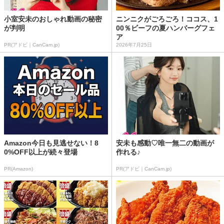
小室安未のおしゃれ動画の秘密
ニンニクがごろごろ！ココス、1
が判明
00％ビーフの夏ハンバーグフェ
ア
PR(アドビ｜CanCam.jp)
2026年7月25日
Amazon今日も見逃せない！8
安未も感動♡唯一無二の動画が
0%OFF以上が続々登場
作れる♪
PR(Amazon)
PR(アドビ｜CanCam.jp)