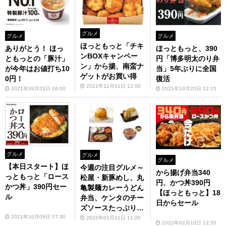
グルメ
グルメ
グルメ
ほっともっと「チキ
ありがとう！ ほっ
ほっともっと、390
ンBOXキャンペー
ともっとの「豚汁」
円「博多明太のり弁
ン」から揚、南蛮ナ
が今年はお値打ち10
当」5年ぶりに全国
ゲットがお買い得
0円！
復活
2021年12月01日 12:00
2021年09月23日 16:00
2021年10月20日 12:15
グルメ
グルメ
グルメ
【本日スタート】ほ
今週の注目グルメ～
から揚げ弁当340
っともっと「ロース
松屋・新豚めし、丸
円、かつ丼390円
かつ丼」390円セー
亀製麺カレーうどん
【ほっともっと】18
ル
弁当、ケンタのチー
日からセール
ズソースたっぷりサ
2021年10月08日 07:30
ンド～など（1月31
2022年01月31日 11:00
2022年02月10日 12:20