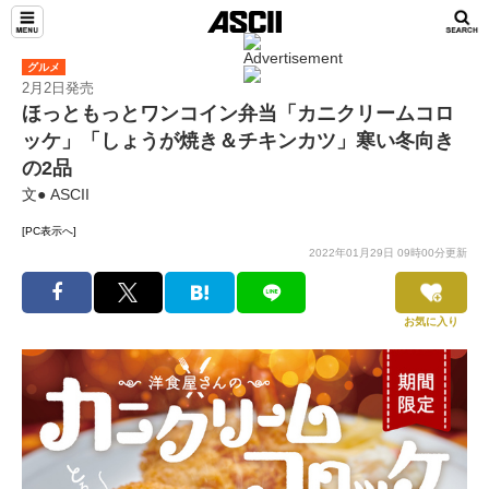
グルメ
2月2日発売
ほっともっとワンコイン弁当「カニクリームコロ
ッケ」「しょうが焼き＆チキンカツ」寒い冬向き
の2品
文● ASCII
[PC表示へ]
2022年01月29日 09時00分更新
お気に入り