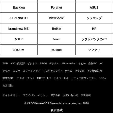
Backlog
Fortinet
ASUS
JAPANNEXT
ViewSonic
ソフマップ
brand new ME!
Belkin
HP
ヤマハ
Zoom
ソフトバンクのIoT
STORM
pCloud
ソフクリ
TOP
ASCII倶楽部
ビジネス
TECH
デジタル
iPhone/Mac
ホビー
自作PC
AV
アキバ
スマホ
スタートアップ
プログラミング+
ゲーム
格安SIM
倶楽部情報局
家電ASCII
アスキーグルメ
MITTR
IoT
サイバーセキュリティ小説コンテスト
SDGs
地方活性
サイトポリシー
プライバシーポリシー
運営会社
お問い合わせ
広告掲載
© KADOKAWA ASCII Research Laboratories, Inc. 2026
表示形式