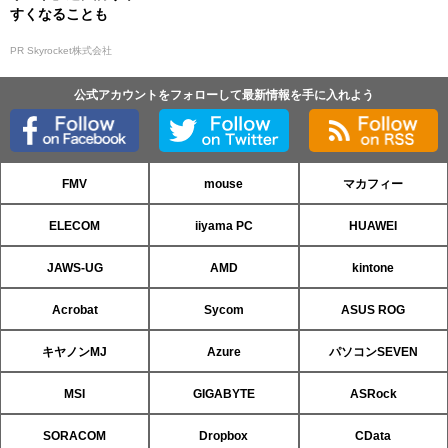
すくなることも
PR Skyrocket株式会社
公式アカウントをフォローして最新情報を手に入れよう
FMV
mouse
マカフィー
ELECOM
iiyama PC
HUAWEI
JAWS-UG
AMD
kintone
Acrobat
Sycom
ASUS ROG
キヤノンMJ
Azure
パソコンSEVEN
MSI
GIGABYTE
ASRock
SORACOM
Dropbox
CData