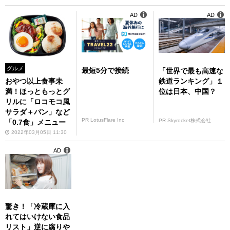
日～2月6日）
AD
AD
グルメ
最短5分で接続
「世界で最も高速な
鉄道ランキング」１
おやつ以上食事未
位は日本、中国？
満！ほっともっとグ
リルに「ロコモコ風
サラダ＋パン」など
PR LotusFlare Inc
PR Skyrocket株式会社
「0.7食」メニュー
2022年03月05日 11:30
AD
驚き！「冷蔵庫に入
れてはいけない食品
リスト」逆に腐りや