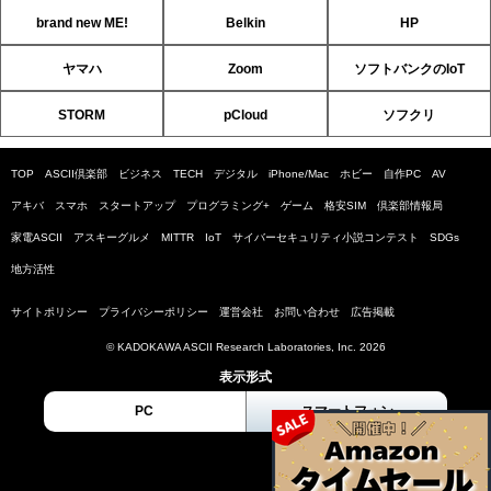
brand new ME!
Belkin
HP
ヤマハ
Zoom
ソフトバンクのIoT
STORM
pCloud
ソフクリ
TOP
ASCII倶楽部
ビジネス
TECH
デジタル
iPhone/Mac
ホビー
自作PC
AV
アキバ
スマホ
スタートアップ
プログラミング+
ゲーム
格安SIM
倶楽部情報局
家電ASCII
アスキーグルメ
MITTR
IoT
サイバーセキュリティ小説コンテスト
SDGs
地方活性
サイトポリシー
プライバシーポリシー
運営会社
お問い合わせ
広告掲載
© KADOKAWA ASCII Research Laboratories, Inc. 2026
表示形式
PC
スマートフォン