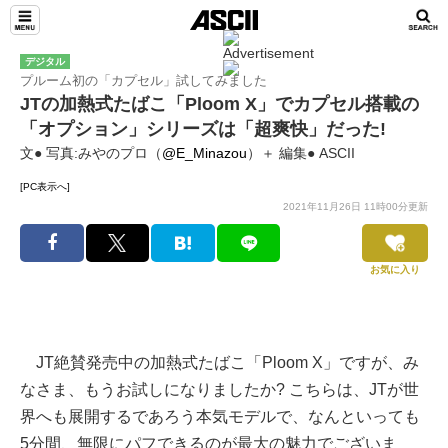
デジタル
プルーム初の「カプセル」試してみました
JTの加熱式たばこ「Ploom X」でカプセル搭載の
「オプション」シリーズは「超爽快」だった!
文● 写真:みやのプロ（
@E_Minazou
）＋ 編集● ASCII
[PC表示へ]
2021年11月26日 11時00分更新
お気に入り
JT絶賛発売中の加熱式たばこ「Ploom X」ですが、み
なさま、もうお試しになりましたか? こちらは、JTが世
界へも展開するであろう本気モデルで、なんといっても
5分間、無限にパフできるのが最大の魅力でございま