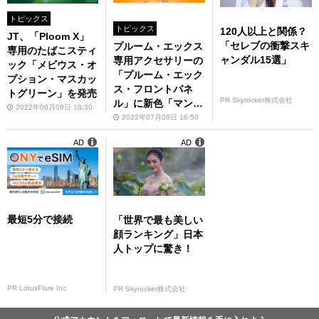
トピックス
トピックス
120人以上と関係？
JT、「Ploom X」
「セレブの衝撃スキ
プルーム・エックス
専用のたばこスティ
ャンダル15選」
専用アクセサリーの
ック「メビウス・オ
「プルーム・エック
プション・マスカッ
ス・フロントパネ
トグリーン」を発売
PR Skyrocket株式会社
ル」に新色「マンゴ
2022年06月08日 18:30
ーイエロー」が登場
2022年07月08日 16:50
AD
AD
最短5分で接続
「世界で最も美しい
顔ランキング」日本
人トップに驚き！
PR LotusFlare Inc
PR Skyrocket株式会社