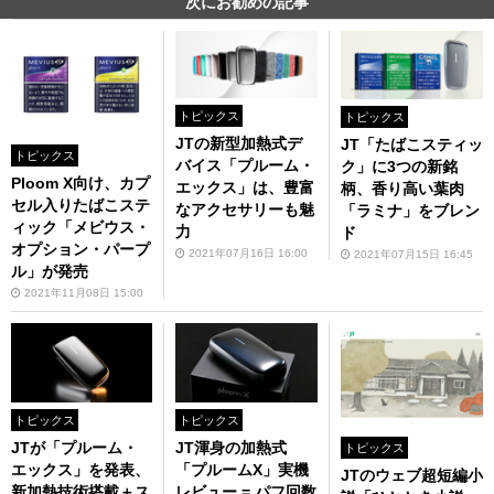
次にお勧めの記事
トピックス
トピックス
JTの新型加熱式デ
JT「たばこスティッ
トピックス
バイス「プルーム・
ク」に3つの新銘
Ploom X向け、カプ
エックス」は、豊富
柄、香り高い葉肉
セル入りたばこステ
なアクセサリーも魅
「ラミナ」をブレン
ィック「メビウス・
力
ド
オプション・パープ
2021年07月16日 16:00
2021年07月15日 16:45
ル」が発売
2021年11月08日 15:00
トピックス
トピックス
JTが「プルーム・
JT渾身の加熱式
トピックス
エックス」を発表、
「プルームX」実機
JTのウェブ超短編小
新加熱技術搭載＋ス
レビュー = パフ回数