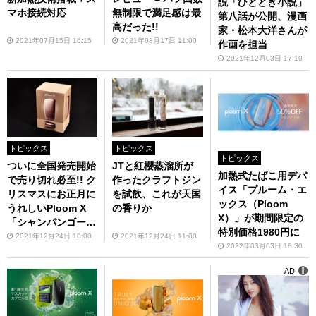
説「ひととき小説」
マホ接続対応
無制限で満足感は最
第八話が公開、漫画
高だった!!
家・松本大洋さんが
2021年07月15日 16:15
2021年08月17日 11:00
作画を担当
2021年12月03日 17:10
トピックス
トピックス
トピックス
ついに全国発売開始
JTと紅櫻蒸溜所が
加熱式たばこ用デバ
で売り切れ必至!! ク
作ったクラフトジン
イス「プルーム・エ
リスマスにお正月に
を試飲、これが天国
ックス（Ploom
うれしいPloom X
の香りか
X）」が期間限定の
「シャンパンゴール
特別価格1980円に
ド」
2021年12月24日 10:00
2021年12月24日 11:00
2022年03月03日 18:30
AD