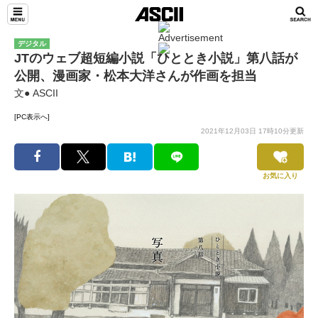
デジタル
JTのウェブ超短編小説「ひととき小説」第八話が
公開、漫画家・松本大洋さんが作画を担当
文● ASCII
[PC表示へ]
2021年12月03日 17時10分更新
お気に入り