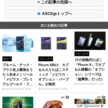
この記事の先頭へ
ASCII.jpトップへ
次にお勧めの記事
トピックス
ホビー
トピックス
JTの加熱式たばこ
「Ploom X」でカプ
プルーム・テック・
Ploom X向け、カプ
セル搭載の「オプシ
プラス史上最強をう
セル入りたばこステ
ョン」シリーズは
たう氷冷メンソール
ィック「メビウス・
「超爽快」だった!
「メビウス・プレミ
オプション・パープ
アムゴールド・フロ
ル」が発売
2021年11月26日 11:00
ーズン」10月29日
2021年10月05日 18:30
2021年11月08日 15:00
発売
AD
AD