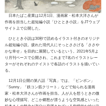
日本たばこ産業は12月1日、漫画家・松本大洋さんが
作画を担当した超短編小説「ひととき小説」をJTウェブ
サイト上で公開した。
ひととき小説は30秒で読めるイラスト付きのオリジナ
ル超短編小説。疲れた現代人にそっとささげる「ささや
かな幸せ」を目的に展開しているという。2021年5月よ
り月刊ペースで公開され、これまで7名のイラストレー
ターがそれぞれのテイストで各話のイラストを描いてい
る。
12月1日公開の第八話「写真」では、「ピンポン」
「Sunny」「鉄コン筋クリート」などで知られる漫画
家・松本大洋さんが作画を担当。人が人を想うときの微
妙な心理描写、どこか郷愁が漂うような空気感といった