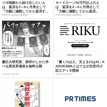
リボ地獄から抜け出したい人
カードローン50万円以上の人
は、返済を3～6ヶ月停止して
は、返済を3～6ヶ月停止して
『大幅に減額してから返済す...
『大幅に減額してから返済...
PR(渋谷法務総合事務所)
PR(渋谷法務総合事務所)
慶応大研究室、探求のしかた学
「書くのは人、支えるのはAI」K
べる異世界漫画を無料公開
ADOKAWAとはてなが次世代小
説エディタ開発
2026年7月14日
2026年7月30日