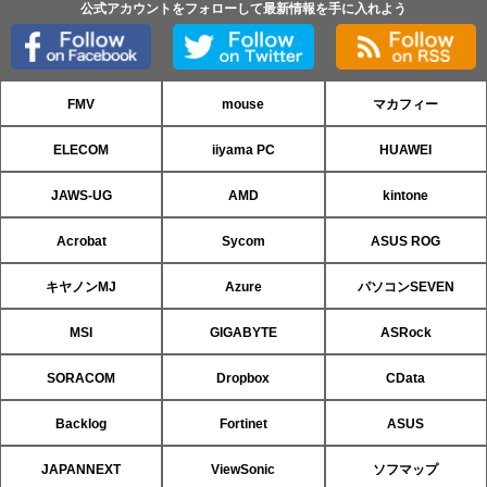
公式アカウントをフォローして最新情報を手に入れよう
FMV
mouse
マカフィー
ELECOM
iiyama PC
HUAWEI
JAWS-UG
AMD
kintone
Acrobat
Sycom
ASUS ROG
キヤノンMJ
Azure
パソコンSEVEN
MSI
GIGABYTE
ASRock
SORACOM
Dropbox
CData
Backlog
Fortinet
ASUS
JAPANNEXT
ViewSonic
ソフマップ