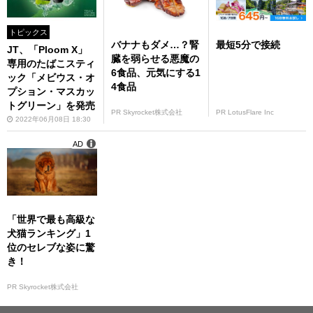
トピックス
バナナもダメ…？腎
最短5分で接続
JT、「Ploom X」
臓を弱らせる悪魔の
専用のたばこスティ
6食品、元気にする1
ック「メビウス・オ
4食品
プション・マスカッ
トグリーン」を発売
PR Skyrocket株式会社
PR LotusFlare Inc
2022年06月08日 18:30
AD
「世界で最も高級な
犬猫ランキング」1
位のセレブな姿に驚
き！
PR Skyrocket株式会社