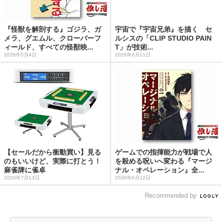
『怪獣を解剖する』ゴジラ、ガ
宇宙で『宇宙兄弟』を描く セ
メラ、グエムル、クローバーフ
ルシスの「CLIP STUDIO PAIN
ィールド、すべての怪獣映...
T」が技術...
2026年5月4日
2026年6月11日
【セールだから衝動買い】見る
ゲームでの指揮能力が戦場で人
のもいいけど、実際に打とう！
を殺める呪いへ変わる『マージ
麻雀牌に雀卓
ナル・オペレーション』全...
2026年7月13日
2026年6月12日
Recommended by