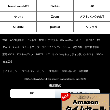
brand new ME!
Belkin
HP
ヤマハ
Zoom
ソフトバンクのIoT
STORM
pCloud
ソフクリ
TOP
ASCII倶楽部
ビジネス
TECH
デジタル
iPhone/Mac
ホビー
自作PC
AV
アキバ
スマホ
スタートアップ
プログラミング+
ゲーム
格安SIM
倶楽部情報局
家電ASCII
アスキーグルメ
MITTR
IoT
サイバーセキュリティ小説コンテスト
SDGs
地方活性
サイトポリシー
プライバシーポリシー
運営会社
お問い合わせ
広告掲載
© KADOKAWA ASCII Research Laboratories, Inc. 2026
表示形式
PC
スマートフォン