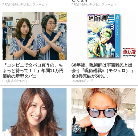
PR(合同会社デジタルファーム )
PR(合同会社デジタルファーム )
『コンビニでタバコ買うの、ち
68年後、呪術師は宇宙難民と出
ょっと待って！！』年間11万円
会う『呪術廻戦≡（モジュロ） 』
節約の新型タバコ
全3巻完結が50%...
PR(株式会社HAL)
2026年6月20日