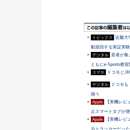
近畿大
トピックス
動巡回する実証実験
若者が集ま
デジタル
ともにe-Sports教
ドコモとJ
スマホ
ドコモも「X
デジタル
揃う
【実機レビュ
Apple
止スマートタグが便
【実機レビュ
Apple
るトラッカーだった