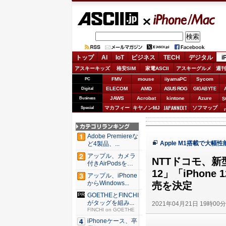
ASCII.jp
iPhone/Mac
トップ
AI
IoT
ビジネス
TECH
デジタル
i
アスキーキッズ
格安SIM
家電ASCII
アスキーグルメ
週刊
FMV
mouse
iiyamaPC
Sycom
PC
ELECOM
AMD
ASUS ROG
Digital
GIGABYTE
JAWS
Acrobat
kintone
Azure
Business
S
JAPANNEXT
マカフィー
キヤノンMJ
ソフマップ
Special
Adobe Premiereな
Apple M1搭載で大幅性
ど4製品、...
アップル、カメラ
NTTドコモ、新型
付きAirPodsを年
内...
12」「iPhone
アップル、iPhone
からWindows...
売を決定
GOETHEとFINCHI
がタッグを組み...
2021年04月21日 19時00
FINCHI on GOETHE
iPhoneケース、卒