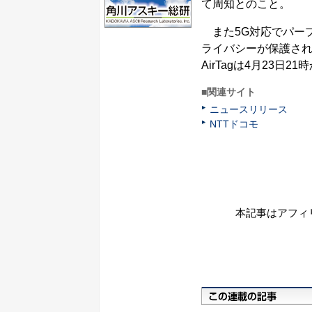
て周知とのこと。
また5G対応でパープルの仕
ライバシーが保護さ
AirTagは4月23
■関連サイト
ニュースリリース
NTTドコモ
本記事はアフィ