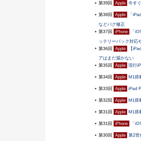
第39回
今すぐ
Apple
第38回
「iP
Apple
などバグ修正
第37回
「iO
iPhone
ッテリーパック対応
第36回
【iP
Apple
アはまだ届かない
第35回
現行i
Apple
第34回
M1搭
Apple
第33回
iPa
Apple
第32回
M1搭
Apple
第31回
M1搭
Apple
第31回
「i
iPhone
第30回
第2世
Apple