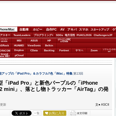
Phone/Mac
自動車
ホビー
自作PC
AV
アキバ
スマホ
ゲ
スタートアップ
アスキー
TeamLeaders
プログラミング+
SDGs
地方活性
PUACL2026
ChallengersJP
パソコン
ゲーミングPC
MSI
ASUS
HP
STORM
SEVEN
ASRock
HUAWEI
ViewSonic
Belkin
ソフトバンクの
Dropbox
CData
Backlog
Fortinet
ヤマハ
Zoom
ORACOM
IoT
brand
pCloud
new ME!
能アップの「iPad Pro」＆カラフル7色「iMac」特集
第13回
「iPad Pro」と新色パープルの「iPhone
 12 mini」、落とし物トラッカー「AirTag」の発
分更新
文● ASCII
お気に入り
一覧