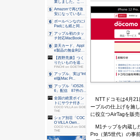
業しました。これ
か...
Amazonで再び激
安になっているiP
h...
ボールペンなのにi
Padにも紙と同じ
滑ら...
アップル初のタッ
チ対応MacBook、
早...
楽天カード、Appl
e製品の無金利24
回...
【西野亮廣】つく
りたいものを追求
できる環...
FINCHI on GOETHE
アップル、実は“Int
el版Mac Pr...
アップル「iOS26.
6」配信 87件の...
全国の絶景ポイン
NTTドコモは4月21
トにサウナ付きの
ープルの仕上げを施した最先
シェア別...
COCO VILLA on GOE
THE
に役立つAirTagを
シェア別荘「COC
O VILLA Own...
M1チップを内蔵した11
COCO VILLA on GOE
THE
Pro（第5世代）の事