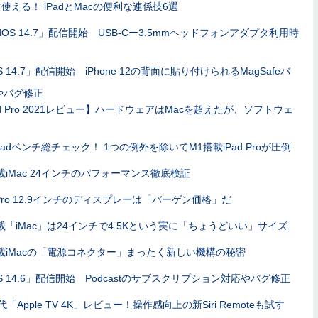
使える！ iPadとMacの便利な連係技6選
adOS 14.7」配信開始 USB-Cー3.5mmヘッドフォンアダプタ利用時
S 14.7」配信開始 iPhone 12の背面に貼り付けられるMagSafeバ
やバグ修正
ad Pro 2021レビュー】ハードウェアはMacを超えたが、ソフトウェ
Padベンチ総チェック！ 1つの例外を除いてM1搭載iPad Proが圧倒
載iMac 24インチのパフォーマンス徹底検証
d Pro 12.9インチのディスプレーは「バーゲン価格」だ
載「iMac」は24インチで4.5Kという実に「ちょうどいい」サイズ
載iMacの「電源コネクター」まったく新しい機構の秘密
OS 14.6」配信開始 Podcastのサブスクリプション対応やバグ修正
代「Apple TV 4K」レビュー！操作感向上の新Siri Remoteも試す