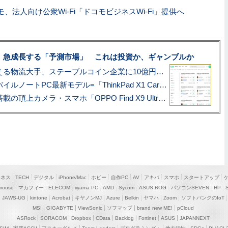
モ、法人向け公衆Wi-Fi「ドコモビジネスWi-Fi」提供へ
、急成長する「予測市場」 これは投資か、ギャンブルか
アマゾン配送を支える物流大手、ステーブルコイン企業に10億円投資のワケ
あこがれの旗艦モバイルノートPC最新モデル=「ThinkPad X1 Carbon Gen 14 Aura Edition」実機レビュー
ハッセルブラッド搭載の頂上カメラ・スマホ「OPPO Find X9 Ultra」実写レビュー=プロが本気で徹底撮影しました!!
ジネス
TECH
デジタル
iPhone/Mac
ホビー
自作PC
AV
アキバ
スマホ
スタートアップ
mouse
マカフィー
ELECOM
iiyama PC
AMD
Sycom
ASUS ROG
パソコンSEVEN
HP
JAWS-UG
kintone
Acrobat
キヤノンMJ
Azure
Belkin
ヤマハ
Zoom
ソフトバンクのIoT
MSI
GIGABYTE
ViewSonic
ソフマップ
brand new ME!
pCloud
ASRock
SORACOM
Dropbox
CData
Backlog
Fortinet
ASUS
JAPANNEXT