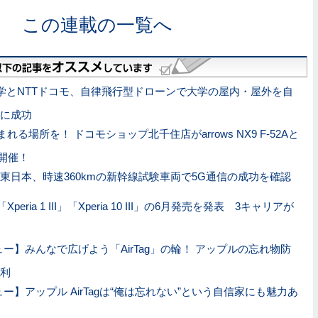
この連載の一覧へ
学とNTTドコモ、自律飛行型ドローンで大学の屋内・屋外を自
に成功
れる場所を！ ドコモショップ北千住店がarrows NX9 F-52Aと
室開催！
R東日本、時速360kmの新幹線試験車両で5G通信の成功を確認
peria 1 III」「Xperia 10 III」の6月発売を発表 3キャリアが
ー】みんなで広げよう「AirTag」の輪！ アップルの忘れ物防
利
ー】アップル AirTagは“俺は忘れない”という自信家にも魅力あ