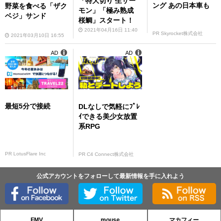
「特大切り 生サー
ング あの日本車も
野菜を食べる「ザク
モン」「極み熟成
ベジ」サンド
桜鯛」スタート！
2021年04月16日 11:40
PR Skyrocket株式会社
2021年03月10日 16:55
AD
AD
最短5分で接続
DLなしで気軽にﾌﾟﾚ
ｲできる美少女放置
系RPG
PR LotusFlare Inc
PR C4 Connect株式会社
公式アカウントをフォローして最新情報を手に入れよう
FMV
mouse
マカフィー