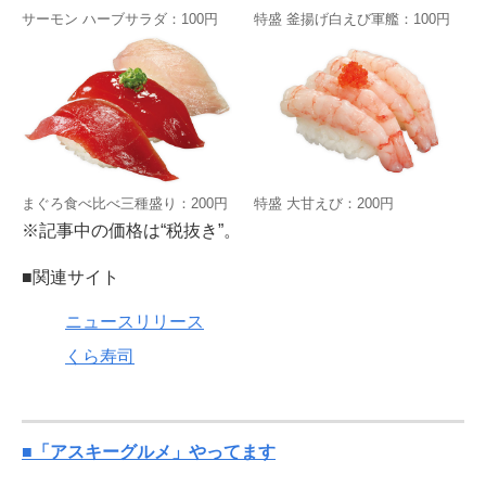
サーモン ハーブサラダ：100円
特盛 釜揚げ白えび軍艦：100円
まぐろ食べ比べ三種盛り：200円
特盛 大甘えび：200円
※記事中の価格は“税抜き”。
■関連サイト
ニュースリリース
くら寿司
■「アスキーグルメ」やってます