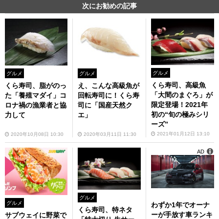
次にお勧めの記事
グルメ
グルメ
グルメ
くら寿司、高級魚
くら寿司、脂がのっ
え、こんな高級魚が
「大間のまぐろ」が
た「養殖マダイ」コ
回転寿司に！くら寿
限定登場！2021年
ロナ禍の漁業者と協
司に「国産天然ク
初の“旬の極みシリ
力して
エ」
ーズ”
2021年01月12日 13:10
2020年10月08日 10:30
2020年03月11日 11:30
AD
グルメ
グルメ
わずか1年でオーナ
くら寿司、特ネタ
ーが手放す車ランキ
サブウェイに野菜で