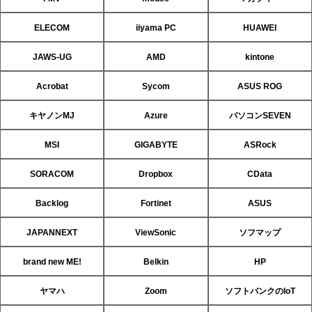
ELECOM
iiyama PC
HUAWEI
JAWS-UG
AMD
kintone
Acrobat
Sycom
ASUS ROG
キヤノンMJ
Azure
パソコンSEVEN
MSI
GIGABYTE
ASRock
SORACOM
Dropbox
CData
Backlog
Fortinet
ASUS
JAPANNEXT
ViewSonic
ソフマップ
brand new ME!
Belkin
HP
ヤマハ
Zoom
ソフトバンクのIoT