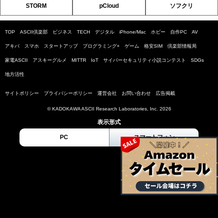
STORM
pCloud
ソフクリ
TOP
ASCII倶楽部
ビジネス
TECH
デジタル
iPhone/Mac
ホビー
自作PC
AV
アキバ
スマホ
スタートアップ
プログラミング+
ゲーム
格安SIM
倶楽部情報局
家電ASCII
アスキーグルメ
MITTR
IoT
サイバーセキュリティ小説コンテスト
SDGs
地方活性
サイトポリシー
プライバシーポリシー
運営会社
お問い合わせ
広告掲載
© KADOKAWA ASCII Research Laboratories, Inc. 2026
表示形式
PC
スマートフォン