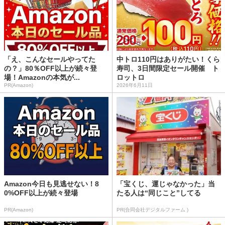
「え、こんなセールやってた
中トロ110円はありがたい！くら
の？」80％OFF以上が続々登
寿司、3日間限定セール開催 ト
場！Amazonの本気が...
ロットロ
PR(Amazon)
2026年6月11日
Amazon今日も見逃せない！8
「宝くじ、運じゃなかった」当
0%OFF以上が続々登場
たる人は“同じこと”してる
PR(Amazon)
PR(合同会社デジタルファーム )