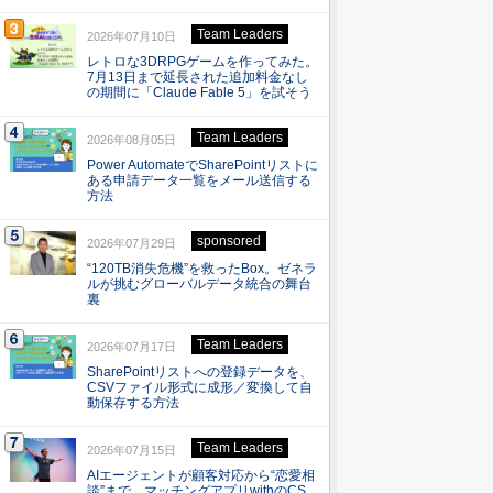
Team Leaders
2026年07月10日
レトロな3DRPGゲームを作ってみた。
7月13日まで延長された追加料金なし
の期間に「Claude Fable 5」を試そう
Team Leaders
2026年08月05日
Power AutomateでSharePointリストに
ある申請データ一覧をメール送信する
方法
sponsored
2026年07月29日
“120TB消失危機”を救ったBox。ゼネラ
ルが挑むグローバルデータ統合の舞台
裏
Team Leaders
2026年07月17日
SharePointリストへの登録データを、
CSVファイル形式に成形／変換して自
動保存する方法
Team Leaders
2026年07月15日
AIエージェントが顧客対応から“恋愛相
談”まで マッチングアプリwithのCS