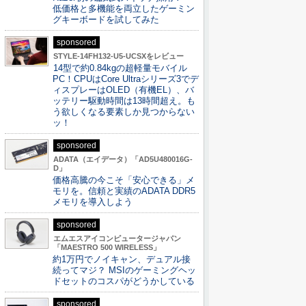
低価格と多機能を両立したゲーミン
グキーボードを試してみた
sponsored
STYLE-14FH132-U5-UCSXをレビュー
14型で約0.84kgの超軽量モバイル
PC！CPUはCore Ultraシリーズ3でデ
ィスプレーはOLED（有機EL）、バ
ッテリー駆動時間は13時間超え。も
う欲しくなる要素しか見つからない
ッ！
sponsored
ADATA（エイデータ）「AD5U480016G-
D」
価格高騰の今こそ「安心できる」メ
モリを。信頼と実績のADATA DDR5
メモリを導入しよう
sponsored
エムエスアイコンピュータージャパン
「MAESTRO 500 WIRELESS」
約1万円でノイキャン、デュアル接
続ってマジ？ MSIのゲーミングヘッ
ドセットのコスパがどうかしている
sponsored