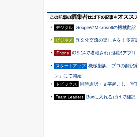
GoogleやMicrosoft
デジタル
異文化交流の楽しさを！多言
ビジネス
iOS 14で搭載された翻訳アプ
iPhone
機械翻訳＋プロの翻訳
スタートアップ
ン」にて開始
同時通訳・文字起こし・写真翻訳
トピックス
Boxに入れるだけで翻訳 
Team Leaders