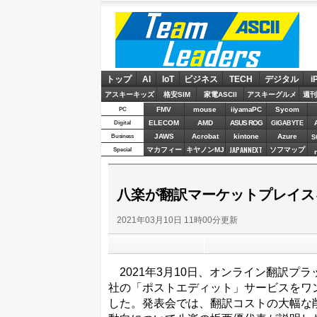
ASCII Team Leaders
トップ
AI
IoT
ビジネス
TECH
デジタル
i
アスキーキッズ
格安SIM
家電ASCII
アスキーグルメ
週刊
FMV
mouse
iiyamaPC
Sycom
PC
ELECOM
AMD
ASUS ROG
Digital
GIGABYTE
JAWS
Acrobat
kintone
Azure
Business
S
JAPANNEXT
マカフィー
キヤノンMJ
ソフマップ
Special
八楽が翻訳マーケットプレイス
2021年03月10日 11時00分更新
2021年3月10日、オンライン翻訳プ
社の「ポストエディット」サービスをワ
した。発表会では、翻訳コストの大幅な