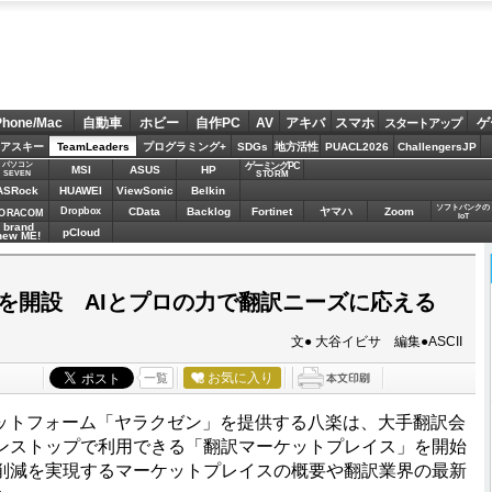
Phone/Mac
自動車
ホビー
自作PC
AV
アキバ
スマホ
ゲ
スタートアップ
アスキー
TeamLeaders
プログラミング+
SDGs
地方活性
PUACL2026
ChallengersJP
パソコン
ゲーミングPC
MSI
ASUS
HP
STORM
SEVEN
ASRock
HUAWEI
ViewSonic
Belkin
ソフトバンクの
Dropbox
CData
Backlog
Fortinet
ヤマハ
Zoom
ORACOM
IoT
brand
pCloud
new ME!
を開設 AIとプロの力で翻訳ニーズに応える
文● 大谷イビサ 編集●ASCII
お気に入り
一覧
ラットフォーム「ヤラクゼン」を提供する八楽は、大手翻訳会
ンストップで利用できる「翻訳マーケットプレイス」を開始
削減を実現するマーケットプレイスの概要や翻訳業界の最新