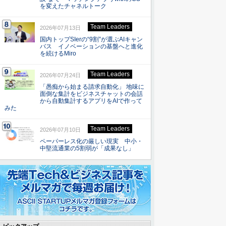
を変えたチャネルトーク
Team Leaders
2026年07月13日
国内トップSIerの“9割”が選ぶAIキャン
バス イノベーションの基盤へと進化
を続けるMiro
Team Leaders
2026年07月24日
「愚痴から始まる請求自動化」 地味に
面倒な集計をビジネスチャットの会話
から自動集計するアプリをAIで作って
みた
Team Leaders
2026年07月10日
ペーパーレス化の厳しい現実 中小・
中堅流通業の5割弱が「成果なし」