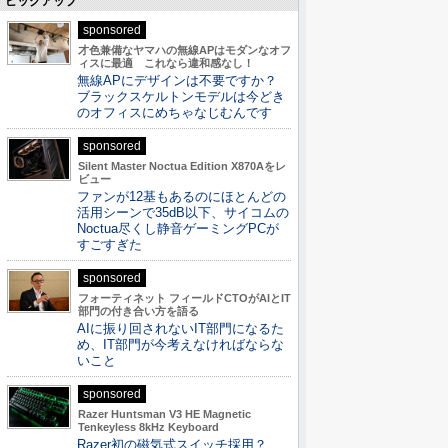
ピックアップ
sponsored
才色兼備なヤマハの無線APはモダンなオフ
ィスに最適 これなら違和感なし！
無線APにデザインは不要ですか？
ブラックスケルトンモデルは今どき
のオフィスにめちゃなじむんです
sponsored
Silent Master Noctua Edition X870Aをレ
ビュー
ファンが12基もあるのにほとんどの
活用シーンで35dB以下、サイコムの
Noctua尽くし静音ゲーミングPCが
すごすぎた
sponsored
フォーティネット フィールドCTOがAIとIT
部門の付き合い方を語る
AIに振り回されないIT部門になるた
め、IT部門が今考えなければならな
いこと
sponsored
Razer Huntsman V3 HE Magnetic
Tenkeyless 8kHz Keyboard
Razer初の磁気式スイッチ採用？