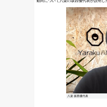
動向について八楽の坂西優代表が説明し
八楽 坂西優代表