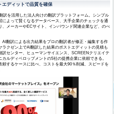
トエディットで品質を確保
I翻訳を活用した法人向けの翻訳プラットフォーム。シンプル
習によって賢くなるデータベース、大手企業のチェックを通
り、メーカーやECサイト、インバウンド関連企業など、のべ
AI翻訳による出力結果をプロの翻訳者が修正・編集する作
ヤラクゼン上でAI翻訳した結果のポストエディットの見積も
訳センター、ヒューマンサイエンス、SCREENクリエイテ
ニカルディベロップメントの5社の提携企業に依頼できる。
依頼するケースに比べ、コストを最大90％削減、スピードを
。