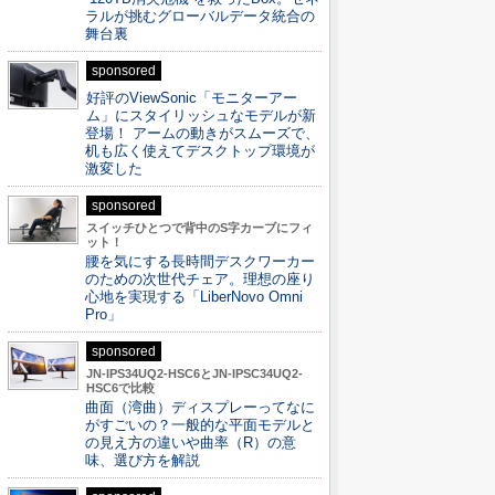
ラルが挑むグローバルデータ統合の
舞台裏
sponsored
好評のViewSonic「モニターアー
ム」にスタイリッシュなモデルが新
登場！ アームの動きがスムーズで、
机も広く使えてデスクトップ環境が
激変した
sponsored
スイッチひとつで背中のS字カーブにフィ
ット！
腰を気にする長時間デスクワーカー
のための次世代チェア。理想の座り
心地を実現する「LiberNovo Omni
Pro」
sponsored
JN-IPS34UQ2-HSC6とJN-IPSC34UQ2-
HSC6で比較
曲面（湾曲）ディスプレーってなに
がすごいの？一般的な平面モデルと
の見え方の違いや曲率（R）の意
味、選び方を解説