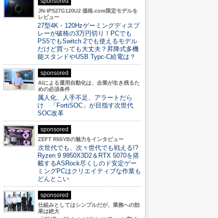
sponsored
JN-IPS27G120U2 価格.com限定モデルを
レビュー
27型4K・120Hzゲーミングディスプ
レーが破格の3万円切り！PCでも
PS5でもSwitch 2でも使えるモデル
だけど買っても大丈夫？昇降式多機
能スタンドやUSB Typc-C給電は？
sponsored
AIによる運用自動化は、企業が生き残るた
めの必須条件
属人化、人手不足、アラートだら
け 「FortiSOC」が目指す次世代
SOC改革
sponsored
ZEFT R65YBの魅力をインタビュー
次世代でも、次々世代でも戦える!?
Ryzen 9 9950X3D2＆RTX 5070を搭
載するASRock尽くしのド安定ゲー
ミングPCはクリエイティブな作業も
どんとこい
sponsored
仕組みとしてはシンプルだが、業務への効
果は絶大