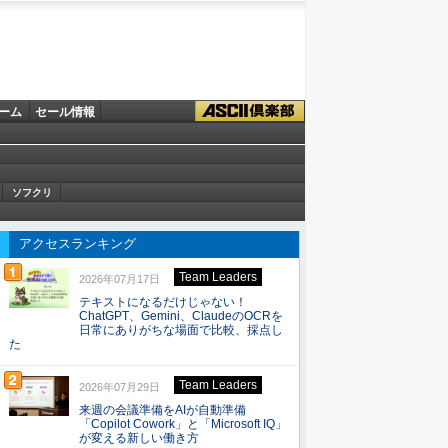
ーム
セール情報
ソフクリ
アクセスランキング
Team Leaders
2026年07月17日
テキストになるだけじゃない！
ChatGPT、Gemini、ClaudeのOCRを
日常にありがちな場面で比較、採点し
た
Team Leaders
2026年07月29日
来週の会議準備をAIが自動準備
「Copilot Cowork」と「Microsoft IQ」
が変える新しい働き方