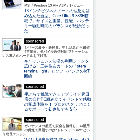
MSI「Prestige 13 AI+ A3M」レビュー
13インチビジネスノートの理想を詰
め込んだ新型、Core Ultra 9 386H搭
載で、サイズと重量、性能、バッテ
リー駆動時間のバランスが絶妙だっ
た
sponsored
シリーズ最小・最軽量、申し込みから最短
4営業日。モバイル通信対応でキャッシュ
レス導入のハードルを下げる
キャッシュレス決済の利用シーンを
広げる 三井住友カードの「stera
terminal light」とソフトバンクのIoT
回線
sponsored
手ぶらで挑戦できるアプライド豊田
店の自作PC組み立てイベントで感動
の完成体験を！ プロのスタッフによ
るサポートで初参加でも安心
sponsored
ガバナンスの徹底で安全を担保し、AI活用
の促進で目指すのは“トレジャーBox”とい
う成長エンジン
“120TB消失危機”を救ったBox。ゼネ