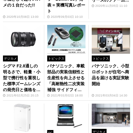
リーズのファームU
メの１台だった!!
表 = 実機写真レポー
Pも実施
2020年11月05日 11:10
ト
2020年10月08日 13:00
2020年09月03日 10:10
デジカメ
トピックス
トピックス
シグマ F2.8通しの
パナソニック、車載
パナソニック、小型
明るさで、軽量・小
部品の実装信頼性と
ロボットが住宅へ商
型で携行性を重視し
生産性を向上させる
品を届ける実証実験
た標準ズームレンズ
「高耐熱性二次実装
開始
の発売日と価格を発
補強 サイドフィル
表
材料 CV5797U」を
2021年02月25日 20:15
2021年03月02日 18:00
2021年03月04日 14:30
製品化
デジカメ
PC