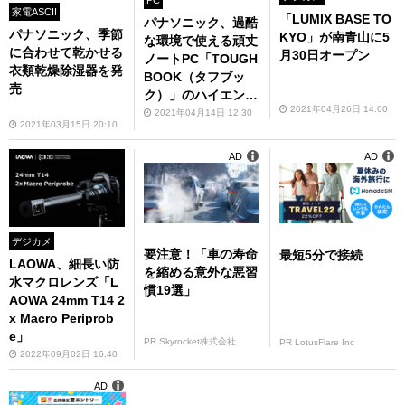
家電ASCII
「LUMIX BASE TO
パナソニック、過酷
パナソニック、季節
KYO」が南青山に5
な環境で使える頑丈
に合わせて乾かせる
月30日オープン
ノートPC「TOUGH
衣類乾燥除湿器を発
BOOK（タフブッ
売
ク）」のハイエンド
2021年04月26日 14:00
モデルを発売
2021年04月14日 12:30
2021年03月15日 20:10
AD
AD
デジカメ
要注意！「車の寿命
最短5分で接続
LAOWA、細長い防
を縮める意外な悪習
水マクロレンズ「L
慣19選」
AOWA 24mm T14 2
x Macro Periprob
e」
PR Skyrocket株式会社
PR LotusFlare Inc
2022年09月02日 16:40
AD