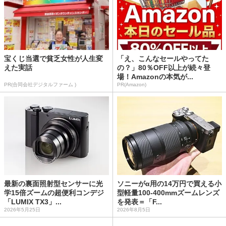
宝くじ当選で貧乏女性が人生変
「え、こんなセールやってた
えた実話
の？」80％OFF以上が続々登
場！Amazonの本気が...
PR(合同会社デジタルファーム )
PR(Amazon)
最新の裏面照射型センサーに光
ソニーがα用の14万円で買える小
学15倍ズームの超便利コンデジ
型軽量100-400mmズームレンズ
「LUMIX TX3」...
を発表＝「F...
2026年5月25日
2026年8月5日