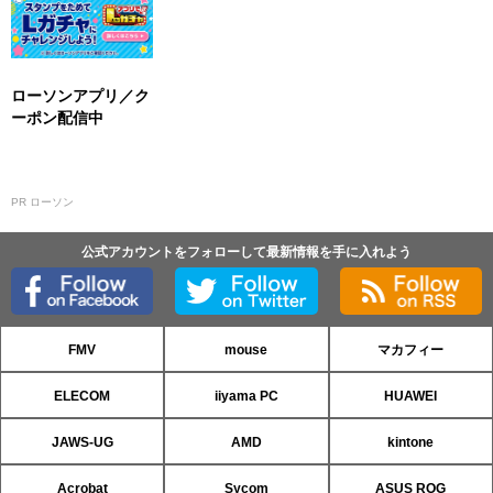
ローソンアプリ／ク
ーポン配信中
PR ローソン
公式アカウントをフォローして最新情報を手に入れよう
FMV
mouse
マカフィー
ELECOM
iiyama PC
HUAWEI
JAWS-UG
AMD
kintone
Acrobat
Sycom
ASUS ROG