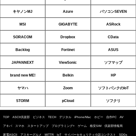
キヤノンMJ
Azure
パソコンSEVEN
MSI
GIGABYTE
ASRock
SORACOM
Dropbox
CData
Backlog
Fortinet
ASUS
JAPANNEXT
ViewSonic
ソフマップ
brand new ME!
Belkin
HP
ヤマハ
Zoom
ソフトバンクのIoT
STORM
pCloud
ソフクリ
TOP
ASCII倶楽部
ビジネス
TECH
デジタル
iPhone/Mac
ホビー
自作PC
AV
アキバ
スマホ
スタートアップ
プログラミング+
ゲーム
格安SIM
倶楽部情報局
家電ASCII
アスキーグルメ
MITTR
IoT
サイバーセキュリティ小説コンテスト
SDGs