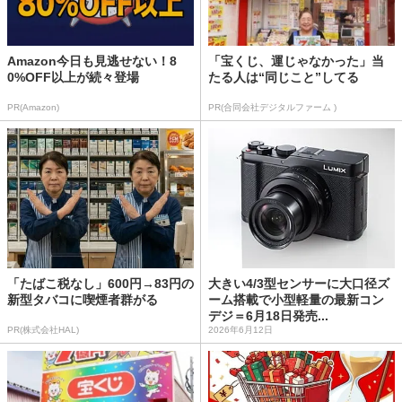
Amazon今日も見逃せない！8
「宝くじ、運じゃなかった」当
0%OFF以上が続々登場
たる人は“同じこと”してる
PR(Amazon)
PR(合同会社デジタルファーム )
「たばこ税なし」600円→83円の
大きい4/3型センサーに大口径ズ
新型タバコに喫煙者群がる
ーム搭載で小型軽量の最新コン
デジ＝6月18日発売...
PR(株式会社HAL)
2026年6月12日