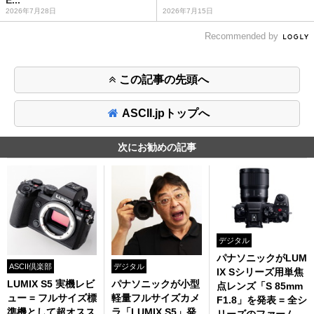
2026年7月28日
2026年7月15日
Recommended by
この記事の先頭へ
ASCII.jpトップへ
次にお勧めの記事
デジタル
パナソニックがLUM
ASCII倶楽部
デジタル
IX Sシリーズ用単焦
LUMIX S5 実機レビ
パナソニックが小型
点レンズ「S 85mm
ュー = フルサイズ標
軽量フルサイズカメ
F1.8」を発表 = 全シ
準機として超オスス
ラ「LUMIX S5」発