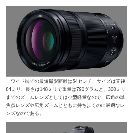
ワイド端での最短撮影距離は54センチ、サイズは直径
84ミリ、長さは148ミリで重量は790グラムと、300ミリ
までのズームレンズとしては小型軽量なので、広角の単
焦点レンズや広角ズームとともに持ち歩くのに最適なレ
ンズなのである。