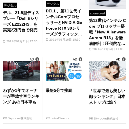
デジタル
デジタル
DELL、第11世代イ
デル、21.5型ディス
sponsored
ンテルCoreプロセ
プレー「Dell Eシリ
第12世代インテル C
ッサーとNVIDIA Ge
ーズ E2222HS」を
ore プロセッサー搭
Force RTX 30シリ
実売2万円台で発売
載「New Alienware
ーズグラフィックス
Aurora R13」を徹
を搭載したゲーミン
2021年08月16日 15:50
2021年07月21日 17:30
底解剖！圧倒的な存
グノートPC発売
在感のプレミアムゲ
2021年12月24日 11:00
ーミングPC
AD
AD
AD
わずか1年でオーナ
最短5分で接続
「世界で最も美しい
ーが手放す車ランキ
顔ランキング」日本
ング あの日本車も
人トップは誰？
PR Skyrocket株式会社
PR LotusFlare Inc
PR Skyrocket株式会社