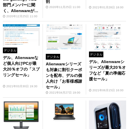
剖
部門メンバーに聞
2020年11月25日 11:00
2021年01月28日 18:00
く、Alienwareがゲ
ーム・eスポーツで
2020年12月25日 11:00
最強な理由
デジタル
デジタル
デジタル
デル、Alienwareな
デル、Alienwareシ
ど個人向けPCが最
Alienwareシリーズ
リーズが最大20％オ
大20％オフの「スプ
も対象に割引クーポ
フなど「夏の準備応
リングセール」
ンを配布、デルの個
援セール」
人向け「お客様感謝
セール」
2021年03月30日 19:30
2021年06月15日 16:00
2021年04月27日 19:00