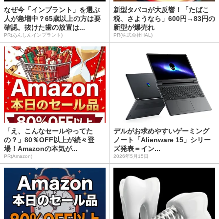
なぜ今「インプラント」を選ぶ
新型タバコが大反響！「たばこ
人が急増中？65歳以上の方は要
税、さようなら」600円→83円の
確認。抜けた歯の放置は...
新型が爆売れ
PR(あんしんインプラント)
PR(株式会社HAL)
「え、こんなセールやってた
デルがお求めやすいゲーミング
の？」80％OFF以上が続々登
ノート「Alienware 15」シリー
場！Amazonの本気が...
ズ発表＝イン...
PR(Amazon)
2026年5月15日