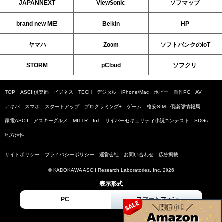
JAPANNEXT
ViewSonic
ソフマップ
brand new ME!
Belkin
HP
ヤマハ
Zoom
ソフトバンクのIoT
STORM
pCloud
ソフクリ
TOP
ASCII倶楽部
ビジネス
TECH
デジタル
iPhone/Mac
ホビー
自作PC
AV
アキバ
スマホ
スタートアップ
プログラミング+
ゲーム
格安SIM
倶楽部情報局
家電ASCII
アスキーグルメ
MITTR
IoT
サイバーセキュリティ小説コンテスト
SDGs
地方活性
サイトポリシー
プライバシーポリシー
運営会社
お問い合わせ
広告掲載
© KADOKAWA ASCII Research Laboratories, Inc. 2026
表示形式
PC
スマートフォン