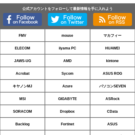
公式アカウントをフォローして最新情報を手に入れよう
FMV
mouse
マカフィー
ELECOM
iiyama PC
HUAWEI
JAWS-UG
AMD
kintone
Acrobat
Sycom
ASUS ROG
キヤノンMJ
Azure
パソコンSEVEN
MSI
GIGABYTE
ASRock
SORACOM
Dropbox
CData
Backlog
Fortinet
ASUS