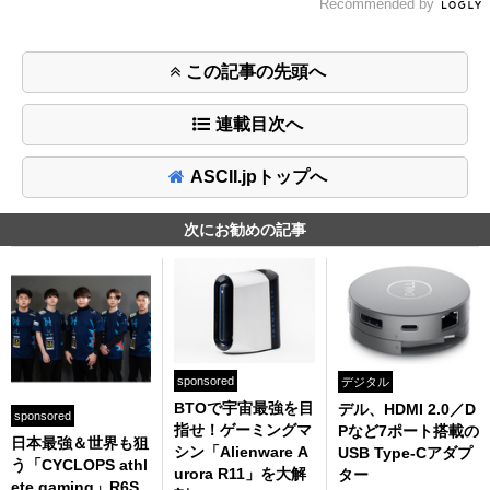
Recommended by
この記事の先頭へ
連載目次へ
ASCII.jpトップへ
次にお勧めの記事
sponsored
デジタル
BTOで宇宙最強を目
デル、HDMI 2.0／D
sponsored
指せ！ゲーミングマ
Pなど7ポート搭載の
日本最強＆世界も狙
シン「Alienware A
USB Type-Cアダプ
う「CYCLOPS athl
urora R11」を大解
ター
ete gaming」R6S