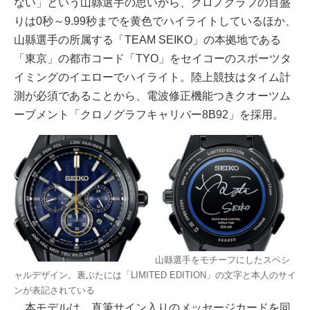
ない」という山縣選手の思いから、クロノグラフの目盛
りは0秒～9.99秒までを黄色でハイライトしているほか、
山縣選手の所属する「TEAM SEIKO」の本拠地である
「東京」の都市コード「TYO」をセイコーのスポーツタ
イミングのイエローでハイライト。陸上競技はタイム計
測が必須であることから、電波修正機能つきクオーツム
ーブメント「クロノグラフキャリバー8B92」を採用。
山縣選手をモチーフにしたスペシ
ャルデザイン。裏ぶたには「LIMITED EDITION」の文字と本人のサイ
ンが表記されている
本モデルは、直筆サイン入りのメッセージカードを同