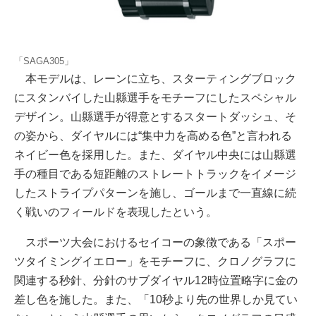
「SAGA305」
本モデルは、レーンに立ち、スターティングブロック
にスタンバイした山縣選手をモチーフにしたスペシャル
デザイン。山縣選手が得意とするスタートダッシュ、そ
の姿から、ダイヤルには“集中力を高める色”と言われる
ネイビー色を採用した。また、ダイヤル中央には山縣選
手の種目である短距離のストレートトラックをイメージ
したストライプパターンを施し、ゴールまで一直線に続
く戦いのフィールドを表現したという。
スポーツ大会におけるセイコーの象徴である「スポー
ツタイミングイエロー」をモチーフに、クロノグラフに
関連する秒針、分針のサブダイヤル12時位置略字に金の
差し色を施した。また、「10秒より先の世界しか見てい