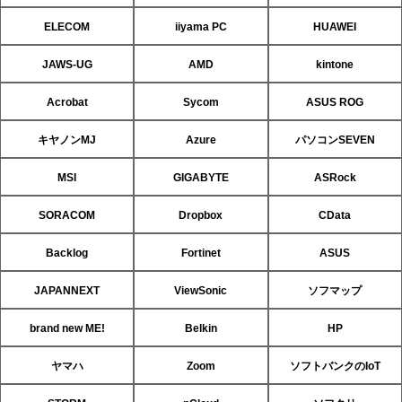
ELECOM
iiyama PC
HUAWEI
JAWS-UG
AMD
kintone
Acrobat
Sycom
ASUS ROG
キヤノンMJ
Azure
パソコンSEVEN
MSI
GIGABYTE
ASRock
SORACOM
Dropbox
CData
Backlog
Fortinet
ASUS
JAPANNEXT
ViewSonic
ソフマップ
brand new ME!
Belkin
HP
ヤマハ
Zoom
ソフトバンクのIoT