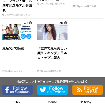
ツ、ブランド誕生20
2021年02月25日 16:30
周年記念モデルを発
PR Skyrocket株式会社
表
2020年01月09日 16:00
AD
AD
最短5分で接続
「世界で最も美しい
顔ランキング」日本
人トップに驚き！
PR LotusFlare Inc
PR Skyrocket株式会社
公式アカウントをフォローして最新情報を手に入れよう
FMV
mouse
マカフィー