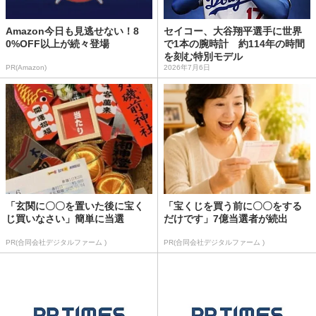
Amazon今日も見逃せない！8
セイコー、大谷翔平選手に世界
0%OFF以上が続々登場
で1本の腕時計 約114年の時間
を刻む特別モデル
PR(Amazon)
2026年7月6日
「玄関に〇〇を置いた後に宝く
「宝くじを買う前に〇〇をする
じ買いなさい」簡単に当選
だけです」7億当選者が続出
PR(合同会社デジタルファーム )
PR(合同会社デジタルファーム )