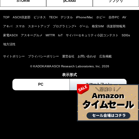
STORM
pCloud
ソフクリ
TOP
ASCII倶楽部
ビジネス
TECH
デジタル
iPhone/Mac
ホビー
自作PC
AV
アキバ
スマホ
スタートアップ
プログラミング+
ゲーム
格安SIM
倶楽部情報局
家電ASCII
アスキーグルメ
MITTR
IoT
サイバーセキュリティ小説コンテスト
SDGs
地方活性
サイトポリシー
プライバシーポリシー
運営会社
お問い合わせ
広告掲載
© KADOKAWA ASCII Research Laboratories, Inc. 2026
表示形式
PC
スマートフォン