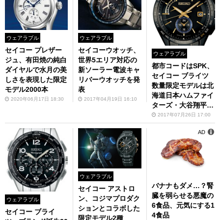
ウェアラブル
ウェアラブル
セイコー プレザー
セイコーウオッチ、
ウェアラブル
ジュ、有田焼の純白
世界5エリア対応の
都市コードはSPK、
ダイヤルで水月の美
新ソーラー電波キャ
セイコー ブライツ
しさを表現した限定
リバーウオッチを発
数量限定モデルは北
モデル2000本
表
海道日本ハムファイ
2020年06月17日 18:30
2017年04月19日 16:10
ターズ・大谷翔平選
手
2017年07月26日 17:00
AD
ウェアラブル
バナナもダメ…？腎
セイコー アストロ
臓を弱らせる悪魔の
ン、コジマプロダク
ウェアラブル
6食品、元気にする1
ションとコラボした
セイコー ブライ
4食品
限定モデル2種