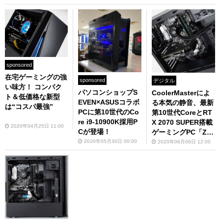
C「ZEFT R9FD」
性能をチェック
sponsored
在宅ゲーミングの強
sponsored
デジタル
い味方！ コンパク
パソコンショップS
CoolerMasterによ
ト＆低価格な新型
EVEN×ASUSコラボ
る本気の静音、最新
は“コスパ最強”
PCに第10世代のCo
第10世代CoreとRT
re i9-10900K採用P
X 2070 SUPER搭載
2020年04月25日 11:00
Cが登場！
ゲーミングPC「ZE
FT GS600」
2020年05月30日 00:00
2020年06月06日 12:00