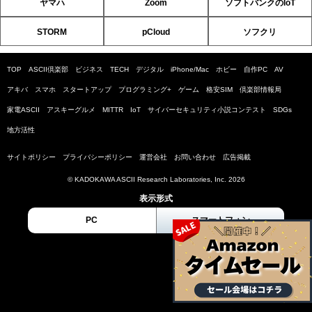
ヤマハ
Zoom
ソフトバンクのIoT
STORM
pCloud
ソフクリ
TOP
ASCII倶楽部
ビジネス
TECH
デジタル
iPhone/Mac
ホビー
自作PC
AV
アキバ
スマホ
スタートアップ
プログラミング+
ゲーム
格安SIM
倶楽部情報局
家電ASCII
アスキーグルメ
MITTR
IoT
サイバーセキュリティ小説コンテスト
SDGs
地方活性
サイトポリシー
プライバシーポリシー
運営会社
お問い合わせ
広告掲載
© KADOKAWA ASCII Research Laboratories, Inc. 2026
表示形式
PC
スマートフォン