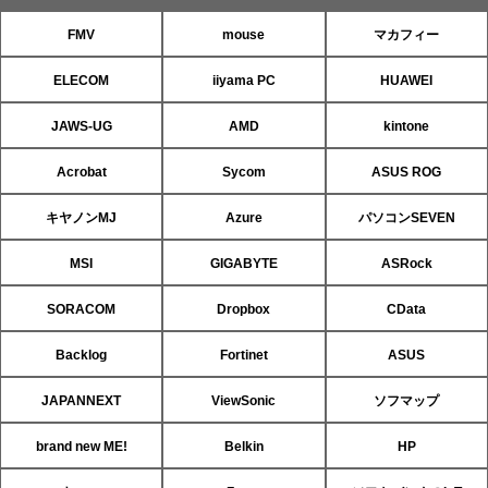
FMV
mouse
マカフィー
ELECOM
iiyama PC
HUAWEI
JAWS-UG
AMD
kintone
Acrobat
Sycom
ASUS ROG
キヤノンMJ
Azure
パソコンSEVEN
MSI
GIGABYTE
ASRock
SORACOM
Dropbox
CData
Backlog
Fortinet
ASUS
JAPANNEXT
ViewSonic
ソフマップ
brand new ME!
Belkin
HP