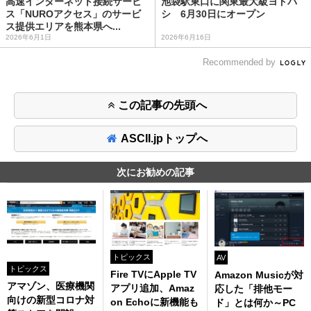
高速インターネット接続サービ
池袋駅東口に関東最大級ヨドバ
ス「NUROアクセス」のサービ
シ 6月30日にオープン
ス提供エリアを熊本県へ...
2026年6月1日
2026年6月16日
Recommended by
この記事の先頭へ
ASCII.jpトップへ
次にお勧めの記事
トピックス
AV
トピックス
Fire TVにApple TV
Amazon Musicが対
アマゾン、医療機関
アプリ追加、Amaz
応した「排他モー
向けの新型コロナ対
on Echoに新機能も
ド」とは何か～PC