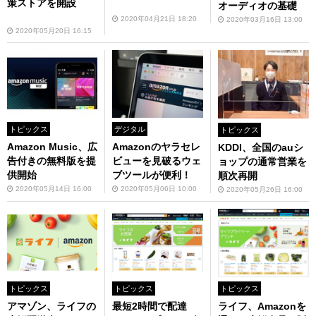
策ストアを開設
オーディオの基礎
2020年04月21日 18:20
2020年03月16日 13:00
2020年05月20日 16:15
トピックス
デジタル
トピックス
Amazon Music、広
Amazonのヤラセレ
KDDI、全国のauシ
告付きの無料版を提
ビューを見破るウェ
ョップの通常営業を
供開始
ブツールが便利！
順次再開
2020年05月14日 16:00
2020年05月06日 10:00
2020年05月26日 16:00
トピックス
トピックス
トピックス
ライフ、Amazonを
アマゾン、ライフの
最短2時間で配達