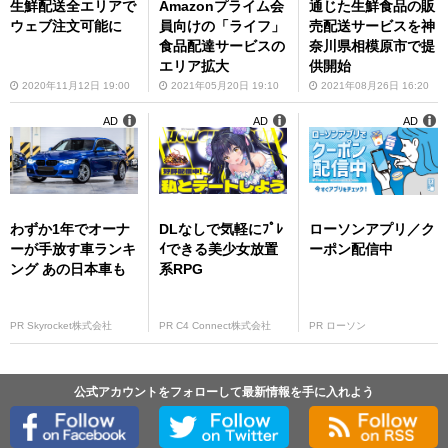
通じた生鮮食品の販
生鮮配送全エリアで
Amazonプライム会
売配送サービスを神
ウェブ注文可能に
員向けの「ライフ」
奈川県相模原市で提
食品配達サービスの
供開始
エリア拡大
2021年08月26日 16:20
2020年11月12日 19:00
2021年05月20日 19:10
AD
AD
AD
わずか1年でオーナ
DLなしで気軽にﾌﾟﾚ
ローソンアプリ／ク
ーが手放す車ランキ
ｲできる美少女放置
ーポン配信中
ング あの日本車も
系RPG
PR Skyrocket株式会社
PR C4 Connect株式会社
PR ローソン
公式アカウントをフォローして最新情報を手に入れよう