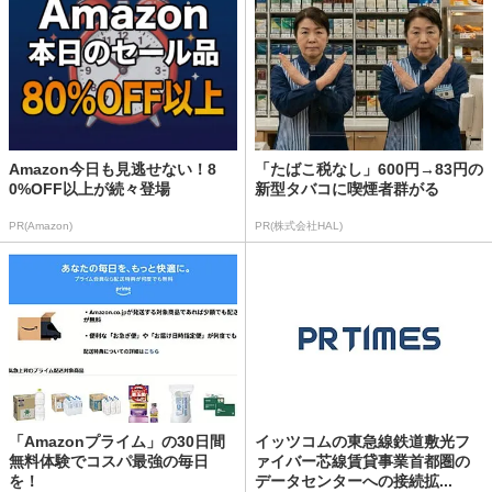
Amazon今日も見逃せない！8
「たばこ税なし」600円→83円の
0%OFF以上が続々登場
新型タバコに喫煙者群がる
PR(Amazon)
PR(株式会社HAL)
「Amazonプライム」の30日間
イッツコムの東急線鉄道敷光フ
無料体験でコスパ最強の毎日
ァイバー芯線賃貸事業首都圏の
を！
データセンターへの接続拡...