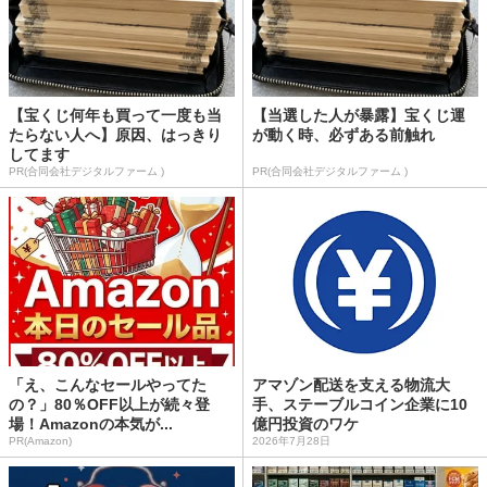
【宝くじ何年も買って一度も当
【当選した人が暴露】宝くじ運
たらない人へ】原因、はっきり
が動く時、必ずある前触れ
してます
PR(合同会社デジタルファーム )
PR(合同会社デジタルファーム )
「え、こんなセールやってた
アマゾン配送を支える物流大
の？」80％OFF以上が続々登
手、ステーブルコイン企業に10
場！Amazonの本気が...
億円投資のワケ
PR(Amazon)
2026年7月28日