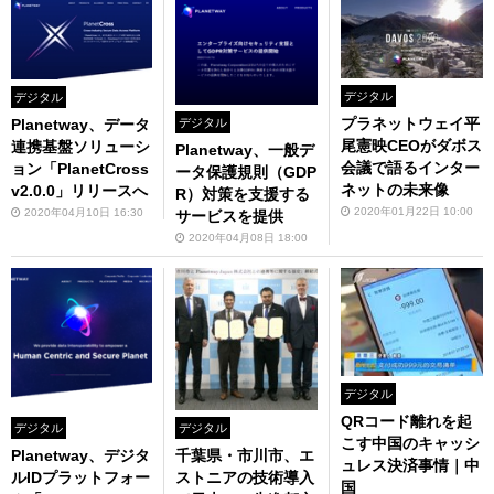
デジタル
デジタル
プラネットウェイ平
Planetway、データ
デジタル
尾憲映CEOがダボス
連携基盤ソリューシ
Planetway、一般デ
会議で語るインター
ョン「PlanetCross
ータ保護規則（GDP
ネットの未来像
v2.0.0」リリースへ
R）対策を支援する
2020年01月22日 10:00
2020年04月10日 16:30
サービスを提供
2020年04月08日 18:00
デジタル
QRコード離れを起
デジタル
デジタル
こす中国のキャッシ
Planetway、デジタ
千葉県・市川市、エ
ュレス決済事情｜中
ルIDプラットフォー
ストニアの技術導入
国