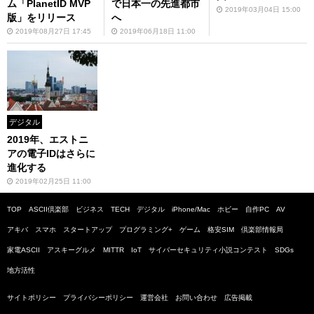
ム「PlanetID MVP
で日本一の先進都市
2019年03月04日 15:00
版」をリリース
へ
2019年08月27日 17:45
2019年06月18日 11:00
デジタル
2019年、エストニ
アの電子IDはさらに
進化する
2019年02月25日 11:00
TOP
ASCII倶楽部
ビジネス
TECH
デジタル
iPhone/Mac
ホビー
自作PC
AV
アキバ
スマホ
スタートアップ
プログラミング+
ゲーム
格安SIM
倶楽部情報局
家電ASCII
アスキーグルメ
MITTR
IoT
サイバーセキュリティ小説コンテスト
SDGs
地方活性
サイトポリシー
プライバシーポリシー
運営会社
お問い合わせ
広告掲載