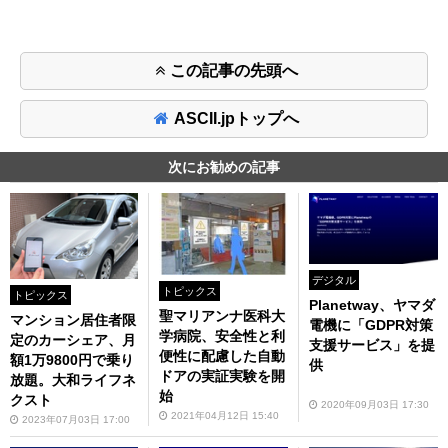
この記事の先頭へ
ASCII.jpトップへ
次にお勧めの記事
デジタル
トピックス
トピックス
Planetway、ヤマダ
聖マリアンナ医科大
マンション居住者限
電機に「GDPR対策
学病院、安全性と利
定のカーシェア、月
支援サービス」を提
便性に配慮した自動
額1万9800円で乗り
供
ドアの実証実験を開
放題。大和ライフネ
始
クスト
2020年09月03日 17:30
2021年04月12日 15:40
2023年07月03日 17:00