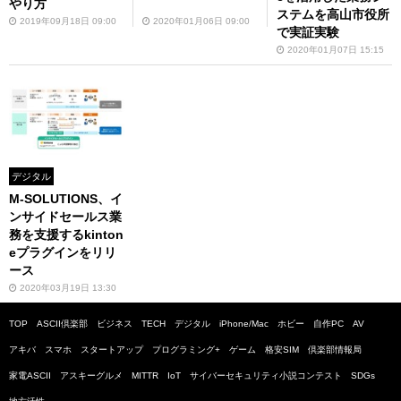
やり方
ステムを高山市役所
2019年09月18日 09:00
2020年01月06日 09:00
で実証実験
2020年01月07日 15:15
デジタル
M-SOLUTIONS、イ
ンサイドセールス業
務を支援するkinton
eプラグインをリリ
ース
2020年03月19日 13:30
TOP
ASCII倶楽部
ビジネス
TECH
デジタル
iPhone/Mac
ホビー
自作PC
AV
アキバ
スマホ
スタートアップ
プログラミング+
ゲーム
格安SIM
倶楽部情報局
家電ASCII
アスキーグルメ
MITTR
IoT
サイバーセキュリティ小説コンテスト
SDGs