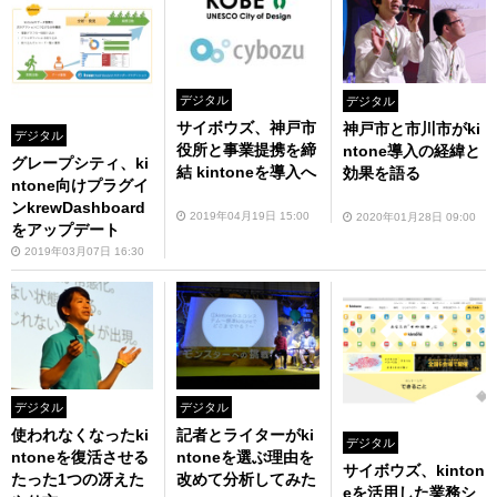
デジタル
デジタル
サイボウズ、神戸市
神戸市と市川市がki
デジタル
役所と事業提携を締
ntone導入の経緯と
グレープシティ、ki
結 kintoneを導入へ
効果を語る
ntone向けプラグイ
ンkrewDashboard
2019年04月19日 15:00
2020年01月28日 09:00
をアップデート
2019年03月07日 16:30
デジタル
デジタル
使われなくなったki
記者とライターがki
デジタル
ntoneを復活させる
ntoneを選ぶ理由を
サイボウズ、kinton
たった1つの冴えた
改めて分析してみた
eを活用した業務シ