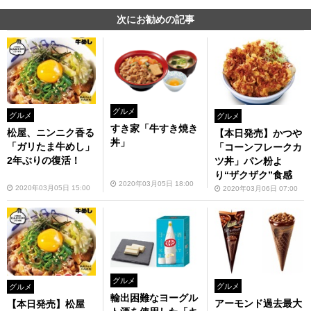
次にお勧めの記事
グルメ
グルメ
グルメ
すき家「牛すき焼き
松屋、ニンニク香る
【本日発売】かつや
丼」
「ガリたま牛めし」
「コーンフレークカ
2年ぶりの復活！
ツ丼」パン粉よ
り“ザクザク”食感
2020年03月05日 18:00
2020年03月05日 15:00
2020年03月06日 07:00
グルメ
グルメ
グルメ
輸出困難なヨーグル
アーモンド過去最大
【本日発売】松屋