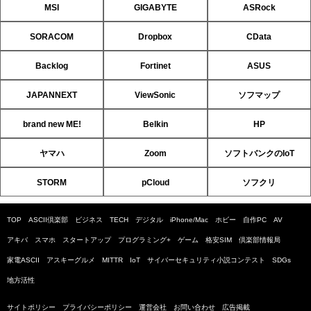
MSI
GIGABYTE
ASRock
SORACOM
Dropbox
CData
Backlog
Fortinet
ASUS
JAPANNEXT
ViewSonic
ソフマップ
brand new ME!
Belkin
HP
ヤマハ
Zoom
ソフトバンクのIoT
STORM
pCloud
ソフクリ
TOP
ASCII倶楽部
ビジネス
TECH
デジタル
iPhone/Mac
ホビー
自作PC
AV
アキバ
スマホ
スタートアップ
プログラミング+
ゲーム
格安SIM
倶楽部情報局
家電ASCII
アスキーグルメ
MITTR
IoT
サイバーセキュリティ小説コンテスト
SDGs
地方活性
サイトポリシー
プライバシーポリシー
運営会社
お問い合わせ
広告掲載