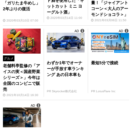
ト酒を使用した「キ
量！「ジャイアント
「ガリたま牛めし」
ットカット ミニ ヨ
コーン＜大人のアー
2年ぶりの復活
ーグルト酒」
モンドショコラ＞」
2020年03月14日 11:00
2021年03月06日 11:50
2020年03月10日 07:00
AD
AD
グルメ
わずか1年でオーナ
最短5分で接続
老舗料亭監修の「ア
ーが手放す車ランキ
イスの実＜国産野菜
ング あの日本車も
シリーズ＞」今年は
全国のコンビニで販
売
PR Skyrocket株式会社
PR LotusFlare Inc
2021年10月14日 16:30
AD