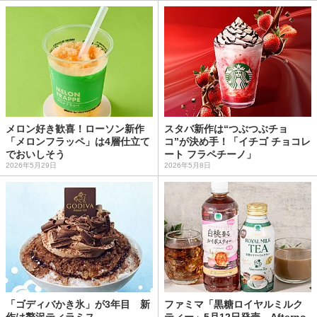
メロン好き歓喜！ローソン新作
スタバ新作は“つぶつぶチョ
「メロンフラッペ」は4層仕立て
コ”が決め手！「イチゴ チョコレ
でおいしそう
ート フラペチーノ」
2026年5月29日
2026年5月8日
「ゴディバかき氷」が3年目 新
ファミマ「黒糖ロイヤルミルク
作は贅沢ティラミス
ティー」5月12日発売。Afterno