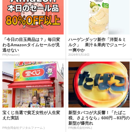
「今日の目玉商品は？」毎日変
ハーゲンダッツ新作「洋梨＆ミ
わるAmazonタイムセールが見
ルク」 果汁＆果肉でジューシ
逃せない
ー爽やか
PR(Amazon)
2026年5月19日
宝くじ当選で貧乏女性が人生変
新型タバコが大反響！「たばこ
えた実話
税、さようなら」600円→83円の
新型が爆売れ
PR(合同会社デジタルファーム )
PR(株式会社HAL)