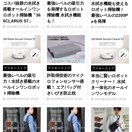
コスパ抜群の水拭き
最強レベルの吸引力
水拭き機能も使える
搭載オールインワン
を発揮するロボット
ロボット掃除機！
ロボット掃除機「36
掃除機 水拭き機能
最強レベルの2200P
0CLARUS S7」
も！
aを発揮
2020年02月25日 18:00
2020年02月27日 21:00
2020年02月29日 21:00
アスキーストア
アスキーストア
アスキーストア
最強レベルの吸引
許取得技術のマイク
本当に賢いロボット
力！水拭き搭載のオ
ロフォンセンサー搭
クリーナー！ 水拭
ールインワンロボッ
載！ エアバッグ付
き一体化のオールイ
ト掃除機
きいびき防止枕
ンワンモデル
2020年03月01日 10:00
2020年03月12日 23:00
2020年03月28日 18:00