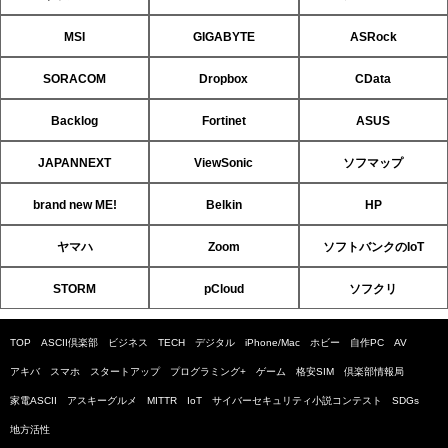
MSI
GIGABYTE
ASRock
SORACOM
Dropbox
CData
Backlog
Fortinet
ASUS
JAPANNEXT
ViewSonic
ソフマップ
brand new ME!
Belkin
HP
ヤマハ
Zoom
ソフトバンクのIoT
STORM
pCloud
ソフクリ
TOP
ASCII倶楽部
ビジネス
TECH
デジタル
iPhone/Mac
ホビー
自作PC
AV
アキバ
スマホ
スタートアップ
プログラミング+
ゲーム
格安SIM
倶楽部情報局
家電ASCII
アスキーグルメ
MITTR
IoT
サイバーセキュリティ小説コンテスト
SDGs
地方活性