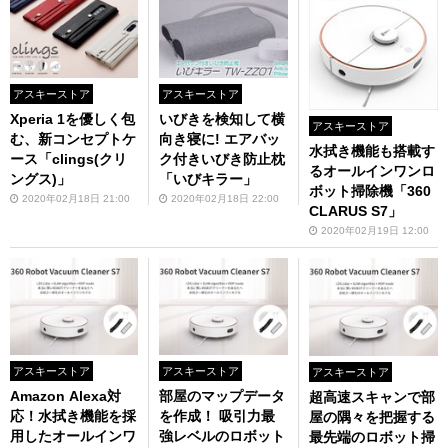
アスキーストア
アスキーストア
Xperia 1を優しく包
いびきを検知して横
アスキーストア
む、新コンセプトケ
向き寝に! エアバッ
水拭き機能も搭載す
ース「clings(クリ
ク付きいびき防止枕
るオールインワンロ
ングス)」
「いびキラー」
ボット掃除機「360
2020年02月18日 21:00
2020年02月18日 22:00
CLARUS S7」
2020年02月19日 12:00
アスキーストア
アスキーストア
アスキーストア
Amazon Alexa対
部屋のマップデータ
超高速スキャンで部
応！水拭き機能を採
を作成！ 吸引力最
屋の隅々を把握する
用したオールインワ
強レベルのロボット
最先端のロボット掃