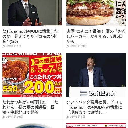
なぜahamoは40GBに増量した
肉厚×にんにく醤油！ 夏の「おろ
のか 見えてきたドコモの“本
しバーガー」がそそる。8月5日
音” (1/5)
から
2026年8月6日
2026年7月30日
たれかつ丼が200円引き！ 「た
ソフトバンク宮川社長、ドコモ
れとん」初の夏の感謝祭、新
「ahamo」の40GBへの増量に
橋・中野北口で開催
「現時点では追従し...
2026年7月30日
2026年8月4日