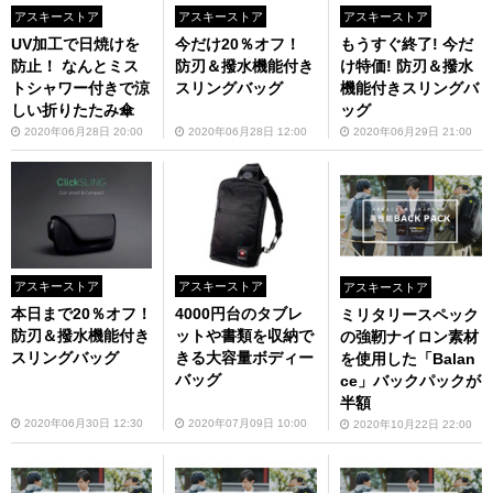
アスキーストア
アスキーストア
アスキーストア
UV加工で日焼けを
今だけ20％オフ！
もうすぐ終了! 今だ
防止！ なんとミス
防刃＆撥水機能付き
け特価! 防刃＆撥水
トシャワー付きで涼
スリングバッグ
機能付きスリングバ
しい折りたたみ傘
ッグ
2020年06月28日 20:00
2020年06月28日 12:00
2020年06月29日 21:00
アスキーストア
アスキーストア
アスキーストア
本日まで20％オフ！
4000円台のタブレ
ミリタリースペック
防刃＆撥水機能付き
ットや書類を収納で
の強靭ナイロン素材
スリングバッグ
きる大容量ボディー
を使用した「Balan
バッグ
ce」バックパックが
半額
2020年06月30日 12:30
2020年07月09日 10:00
2020年10月22日 22:00