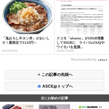
「鬼おろし牛タン丼」がおいし
ドコモ「ahamo」が10GB増量
そ！夏限定で1110円～
して40GBに ライバルのUQや
ワイモバを意識...
2026年8月5日
2026年7月29日
Recommended by
この記事の先頭へ
ASCII.jpトップへ
次にお勧めの記事