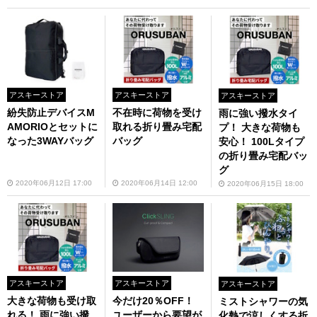
アスキーストア
アスキーストア
アスキーストア
紛失防止デバイスM
不在時に荷物を受け
雨に強い撥水タイ
AMORIOとセットに
取れる折り畳み宅配
プ！ 大きな荷物も
なった3WAYバッグ
バッグ
安心！ 100Lタイプ
の折り畳み宅配バッ
グ
2020年06月12日 17:00
2020年06月14日 12:00
2020年06月15日 18:00
アスキーストア
アスキーストア
アスキーストア
大きな荷物も受け取
今だけ20％OFF！
ミストシャワーの気
れる！ 雨に強い撥
ユーザーから要望が
化熱で涼しくする折