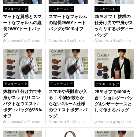
アスキーストア
アスキーストア
アスキーストア
マットな質感とスマ
スマートなフォルム
25％オフ！ 抜群の
ートなフォルムの縦
の縦長2WAYトート
仕分け力で中身がス
長2WAYトートバッ
バッグが30％オフ
ッキリするボディー
グ
バッグ
2020年04月17日 12:00
2020年04月18日 15:00
2020年04月24日 10:00
アスキーストア
アスキーストア
アスキーストア
抜群の仕分け力で中
スマホや長財布が入
25％オフで4000円
身がスッキリ! コン
る！ 小物が散らか
台！ショルダーバッ
パクトなウエスト/
らない2ルーム仕様
グ&シザーケースと
ボディバッグが25％
のウエストボディバ
して使えるバッグ
オフ
ッグ
2020年04月25日 10:00
2020年04月27日 17:00
2020年04月28日 10:00