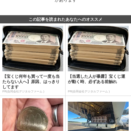
この記事を読まれたあなたへのオススメ
【宝くじ何年も買って一度も当
【当選した人が暴露】宝くじ運
たらない人へ】原因、はっきり
が動く時、必ずある前触れ
してます
PR(合同会社デジタルファーム )
PR(合同会社デジタルファーム )