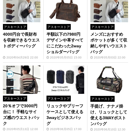
アスキーストア
アスキーストア
アスキーストア
4000円台で長財布
半額以下の7980円
メンズにおすすめ
を収納できるウエス
デザインや革すべて
ポケットが多くて収
トボディーバッグ
にこだわった2way
納しやすいウエスト
ショルダーバッグ
バッグ
2020年04月29日 22:00
2020年05月05日 15:00
2020年05月03日 22:00
アスキーストア
アスキーストア
アスキーストア
20％オフで3000円
リュックやブリーフ
手提げ、ナナメ掛
台に！ 手軽なサイ
ケースとして使える
け、リュックとして
ズ感のウエストバッ
3wayビジネスバッ
使える3WAYボスト
ク
グ
ンバッグ
2020年05月13日 12:00
2020年06月05日 17:00
2020年06月10日 12:30