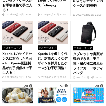
コンセプトケースが
1を優しく包むケー
のようなデザインの
お手頃価格で手に入
ス「clings」
ケースが1500円！
る！
2022年02月17日 18:00
2022年02月21日 22:00
2022年02月22日 21:00
アスキーストア
アスキーストア
アスキーストア
Xperia 1のサイドセ
Xperia 1を優しく包
タブレットや書類が
ンスに対応したMad
む、封筒のようなデ
収納できる、実用
e for Xperia認証製
ザインを採用したケ
性・耐久性に優れた
品がお手頃価格で手
ースがお手頃価格！
ライフガードボディ
に入る！
バッグ
2022年02月24日 17:00
2022年03月17日 20:00
2023年07月23日 20:00
AD
AD
AD