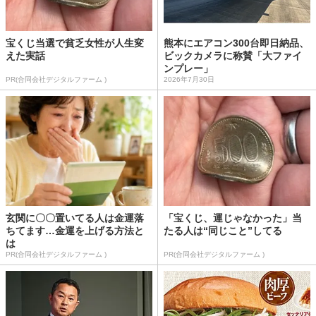
宝くじ当選で貧乏女性が人生変
熊本にエアコン300台即日納品、
えた実話
ビックカメラに称賛「大ファイ
ンプレー」
PR(合同会社デジタルファーム )
2026年7月30日
玄関に〇〇置いてる人は金運落
「宝くじ、運じゃなかった」当
ちてます…金運を上げる方法と
たる人は“同じこと”してる
は
PR(合同会社デジタルファーム )
PR(合同会社デジタルファーム )