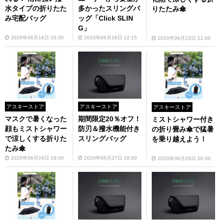
水タイプの折りたた
多かったスリングバ
りたたみ傘
み宅配バッグ
ッグ「Click SLIN
G」
2020年06月16日 20:30
2020年06月18日 12:15
2020年06月23日 21:00
アスキーストア
アスキーストア
アスキーストア
マスクで暑くなった
期間限定20％オフ！
ミストシャワー付き
顔もミストシャワー
防刃＆撥水機能付き
の折り畳み傘で猛暑
で涼しくする折りた
スリングバッグ
を乗り越えよう！
たみ傘
2020年06月24日 19:00
2020年06月27日 18:00
2020年06月26日 20:30