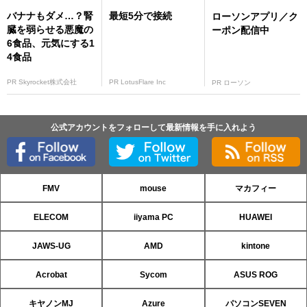
バナナもダメ…？腎
最短5分で接続
ローソンアプリ／ク
臓を弱らせる悪魔の
ーポン配信中
6食品、元気にする1
4食品
PR Skyrocket株式会社
PR LotusFlare Inc
PR ローソン
公式アカウントをフォローして最新情報を手に入れよう
FMV
mouse
マカフィー
ELECOM
iiyama PC
HUAWEI
JAWS-UG
AMD
kintone
Acrobat
Sycom
ASUS ROG
キヤノンMJ
Azure
パソコンSEVEN