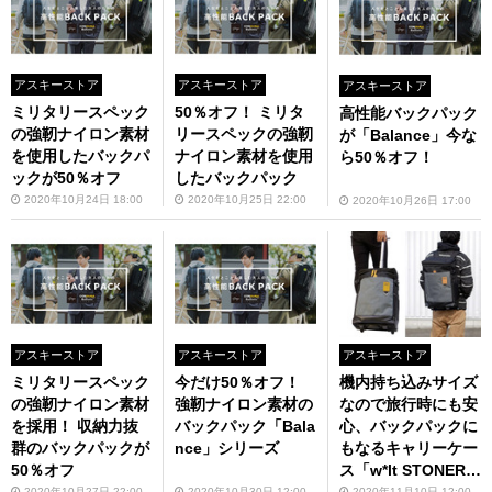
アスキーストア
アスキーストア
アスキーストア
ミリタリースペック
50％オフ！ ミリタ
高性能バックパック
の強靭ナイロン素材
リースペックの強靭
が「Balance」今な
を使用したバックパ
ナイロン素材を使用
ら50％オフ！
ックが50％オフ
したバックパック
2020年10月24日 18:00
2020年10月25日 22:00
2020年10月26日 17:00
アスキーストア
アスキーストア
アスキーストア
機内持ち込みサイズ
ミリタリースペック
今だけ50％オフ！
なので旅行時にも安
の強靭ナイロン素材
強靭ナイロン素材の
心、バックパックに
を採用！ 収納力抜
バックパック「Bala
もなるキャリーケー
群のバックパックが
nce」シリーズ
ス「w*lt STONER 2
50％オフ
WAYリュックキャリ
2020年11月10日 12:00
2020年10月27日 22:00
2020年10月30日 12:00