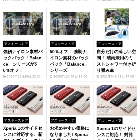
ー21L」が7590円
アスキーストア
アスキーストア
アスキーストア
強靭ナイロン素材バ
50％オフ！ 強靭ナ
自分だけの涼しい空
ックパック「Balan
イロン素材のバック
間！ 晴雨兼用のミ
ce」シリーズが5
パック「Balance」
ストシャワー付き折
0％オフ！
シリーズ
り畳み傘
2020年11月29日 22:00
2020年12月07日 17:00
2021年04月23日 17:00
アスキーストア
アスキーストア
アスキーストア
Xperia 1のサイドセ
お求めやすい価格に
Xperia 1のサイドセ
ンスに対応する、新
なりました! Xperia
ンスに対応！ 封筒