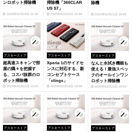
ンロボット掃除機
掃除機「360CLAR
除機
US S7」
2020年02月19日 21:30
2020年02月20日 22:00
2020年02月21日 18:00
アスキーストア
アスキーストア
アスキーストア
超高速スキャンで部
Xperia 1のサイドセ
なんと水拭き機能も
屋の隅々を把握す
ンスに対応する、新
使える！最強スペッ
る、コスパ抜群のロ
コンセプトケース
クのオールインワン
ボット掃除機
「clings」
ロボット掃除機
2020年02月22日 12:00
2020年02月24日 18:00
2020年02月23日 19:00
アスキーストア
アスキーストア
アスキーストア