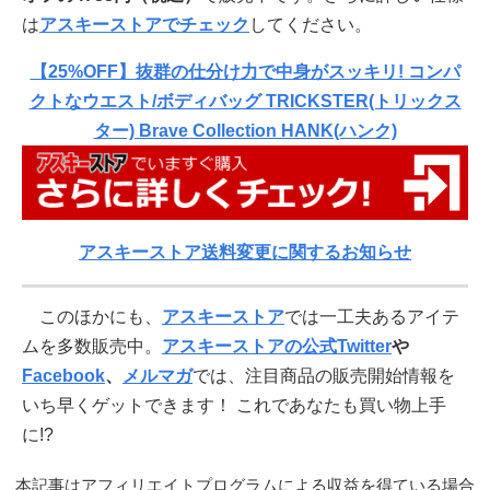
は
アスキーストアでチェック
してください。
【25%OFF】抜群の仕分け力で中身がスッキリ! コンパ
クトなウエスト/ボディバッグ TRICKSTER(トリックス
ター) Brave Collection HANK(ハンク)
アスキーストア送料変更に関するお知らせ
このほかにも、
アスキーストア
では一工夫あるアイテ
ムを多数販売中。
アスキーストアの公式Twitter
や
Facebook
、
メルマガ
では、注目商品の販売開始情報を
いち早くゲットできます！ これであなたも買い物上手
に!?
本記事はアフィリエイトプログラムによる収益を得ている場合