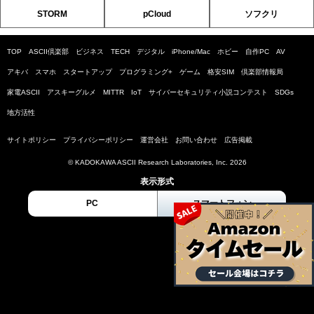
STORM
pCloud
ソフクリ
TOP
ASCII倶楽部
ビジネス
TECH
デジタル
iPhone/Mac
ホビー
自作PC
AV
アキバ
スマホ
スタートアップ
プログラミング+
ゲーム
格安SIM
倶楽部情報局
家電ASCII
アスキーグルメ
MITTR
IoT
サイバーセキュリティ小説コンテスト
SDGs
地方活性
サイトポリシー
プライバシーポリシー
運営会社
お問い合わせ
広告掲載
© KADOKAWA ASCII Research Laboratories, Inc. 2026
表示形式
PC
スマートフォン