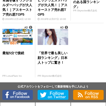
常識を覆すワンショ
ビッグウエストバッ
のある国ランキン
ルダーバッグが大人
グが大人気！｜アス
グ」
気！｜アスキースト
キーストア売れ筋T
PR Skyrocket株式会社
ア売れ筋TOP5
OP5
2019年12月14日 12:00
2019年12月07日 10:00
AD
AD
最短5分で接続
「世界で最も美しい
顔ランキング」日本
人トップに驚き！
PR LotusFlare Inc
PR Skyrocket株式会社
公式アカウントをフォローして最新情報を手に入れよう