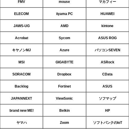
FMV
mouse
マカフィー
ELECOM
iiyama PC
HUAWEI
JAWS-UG
AMD
kintone
Acrobat
Sycom
ASUS ROG
キヤノンMJ
Azure
パソコンSEVEN
MSI
GIGABYTE
ASRock
SORACOM
Dropbox
CData
Backlog
Fortinet
ASUS
JAPANNEXT
ViewSonic
ソフマップ
brand new ME!
Belkin
HP
ヤマハ
Zoom
ソフトバンクのIoT