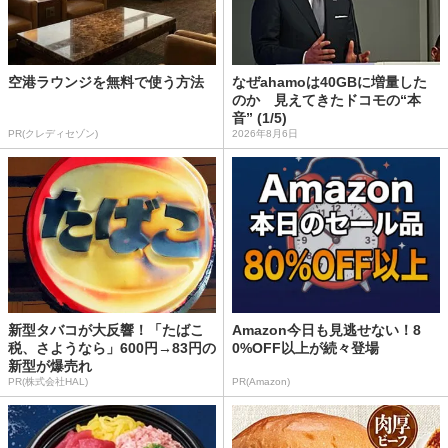
空港ラウンジを無料で使う方法
なぜahamoは40GBに増量した
のか 見えてきたドコモの“本
音” (1/5)
PR(クレディセゾン)
2026年8月6日
新型タバコが大反響！「たばこ
Amazon今日も見逃せない！8
税、さようなら」600円→83円の
0%OFF以上が続々登場
新型が爆売れ
PR(株式会社HAL)
PR(Amazon)