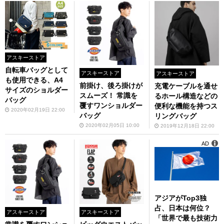
アスキーストア
自転車バッグとして
アスキーストア
アスキーストア
も使用できる、A4
前掛け、後ろ掛けが
充電ケーブルを通せ
サイズのショルダー
スムーズ！ 常識を
るホール構造などの
バッグ
覆すワンショルダー
便利な機能を持つス
2020年02月19日 22:00
バッグ
リングバッグ
2020年02月05日 10:00
2019年12月18日 22:00
AD
アジアがTop3独
占、日本は何位？
アスキーストア
アスキーストア
「世界で最も技術力