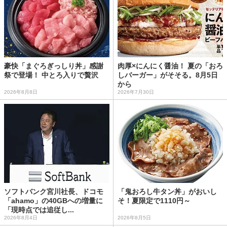
豪快「まぐろぎっしり丼」感謝
肉厚×にんにく醤油！ 夏の「おろ
祭で登場！ 中とろ入りで贅沢
しバーガー」がそそる。8月5日
から
2026年8月8日
2026年7月30日
ソフトバンク宮川社長、ドコモ
「鬼おろし牛タン丼」がおいし
「ahamo」の40GBへの増量に
そ！夏限定で1110円～
「現時点では追従し...
2026年8月4日
2026年8月5日