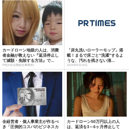
カードローン地獄の人は、消費
「床丸洗いローラーモップ」搭
者金融が教えない『返済停止し
載！まるで床ごと“洗濯”するよ
て減額・免除する方法』で...
うな、汚れを残さない清...
PR(渋谷法務総合事務所)
2026年6月19日
全経営者・個人事業主が作るべ
カードローン50万円以上の人
き「圧倒的コスパのビジネスカ
は、返済を3～6ヶ月停止して