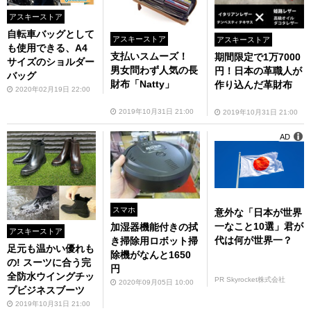
アスキーストア
自転車バッグとして
アスキーストア
アスキーストア
も使用できる、A4
支払いスムーズ！
期間限定で1万7000
サイズのショルダー
男女問わず人気の長
円！日本の革職人が
バッグ
財布「Natty」
作り込んだ革財布
2020年02月19日 22:00
2019年10月31日 21:00
2019年10月31日 21:00
AD
スマホ
意外な「日本が世界
一なこと10選」君が
加湿器機能付きの拭
アスキーストア
代は何が世界一？
き掃除用ロボット掃
足元も温かい優れも
除機がなんと1650
の! スーツに合う完
円
全防水ウイングチッ
PR Skyrocket株式会社
2020年09月05日 10:00
プビジネスブーツ
2019年10月31日 21:00