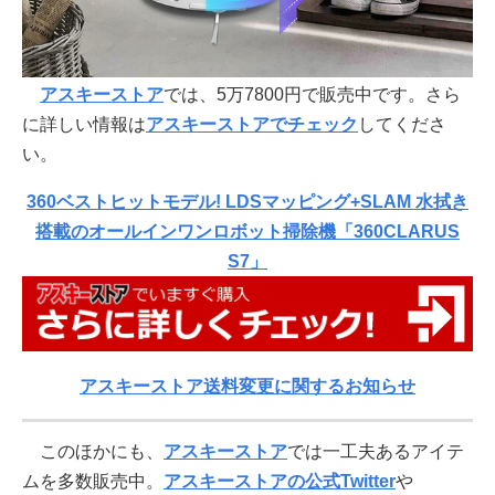
アスキーストア
では、5万7800円で販売中です。さら
に詳しい情報は
アスキーストアでチェック
してくださ
い。
360ベストヒットモデル! LDSマッピング+SLAM 水拭き
搭載のオールインワンロボット掃除機「360CLARUS
S7」
アスキーストア送料変更に関するお知らせ
このほかにも、
アスキーストア
では一工夫あるアイテ
ムを多数販売中。
アスキーストアの公式Twitter
や