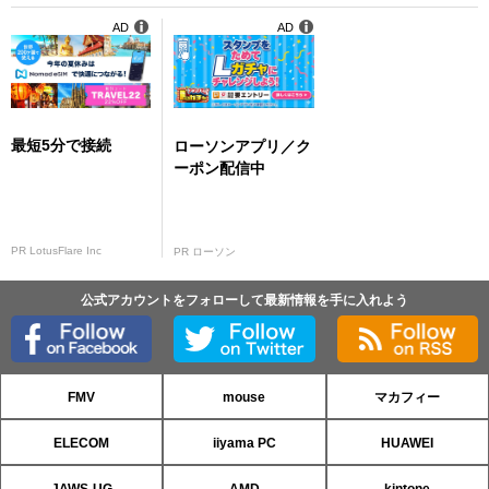
AD
AD
最短5分で接続
ローソンアプリ／ク
ーポン配信中
PR LotusFlare Inc
PR ローソン
公式アカウントをフォローして最新情報を手に入れよう
FMV
mouse
マカフィー
ELECOM
iiyama PC
HUAWEI
JAWS-UG
AMD
kintone