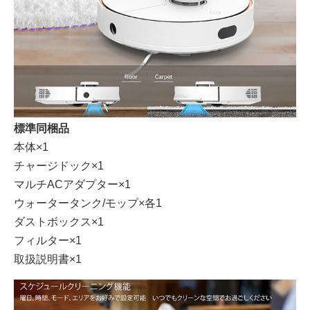
標準同梱品
本体×1
チャージドック×1
マルチACアダプター×1
ウォータータンク/モップ×各1
ダストボックス×1
フィルター×1
取扱説明書×1