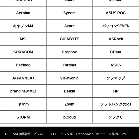
Acrobat
Sycom
ASUS ROG
キヤノンMJ
Azure
パソコンSEVEN
MSI
GIGABYTE
ASRock
SORACOM
Dropbox
CData
Backlog
Fortinet
ASUS
JAPANNEXT
ViewSonic
ソフマップ
brand new ME!
Belkin
HP
ヤマハ
Zoom
ソフトバンクのIoT
STORM
pCloud
ソフクリ
TOP
ASCII倶楽部
ビジネス
TECH
デジタル
iPhone/Mac
ホビー
自作PC
AV