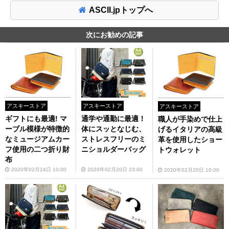
ASCII.jpトップへ
次にお勧めの記事
アスキーストア
アスキーストア
アスキーストア
ギフトにも最適! マ
通学や通勤に最適！
職人が手染めで仕上
ーブル模様が特徴的
体にスッとなじむ、
げるイタリアの高級
なミュージアムカー
ストレスフリーのミ
革を使用したショー
フ使用の二つ折り財
ニショルダーバッグ
トウォレット
布
2020年02月24日 10:00
2020年02月20日 23:00
2020年02月20日 10:00