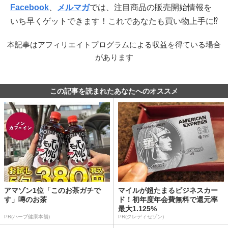
Facebook
、
メルマガ
では、注目商品の販売開始情報を
いち早くゲットできます！これであなたも買い物上手に⁉
本記事はアフィリエイトプログラムによる収益を得ている場合
があります
この記事を読まれたあなたへのオススメ
アマゾン1位「このお茶ガチで
マイルが超たまるビジネスカー
す」噂のお茶
ド！初年度年会費無料で還元率
最大1.125%
PR(ハーブ健康本舗)
PR(クレディセゾン)