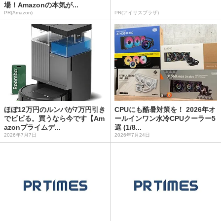
場！Amazonの本気が...
PR(Amazon)
PR(アイリスプラザ)
ほぼ12万円のルンバが7万円引き
CPUにも酷暑対策を！ 2026年オ
でビビる。買うなら今です【Am
ールインワン水冷CPUクーラー5
azonプライムデ...
選 (1/8...
2026年7月7日
2026年7月24日