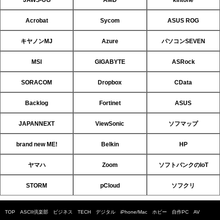
Acrobat
Sycom
ASUS ROG
キヤノンMJ
Azure
パソコンSEVEN
MSI
GIGABYTE
ASRock
SORACOM
Dropbox
CData
Backlog
Fortinet
ASUS
JAPANNEXT
ViewSonic
ソフマップ
brand new ME!
Belkin
HP
ヤマハ
Zoom
ソフトバンクのIoT
STORM
pCloud
ソフクリ
TOP
ASCII倶楽部
ビジネス
TECH
デジタル
iPhone/Mac
ホビー
自作PC
AV