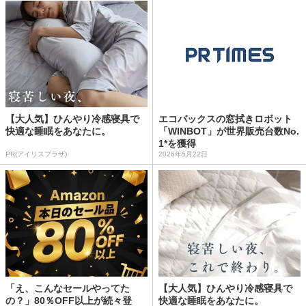
【大人気】ひんやり冷感寝具で
エコバックスの窓拭きロボット
快適な睡眠をあなたに。
「WINBOT」が世界販売台数No.
1*を獲得
PR(アイリスプラザ)
2026年5月22日
「え、こんなセールやってた
【大人気】ひんやり冷感寝具で
の？」80％OFF以上が続々登
快適な睡眠をあなたに。