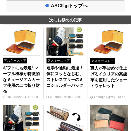
ASCII.jpトップへ
次にお勧めの記事
アスキーストア
アスキーストア
アスキーストア
ギフトにも最適! マ
通学や通勤に最適！
職人が手染めで仕上
ーブル模様が特徴的
体にスッとなじむ、
げるイタリアの高級
なミュージアムカー
ストレスフリーのミ
革を使用したショー
フ使用の二つ折り財
ニショルダーバッグ
トウォレット
布
2020年02月24日 10:00
2020年02月20日 23:00
2020年02月20日 10:00