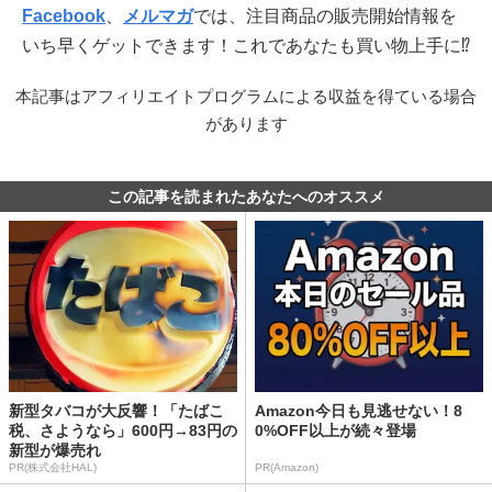
Facebook
、
メルマガ
では、注目商品の販売開始情報を
いち早くゲットできます！これであなたも買い物上手に⁉
本記事はアフィリエイトプログラムによる収益を得ている場合
があります
この記事を読まれたあなたへのオススメ
新型タバコが大反響！「たばこ
Amazon今日も見逃せない！8
税、さようなら」600円→83円の
0%OFF以上が続々登場
新型が爆売れ
PR(株式会社HAL)
PR(Amazon)