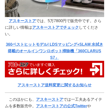
アスキーストア
では、5万7800円で販売中です。さら
に詳しい情報は
アスキーストアでチェック
してくださ
い。
360ベストヒットモデル! LDSマッピング+SLAM 水拭き
搭載のオールインワンロボット掃除機「360CLARUS
S7」
アスキーストア送料変更に関するお知らせ
このほかにも、
アスキーストア
では一工夫あるアイテ
ムを多数販売中。
アスキーストアの公式Twitter
や