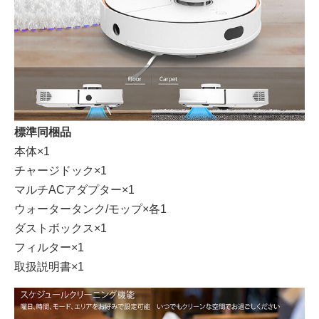
標準同梱品
本体×1
チャージドック×1
マルチACアダプター×1
ウォータータンク/モップ×各1
ダストボックス×1
フィルター×1
取扱説明書×1