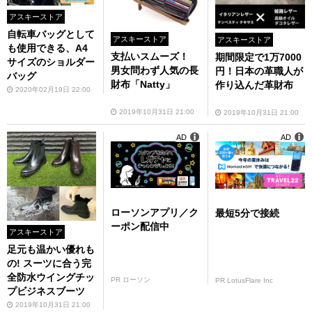
アスキーストア
自転車バッグとして
アスキーストア
アスキーストア
も使用できる、A4
支払いスムーズ！
期間限定で1万7000
サイズのショルダー
男女問わず人気の長
円！日本の革職人が
バッグ
財布「Natty」
作り込んだ革財布
2020年02月19日 22:00
2019年10月31日 21:00
2019年10月31日 21:00
AD
AD
ローソンアプリ／ク
最短5分で接続
ーポン配信中
アスキーストア
足元も温かい優れも
の! スーツに合う完
全防水ウイングチッ
PR ローソン
PR LotusFlare Inc
プビジネスブーツ
2019年10月31日 21:00