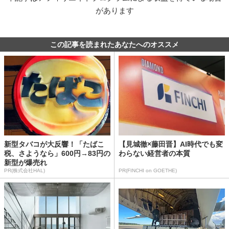
があります
この記事を読まれたあなたへのオススメ
新型タバコが大反響！「たばこ
【見城徹×藤田晋】AI時代でも変
税、さようなら」600円→83円の
わらない経営者の本質
新型が爆売れ
PR(株式会社HAL)
PR(FINCHI on GOETHE)