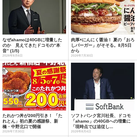
なぜahamoは40GBに増量した
肉厚×にんにく醤油！ 夏の「おろ
のか 見えてきたドコモの“本
しバーガー」がそそる。8月5日
音” (1/5)
から
2026年8月6日
2026年7月30日
たれかつ丼が200円引き！ 「た
ソフトバンク宮川社長、ドコモ
れとん」初の夏の感謝祭、新
「ahamo」の40GBへの増量に
橋・中野北口で開催
「現時点では追従し...
2026年7月30日
2026年8月4日