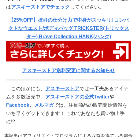
は
アスキーストアでチェック
してください。
【25%OFF】抜群の仕分け力で中身がスッキリ! コンパ
クトなウエスト/ボディバッグ TRICKSTER(トリックス
ター) Brave Collection HANK(ハンク)
アスキーストア送料変更に関するお知らせ
このほかにも、
アスキーストア
では一工夫あるアイテ
ムを多数販売中。
アスキーストアの公式Twitter
や
Facebook
、
メルマガ
では、注目商品の販売開始情報を
いち早くゲットできます！ これであなたも買い物上手
に!?
本記事はアフィリエイトプログラムによる収益を得ている場合