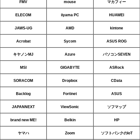
FMV
mouse
マカフィー
ELECOM
iiyama PC
HUAWEI
JAWS-UG
AMD
kintone
Acrobat
Sycom
ASUS ROG
キヤノンMJ
Azure
パソコンSEVEN
MSI
GIGABYTE
ASRock
SORACOM
Dropbox
CData
Backlog
Fortinet
ASUS
JAPANNEXT
ViewSonic
ソフマップ
brand new ME!
Belkin
HP
ヤマハ
Zoom
ソフトバンクのIoT