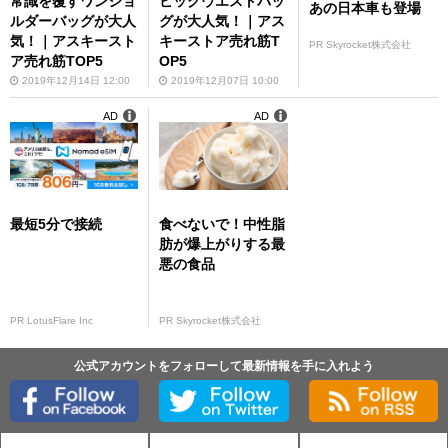
常識を覆すワンショ
ビッグウエストバッ
あの日本車も登場
ルダーバッグが大人
グが大人気！｜アス
気！｜アスキースト
キーストア売れ筋T
PR Skyrocket株式会社
ア売れ筋TOP5
OP5
2019年12月14日 12:00
2019年12月07日 10:00
AD
AD
最短5分で接続
食べないで！中性脂
肪が爆上がりする最
悪の食品
PR LotusFlare Inc
PR Skyrocket株式会社
公式アカウントをフォローして最新情報を手に入れよう