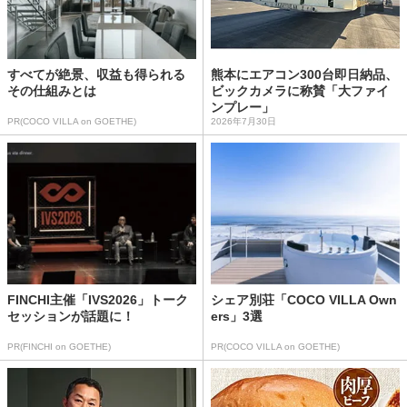
すべてが絶景、収益も得られる
熊本にエアコン300台即日納品、
その仕組みとは
ビックカメラに称賛「大ファイ
ンプレー」
PR(COCO VILLA on GOETHE)
2026年7月30日
FINCHI主催「IVS2026」トーク
シェア別荘「COCO VILLA Own
セッションが話題に！
ers」3選
PR(FINCHI on GOETHE)
PR(COCO VILLA on GOETHE)