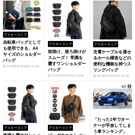
アスキーストア
自転車バッグとして
アスキーストア
アスキーストア
も使用できる、A4
前掛け、後ろ掛けが
充電ケーブルを通せ
サイズのショルダー
スムーズ！ 常識を
るホール構造などの
バッグ
覆すワンショルダー
便利な機能を持つス
2020年02月19日 22:00
バッグ
リングバッグ
2020年02月05日 10:00
2019年12月18日 22:00
AD
「たった1年でオー
ナーが手放してしま
アスキーストア
アスキーストア
う車ランキング」