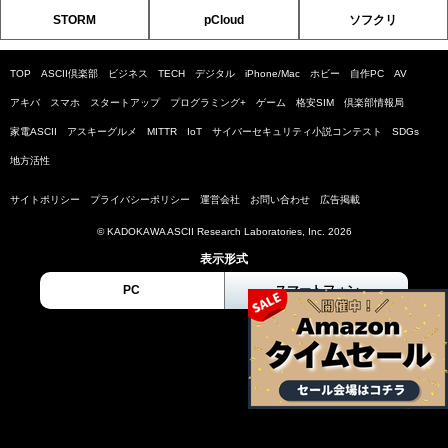
STORM
pCloud
ソフクリ
TOP
ASCII倶楽部
ビジネス
TECH
デジタル
iPhone/Mac
ホビー
自作PC
AV
アキバ
スマホ
スタートアップ
プログラミング+
ゲーム
格安SIM
倶楽部情報局
家電ASCII
アスキーグルメ
MITTR
IoT
サイバーセキュリティ小説コンテスト
SDGs
地方活性
サイトポリシー
プライバシーポリシー
運営会社
お問い合わせ
広告掲載
© KADOKAWA ASCII Research Laboratories, Inc. 2026
表示形式
PC
スマートフォン