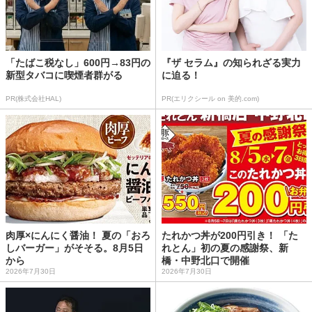
「たばこ税なし」600円→83円の
『ザ セラム』の知られざる実力
新型タバコに喫煙者群がる
に迫る！
PR(株式会社HAL)
PR(エリクシール on 美的.com)
肉厚×にんにく醤油！ 夏の「おろ
たれかつ丼が200円引き！ 「た
しバーガー」がそそる。8月5日
れとん」初の夏の感謝祭、新
から
橋・中野北口で開催
2026年7月30日
2026年7月30日