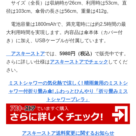
サイズ（全長）は収納時が26cm、利用時は53cm。直
径は103cm。傘骨の長さは56cm。重量は412g。
電池容量は1800mAhで、満充電時には約2.5時間の最
大利用時間を実現します。内容品は傘本体（カバー付
き）に加え、USBケーブルが付属しています。
アスキーストア
では、
5980円
（税込）
で販売中です。
さらに詳しい仕様は
アスキーストアでチェック
してくだ
さい。
ミストシャワーの気化熱で涼しく! 晴雨兼用のミストシ
ャワー付折り畳み傘! ふわっとひんやり「折り畳みミス
トシャワーブレラ」
アスキーストア送料変更に関するお知らせ