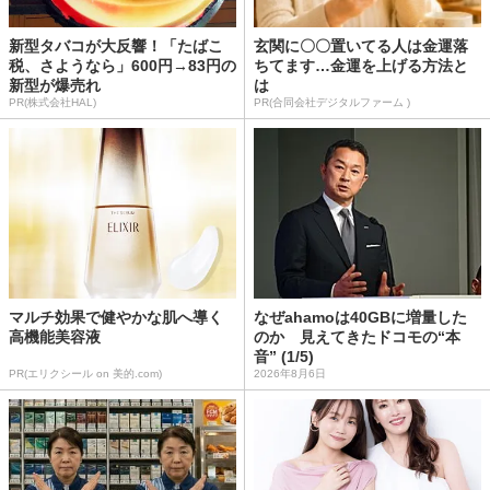
新型タバコが大反響！「たばこ
玄関に〇〇置いてる人は金運落
税、さようなら」600円→83円の
ちてます…金運を上げる方法と
新型が爆売れ
は
PR(株式会社HAL)
PR(合同会社デジタルファーム )
マルチ効果で健やかな肌へ導く
なぜahamoは40GBに増量した
高機能美容液
のか 見えてきたドコモの“本
音” (1/5)
PR(エリクシール on 美的.com)
2026年8月6日