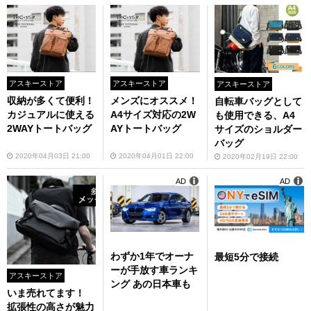
アスキーストア
アスキーストア
アスキーストア
収納が多くて便利！
メンズにオススメ！
自転車バッグとして
カジュアルに使える
A4サイズ対応の2W
も使用できる、A4
2WAYトートバッグ
AYトートバッグ
サイズのショルダー
バッグ
2020年04月03日 21:00
2020年04月01日 22:00
2020年02月19日 22:00
AD
AD
わずか1年でオーナ
最短5分で接続
ーが手放す車ランキ
アスキーストア
ング あの日本車も
いま売れてます！
拡張性の高さが魅力