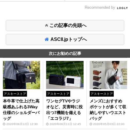
Recommended by
この記事の先頭へ
ASCII.jpトップへ
次にお勧めの記事
アスキーストア
アスキーストア
アスキーストア
本牛革で仕上げた高
ワンセグTVやラジ
メンズにおすすめ
級感あふれる3Way
オなど、災害時に役
ポケットが多くて収
仕様のショルダーバ
出つ7機能を備える
納しやすいウエスト
ッグ
「エコラジ7」
バッグ
2020年06月12日 12:30
2020年06月11日 12:45
2020年05月03日 22:00