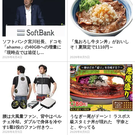
ソフトバンク宮川社長、ドコモ
「鬼おろし牛タン丼」がおいし
「ahamo」の40GBへの増量に
そ！夏限定で1110円～
「現時点では追従し...
2026年8月4日
2026年8月5日
腰は大風量ファン、背中はペル
うなぎ一尾がドーン！ ラスボス
チェ冷却。ダブルで身体を冷や
級スタミナ丼が現れた 宇奈と
す1着2役のファン付きウ...
と、やってる
2026年8月5日
2026年8月6日