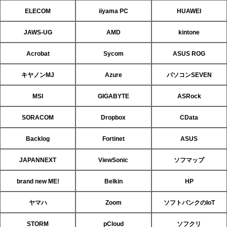
ELECOM
iiyama PC
HUAWEI
JAWS-UG
AMD
kintone
Acrobat
Sycom
ASUS ROG
キヤノンMJ
Azure
パソコンSEVEN
MSI
GIGABYTE
ASRock
SORACOM
Dropbox
CData
Backlog
Fortinet
ASUS
JAPANNEXT
ViewSonic
ソフマップ
brand new ME!
Belkin
HP
ヤマハ
Zoom
ソフトバンクのIoT
STORM
pCloud
ソフクリ