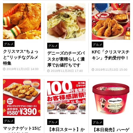
グルメ
グルメ
グルメ
クリスマス“ちょっ
KFC「クリスマスチ
デニーズのチーズパ
と”リッチなグルメ
キン」予約受付中！
スタが素晴らしく濃
特集
厚でお値打ちです
2019年11月13日 14:00
2019年11月13日 15:00
2019年11月26日 17:40
グルメ
グルメ
グルメ
マックナゲット15ピ
【本日スタート】か
【本日発売】ハーゲ