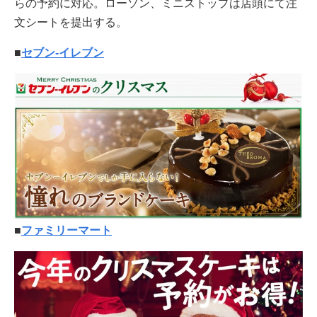
らの予約に対応。ローソン、ミニストップは店頭にて注
文シートを提出する。
■
セブン-イレブン
■
ファミリーマート