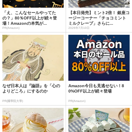
「え、こんなセールやってた
【本日発売】ミント2倍！ 銀座コ
の？」80％OFF以上が続々登
ージーコーナー「チョコミント
場！Amazonの本気が...
ミルクレープ」さらに...
PR(Amazon)
2026年7月10日
なぜ日本人は『論語』を「心の
Amazon今日も見逃せない！8
よりどころ」にするのか
0%OFF以上が続々登場
PR(國學院大學)
PR(Amazon)