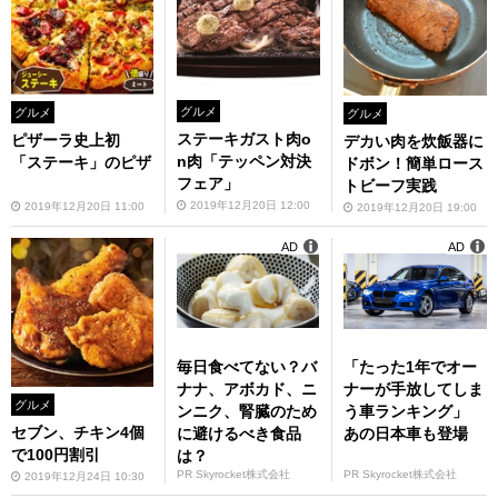
グルメ
グルメ
グルメ
ステーキガスト肉o
ピザーラ史上初
デカい肉を炊飯器に
n肉「テッペン対決
「ステーキ」のピザ
ドボン！簡単ロース
フェア」
トビーフ実践
2019年12月20日 12:00
2019年12月20日 11:00
2019年12月20日 19:00
AD
AD
毎日食べてない？バ
「たった1年でオー
ナナ、アボカド、ニ
ナーが手放してしま
グルメ
ンニク、腎臓のため
う車ランキング」
セブン、チキン4個
に避けるべき食品
あの日本車も登場
で100円割引
は？
PR Skyrocket株式会社
PR Skyrocket株式会社
2019年12月24日 10:30