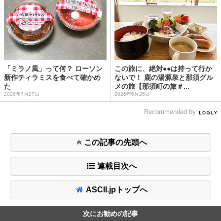
「ミラノ風」って何？ ローソン
この旅に、絶対●●は持って行か
新作ティラミスを食べて確かめ
ないで！ 鹿の湯源泉と那須グル
た
メの旅【那須町の旅＃...
2026年7月27日
2026年6月26日
Recommended by
この記事の先頭へ
連載目次へ
ASCII.jpトップへ
次にお勧めの記事