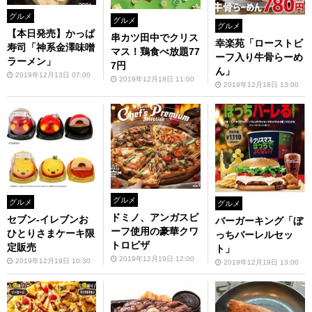
グルメ
グルメ
グルメ
【本日発売】かっぱ
串カツ田中でクリス
幸楽苑「ローストビ
寿司「神系金澤味噌
マス！鶏食べ放題77
ーフ入り牛骨らーめ
ラーメン」
7円
ん」
2019年12月13日 07:00
2019年12月18日 11:00
2019年12月18日 13:00
グルメ
グルメ
グルメ
ドミノ、アンガスビ
セブン-イレブンお
バーガーキング「ぼ
ーフ使用の豪華クワ
ひとりさまケーキ限
っちバーレルセッ
トロピザ
定販売
ト」
2019年12月19日 12:00
2019年12月19日 10:30
2019年12月19日 13:00