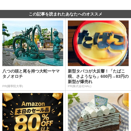
この記事を読まれたあなたへのオススメ
八つの頭と尾を持つ大蛇ーヤマ
新型タバコが大反響！「たばこ
タノオロチ
税、さようなら」600円→83円の
新型が爆売れ
PR(國學院大學)
PR(株式会社HAL)