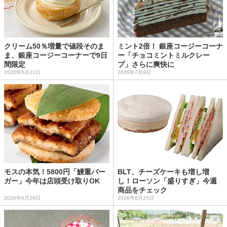
クリーム50％増量で値段そのま
ミント2倍！ 銀座コージーコーナ
ま、銀座コージーコーナーで9日
ー「チョコミントミルクレー
間限定
プ」さらに爽快に
2026年5月21日
2026年7月9日
モスの本気！5800円「鰻重バー
BLT、チーズケーキも増し増
ガー」今年は店頭受け取りOK
し！ローソン「盛りすぎ」今週
商品をチェック
2026年6月26日
2026年6月15日