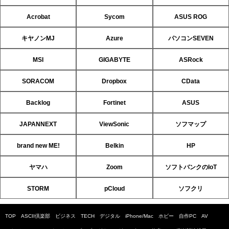
Acrobat
Sycom
ASUS ROG
キヤノンMJ
Azure
パソコンSEVEN
MSI
GIGABYTE
ASRock
SORACOM
Dropbox
CData
Backlog
Fortinet
ASUS
JAPANNEXT
ViewSonic
ソフマップ
brand new ME!
Belkin
HP
ヤマハ
Zoom
ソフトバンクのIoT
STORM
pCloud
ソフクリ
TOP
ASCII倶楽部
ビジネス
TECH
デジタル
iPhone/Mac
ホビー
自作PC
AV