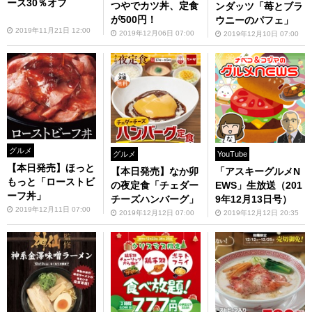
ース30％オフ
つやでカツ丼、定食
ンダッツ「苺とブラ
が500円！
ウニーのパフェ」
2019年11月21日 12:00
2019年12月06日 07:00
2019年12月10日 07:00
グルメ
グルメ
YouTube
【本日発売】ほっと
【本日発売】なか卯
「アスキーグルメN
もっと「ローストビ
の夜定食「チェダー
EWS」生放送（201
ーフ丼」
チーズハンバーグ」
9年12月13日号）
2019年12月11日 07:00
2019年12月12日 07:00
2019年12月12日 20:35